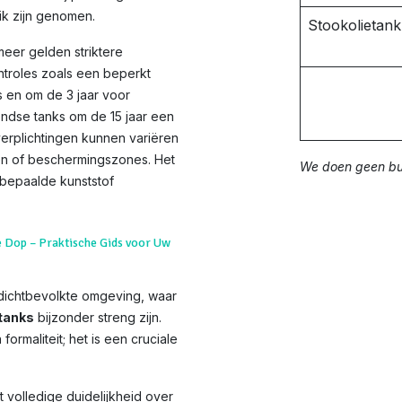
ik zijn genomen.
Stookolietan
meer gelden striktere
ntroles zoals een beperkt
 en om de 3 jaar voor
dse tanks om de 15 jaar een
rplichtingen kunnen variëren
den of beschermingszones. Het
We doen geen bui
 bepaalde kunststof
e Dop – Praktische Gids voor Uw
dichtbevolkte omgeving, waar
tanks
bijzonder streng zijn.
formaliteit; het is een cruciale
 volledige duidelijkheid over