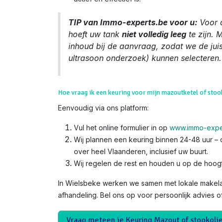
TIP van Immo-experts.be voor u:
Voor 
hoeft uw tank
niet volledig leeg
te zijn. 
inhoud bij de aanvraag, zodat we de jui
ultrasoon onderzoek) kunnen selecteren.
Hoe vraag ik een keuring voor mijn mazoutketel of stoo
Eenvoudig via ons platform:
Vul het online formulier in op
www.immo-expe
Wij plannen een keuring binnen 24-48 uur – o
over heel Vlaanderen, inclusief uw buurt.
Wij regelen de rest en houden u op de hoog
In Wielsbeke werken we samen met lokale makela
afhandeling. Bel ons op voor persoonlijk advies o
Vraag meteen je Keuring Mazout of stookoli