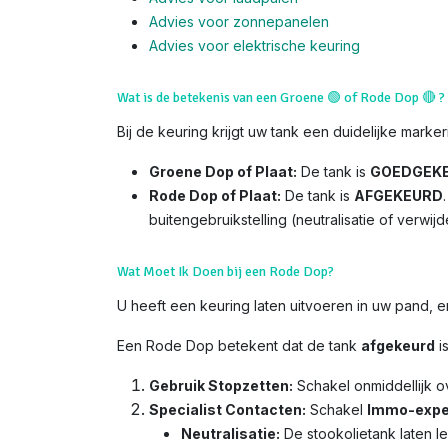
Advies voor zonnepanelen
Advies voor el
ektrische keuring
Wat is de betekenis van een Groene
🟢
of Rode Dop
🔴
?
Bij de keuring krijgt uw tank een duidelijke marker
Groene Dop of Plaat:
De tank is
GOEDGEK
Rode Dop of Plaat:
De tank is
AFGEKEURD
buitengebruikstelling (neutralisatie of verwijd
Wat Moet Ik Doen bij een Rode Dop?
U heeft een keuring laten uitvoeren in uw pand,
Een Rode Dop betekent dat de tank
afgekeurd
i
Gebruik Stopzetten:
Schakel onmiddellijk 
Specialist Contacten:
Schakel
Immo-expe
Neutralisatie:
De stookolietank laten l