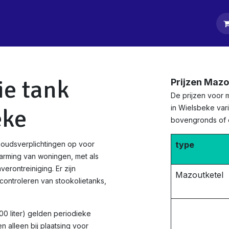
tpagina
Diensten
Klanten
Keurders
Blog
Contact
ie tank
Prijzen Mazo
De prijzen voor 
in Wielsbeke vari
eke
bovengronds of
houdsverplichtingen op voor
type
arming van woningen, met als
rontreiniging. Er zijn
Mazoutketel
ontroleren van stookolietanks,
0 liter) gelden periodieke
 alleen bij plaatsing voor