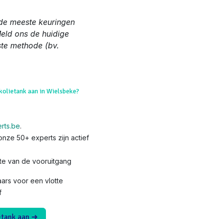
de meeste keuringen
Meld ons de huidige
ste methode (bv.
kolietank aan in Wielsbeke?
rts.be
.
nze 50+ experts zijn actief
te van de vooruitgang
ars voor een vlotte
f
etank aan ➜