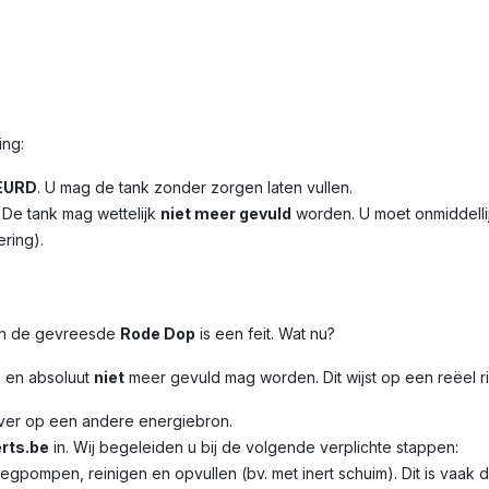
ing:
EURD
. U mag de tank zonder zorgen laten vullen.
. De tank mag wettelijk
niet meer gevuld
worden. U moet onmiddelli
ering).
 en de gevreesde
Rode Dop
is een feit. Wat nu?
s en absoluut
niet
meer gevuld mag worden. Dit wijst op een reëel r
over op een andere energiebron.
rts.be
in. Wij begeleiden u bij de volgende verplichte stappen:
eegpompen, reinigen en opvullen (bv. met inert schuim). Dit is va