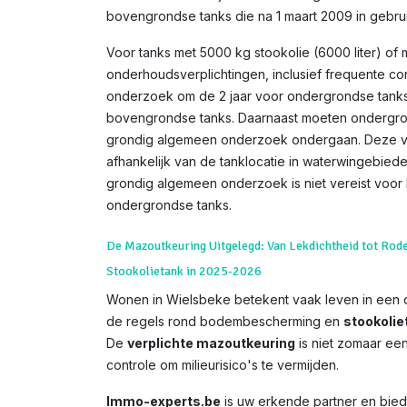
bovengrondse tanks die na 1 maart 2009 in gebru
Voor tanks met 5000 kg stookolie (6000 liter) of 
onderhoudsverplichtingen, inclusief frequente co
onderzoek om de 2 jaar voor ondergrondse tanks
bovengrondse tanks. Daarnaast moeten ondergron
grondig algemeen onderzoek ondergaan. Deze ve
afhankelijk van de tanklocatie in waterwingebie
grondig algemeen onderzoek is niet vereist voor
ondergrondse tanks.
De Mazoutkeuring Uitgelegd: Van Lekdichtheid tot Rod
Stookolietank in 2025-2026
Wonen in Wielsbeke betekent vaak leven in een 
de regels rond bodembescherming en
stookolie
De
verplichte mazoutkeuring
is niet zomaar een 
controle om milieurisico's te vermijden.
Immo-experts.be
is uw erkende partner en biedt