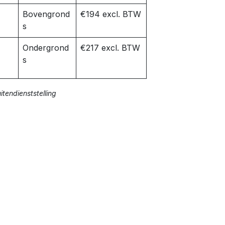
k
Bovengrond
€194 excl. BTW
s
Ondergrond
€217 excl. BTW
s
tendienststelling