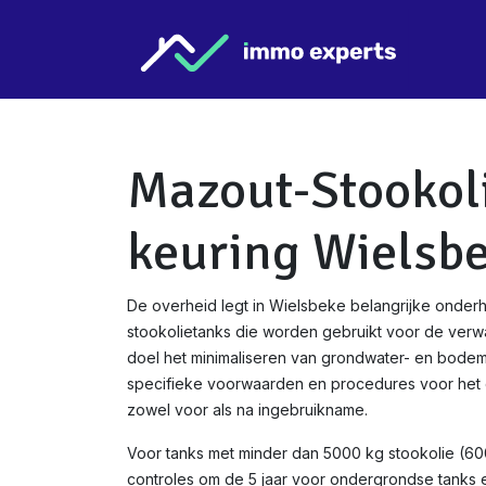
Overslaan naar inhoud
Star
Mazout-Stookol
keuring Wielsb
De overheid legt in Wielsbeke belangrijke onder
stookolietanks die worden gebruikt voor de verw
doel het minimaliseren van grondwater- en bodemve
specifieke voorwaarden en procedures voor het c
zowel voor als na ingebruikname.
Voor tanks met minder dan 5000 kg stookolie (600
controles om de 5 jaar voor ondergrondse tanks en