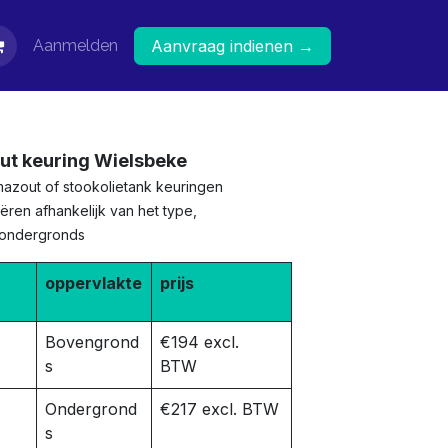
Aanmelden
Aanvraag indienen →
ut keuring Wielsbeke
mazout of stookolietank keuringen
ëren afhankelijk van het type,
 ondergronds
oppervlakte
prijs
Bovengrond
€194 excl.
s
BTW
Ondergrond
€217 excl. BTW
s