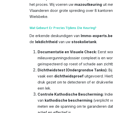
het proces. Wij voeren uw
mazoutkeuring
uit me
Vlaanderen door grote spreiding over 8 kantoren,
Wielsbeke.
Wat Gebeurt Er Precies Tijdens Die Keuring?
De erkende deskundigen van
Immo-experts.be
de
lekdichtheid
van uw
stookolietank
.
Documentatie en Visuele Check:
Eerst wor
milieuvergunningsdossier compleet is en wor
geïnspecteerd op roest of schade aan zicht
Dichtheidstest (Ondergrondse Tanks):
Bij
vaak een
dichtheidsproef
uitgevoerd. Hierb
druk gezet om te detecteren of er drukverlies
een lek.
Controle Kathodische Bescherming:
Indie
van
kathodische bescherming
(verplicht v
meten we de spanning om te garanderen da
actief en effectief is.