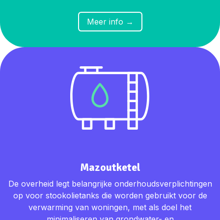
​​Meer
info →
Mazoutketel
De overheid legt belangrijke onderhoudsverplichtingen
op voor stookolietanks die worden gebruikt voor de
verwarming van woningen, met als doel het
minimaliseren van grondwater- en