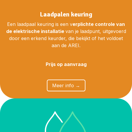
Laadpalen keuring
Een laadpaal keuring is een v
erplichte controle van
de elektrische installatie
van je laadpunt, uitgevoerd
door een erkend keurder, die bekijkt of het voldoet
aan de AREI.
Prijs op aanvraag
​​M
eer info →