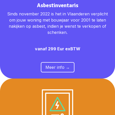
Asbestinventaris
Sinds november 2022 is het in Vlaanderen verplicht
om jouw woning met bouwjaar voor 2001 te laten
nakijken op asbest, indien je wenst te verkopen of
schenken.
vanaf 299 Eur exBTW
​​Meer in
fo →