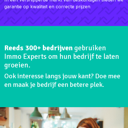
aanvraag
Marktconforme tarieven
In een versnipperde markt van
deskundigen bieden we garantie op
kwaliteit en correcte prijzen
Reeds 300+ bedrijven
gebruiken
Immo Experts om hun bedrijf te laten
groeien.
Ook interesse langs jouw kant? Doe mee
en maak je bedrijf een betere plek.