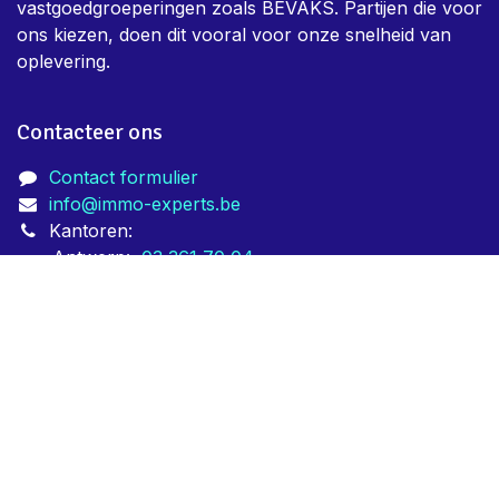
tarief te kunnen leveren. Zo maken we jouw verhaal
zo aangenaam mogelijk.
We staan in dienst van privépersonen, maar vooral
vastgoedmakelaars, notariaten, syndici en grote
vastgoedgroeperingen zoals BEVAKS. Partijen die voor
ons kiezen, doen dit vooral voor onze snelheid van
oplevering.
Contacteer ons
Contact formulier
info@immo-experts.be
Kantoren:
Antwerp:
03 361 70 04
Gent:
09 274 00 24
Brugge:
050 151 019
Mol:
014 141 509