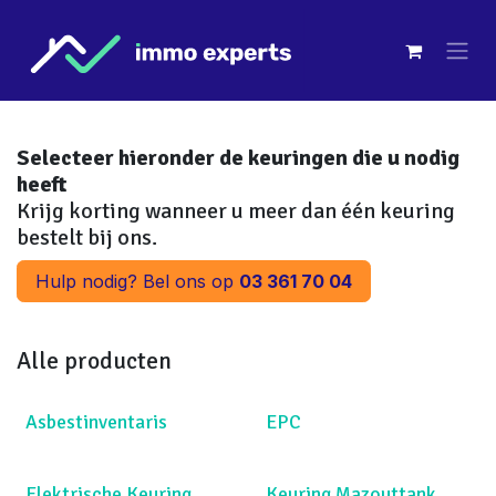
Overslaan naar inhoud
Selecteer hieronder de keuringen die u nodig
heeft
Krijg korting wanneer u meer dan één keuring
bestelt bij ons.
Hulp nodig? Bel ons op
03 361 70 04
Alle producten
Asbestinventaris
EPC
Elektrische Keuring
Keuring Mazouttank