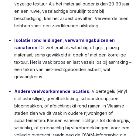
vezelige textuur. Als het materiaal ouder is dan 20-30 jaar
en een ruwe, vezelachtige breuklijn toont bij
beschadiging, kan het asbest bevatten. Verweerde leien
hebben soms een zandkleurige uitstraling.
Isolatie rond leidingen, verwarmingsbuizen en
radiatoren
:
Dit ziet eruit als witachtig of grijs, pluizig
materiaal, soms gewikkeld in doek of met een korrelige
textuur. Het is vaak broos en laat vezels los bij aanraking –
een teken van niet-hechtgebonden asbest, wat
gevaarlijker is.
Andere veelvoorkomende locaties:
Vloertegels (vinyl
met asbestlijm), gevelbekleding, schoorsteenpijpen,
bloembakken, of afdichtingskit rond ramen. In Vlaamse
steden zien we dit vaak in oudere rijwoningen of
appartementen. Kleuren variëren: lichtgrijs tot donkergrijs,
witachtig, of groenachtig bij vloerbedekkingen. Voor een
volledig overzicht, raadpleeg de OVAM-infographic die