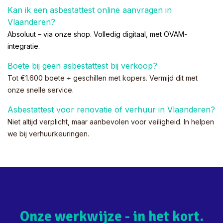
Kan ik een asbestattest online aanvragen in
Vlaanderen?
Absoluut – via
onze shop
. Volledig digitaal, met
OVAM
-
integratie.
Boete bij geen asbestattest bij verkoop?
Tot €1.600 boete + geschillen met kopers. Vermijd dit met
onze snelle service.
Asbestattest voor renovatie of verhuur in Vlaanderen?
Niet altijd verplicht, maar aanbevolen voor veiligheid. In helpen
we bij verhuurkeuringen.
Onze werkwijze - in het kort.