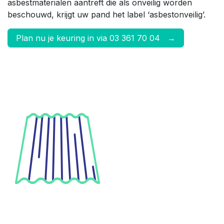
asbestmaterialen aantreft die als onveilig worden
beschouwd, krijgt uw pand het label ‘asbestonveilig’.
Plan nu je keuring in via 03 361 70 04 →