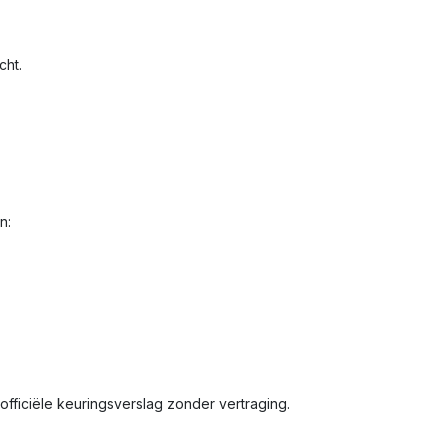
cht.
n:
fficiële keuringsverslag zonder vertraging.