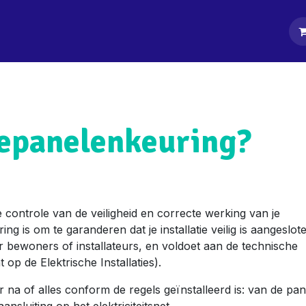
tpagina
Diensten
Klanten
Keurders
Blog
Contact
nepanelenkeuring?
 controle van de veiligheid en correcte werking van je
ng is om te garanderen dat je installatie veilig is aangeslot
or bewoners of installateurs, en voldoet aan de technische
 de Elektrische Installaties).
r na of alles conform de regels geïnstalleerd is: van de pa