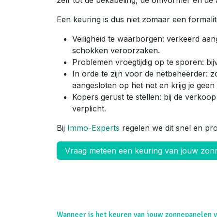
zelf tot de bekabeling, de omvormer en de aa
Een keuring is dus niet zomaar een formalit
Veiligheid te waarborgen: verkeerd aa
schokken veroorzaken.
Problemen vroegtijdig op te sporen: bij
In orde te zijn voor de netbeheerder: zo
aangesloten op het net en krijg je gee
Kopers gerust te stellen: bij de verko
verplicht.
Bij
Immo-Experts
regelen we dit snel en pr
Vraag meteen een keuring van jouw zo
Wanneer is het keuren van jouw zonnepanelen v