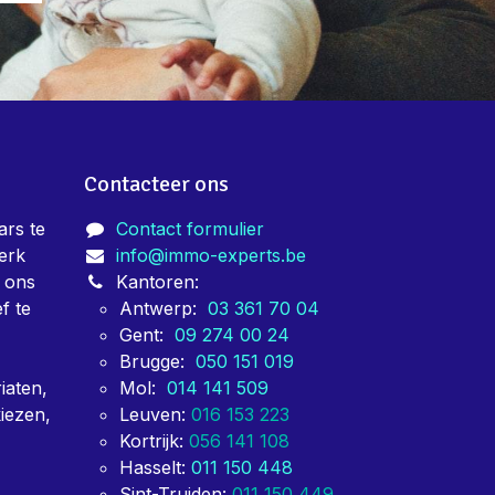
Contacteer ons
ars te
Contact formulier
terk
info@immo-experts.be
j ons
Kantoren:
f te
Antwerp:
03 361 70 04
Gent:
09 274 00 24
Brugge:
050 151 019
iaten,
Mol:
014 141 509
iezen,
Leuven:
016 153 223
Kortrijk:
056 141 108
Hasselt:
011 150 448
Sint-Truiden:
011 150 449