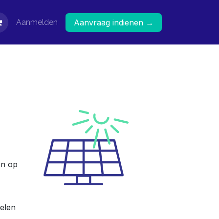
Aanmelden
Aanvraag indienen →
en op
nelen