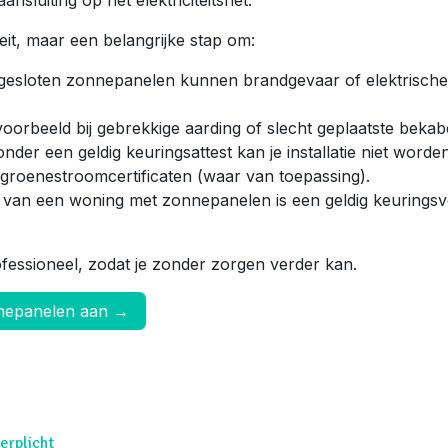
nsluiting op het elektriciteitsnet.
eit, maar een belangrijke stap om:
ngesloten zonnepanelen kunnen brandgevaar of elektrische
voorbeeld bij gebrekkige aarding of slecht geplaatste bekabe
nder een geldig keuringsattest kan je installatie niet worde
n groenestroomcertificaten (waar van toepassing).
op van een woning met zonnepanelen is een geldig keuringsv
ofessioneel, zodat je zonder zorgen verder kan.
nnepanelen aan →
erplicht