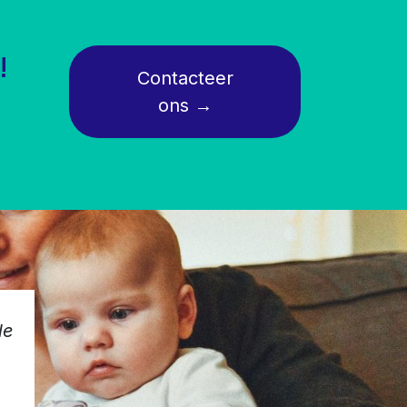
!
Contacte
er
ons
→
le
Volgen