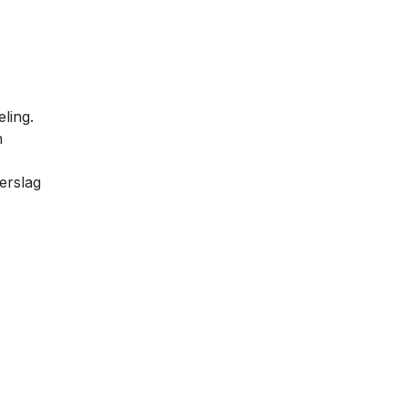
ling.
n
erslag