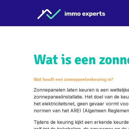
Overslaan naar inhoud
Star
Wat is een zon
Wat houdt een zonnepanelenkeuring in?
Zonnepanelen laten keuren is een wettelijke
zonnepaneelinstallatie. Het doel van de keuri
het elektriciteitsnet, geen gevaar vormt vo
normen van het AREI (Algemeen Reglement op
Tijdens de keuring kijkt een erkende keurde