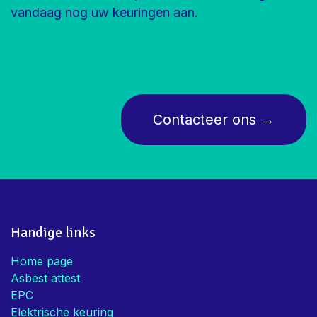
vandaag nog uw keuringen aan.
Contacte
er ons
→
Handige links
Home page
Asbest attest
EPC
Elektrische keuring