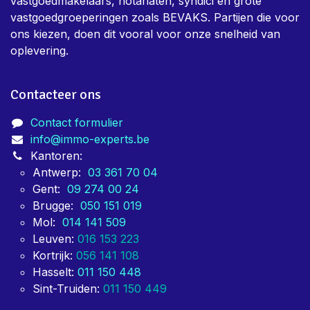
vastgoedmakelaars, notariaten, syndici en grote
vastgoedgroeperingen zoals BEVAKS. Partijen die voor
ons kiezen, doen dit vooral voor onze snelheid van
oplevering.
Contacteer ons
Contact formulier
info@immo-experts.be
Kantoren:
Antwerp:
03 361 70 04
Gent:
09 274 00 24
Brugge:
050 151 019
Mol:
014 141 509
Leuven:
016 153 223
Kortrijk:
056 141 108
Hasselt:
011 150 448
Sint-Truiden:
011 150 449