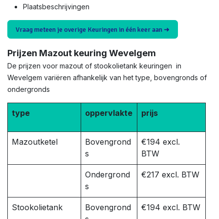
Plaatsbeschrijvingen
Vraag meteen je overige Keuringen in één keer aan ➜
Prijzen Mazout keuring Wevelgem
De prijzen voor mazout of stookolietank keuringen in
Wevelgem variëren afhankelijk van het type, bovengronds of
ondergronds
type
oppervlakte
prijs
Mazoutketel
Bovengrond
€194 excl.
s
BTW
Ondergrond
€217 excl. BTW
s
Stookolietank
Bovengrond
€194 excl. BTW