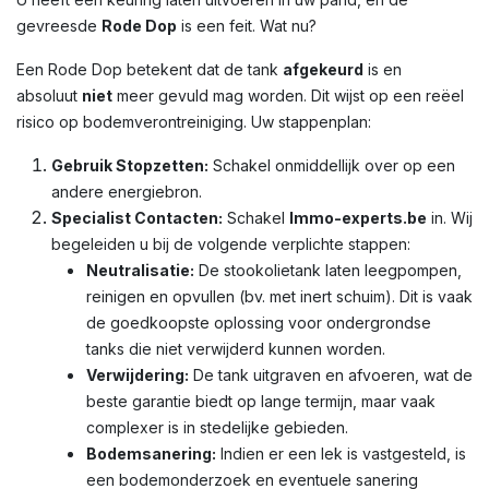
gevreesde
Rode Dop
is een feit. Wat nu?
Een Rode Dop betekent dat de tank
afgekeurd
is en
absoluut
niet
meer gevuld mag worden. Dit wijst op een reëel
risico op bodemverontreiniging. Uw stappenplan:
Gebruik Stopzetten:
Schakel onmiddellijk over op een
andere energiebron.
Specialist Contacten:
Schakel
Immo-experts.be
in. Wij
begeleiden u bij de volgende verplichte stappen:
Neutralisatie:
De stookolietank laten leegpompen,
reinigen en opvullen (bv. met inert schuim). Dit is vaak
de goedkoopste oplossing voor ondergrondse
tanks die niet verwijderd kunnen worden.
Verwijdering:
De tank uitgraven en afvoeren, wat de
beste garantie biedt op lange termijn, maar vaak
complexer is in stedelijke gebieden.
Bodemsanering:
Indien er een lek is vastgesteld, is
een bodemonderzoek en eventuele sanering