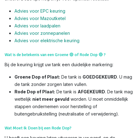
Advies voor EPC keuring
Advies voor Mazoutketel
Advies voor laadpalen
Advies voor zonnepanelen
Advies voor el
ektrische keuring
Wat is de betekenis van een Groene
🟢
of Rode Dop
🔴
?
Bij de keuring krijgt uw tank een duidelijke markering:
Groene Dop of Plaat:
De tank is
GOEDGEKEURD
. U mag
de tank zonder zorgen laten vullen.
Rode Dop of Plaat:
De tank is
AFGEKEURD
. De tank mag
wettelijk
niet meer gevuld
worden. U moet onmiddellijk
stappen ondernemen voor herstelling of
buitengebruikstelling (neutralisatie of verwijdering).
Wat Moet Ik Doen bij een Rode Dop?
U heeft een keuring laten uitvoeren in uw pand, en de