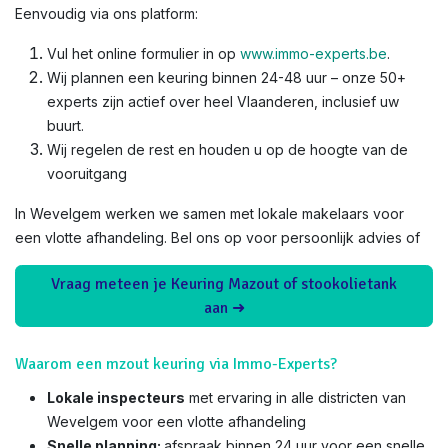
Eenvoudig via ons platform:
Vul het online formulier in op
www.immo-experts.be
.
Wij plannen een keuring binnen 24-48 uur – onze 50+
experts zijn actief over heel Vlaanderen, inclusief uw
buurt.
Wij regelen de rest en houden u op de hoogte van de
vooruitgang
In Wevelgem werken we samen met lokale makelaars voor
een vlotte afhandeling. Bel ons op voor persoonlijk advies of
Vraag meteen je Keuring Mazout of stookolietank
aan ➜
Waarom een mzout keuring via Immo-Experts?
Lokale inspecteurs
met ervaring in alle districten van
Wevelgem voor een vlotte afhandeling
Snelle planning:
afspraak binnen 24 uur voor een snelle