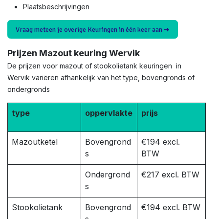
Plaatsbeschrijvingen
Vraag meteen je overige Keuringen in één keer aan ➜
Prijzen Mazout keuring Wervik
De prijzen voor mazout of stookolietank keuringen in
Wervik variëren afhankelijk van het type, bovengronds of
ondergronds
type
oppervlakte
prijs
Mazoutketel
Bovengrond
€194 excl.
s
BTW
Ondergrond
€217 excl. BTW
s
Stookolietank
Bovengrond
€194 excl. BTW