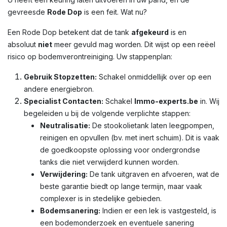
gevreesde
Rode Dop
is een feit. Wat nu?
Een Rode Dop betekent dat de tank
afgekeurd
is en
absoluut
niet
meer gevuld mag worden. Dit wijst op een reëel
risico op bodemverontreiniging. Uw stappenplan:
Gebruik Stopzetten:
Schakel onmiddellijk over op een
andere energiebron.
Specialist Contacten:
Schakel
Immo-experts.be
in. Wij
begeleiden u bij de volgende verplichte stappen:
Neutralisatie:
De stookolietank laten leegpompen,
reinigen en opvullen (bv. met inert schuim). Dit is vaak
de goedkoopste oplossing voor ondergrondse
tanks die niet verwijderd kunnen worden.
Verwijdering:
De tank uitgraven en afvoeren, wat de
beste garantie biedt op lange termijn, maar vaak
complexer is in stedelijke gebieden.
Bodemsanering:
Indien er een lek is vastgesteld, is
een bodemonderzoek en eventuele sanering