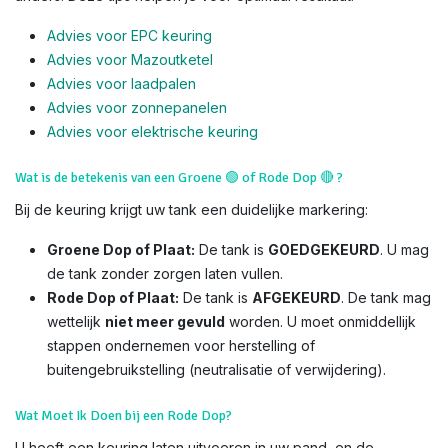
Advies voor EPC keuring
Advies voor Mazoutketel
Advies voor laadpalen
Advies voor zonnepanelen
Advies voor el
ektrische keuring
Wat is de betekenis van een Groene
🟢
of Rode Dop
🔴
?
Bij de keuring krijgt uw tank een duidelijke markering:
Groene Dop of Plaat:
De tank is
GOEDGEKEURD
. U mag
de tank zonder zorgen laten vullen.
Rode Dop of Plaat:
De tank is
AFGEKEURD
. De tank mag
wettelijk
niet meer gevuld
worden. U moet onmiddellijk
stappen ondernemen voor herstelling of
buitengebruikstelling (neutralisatie of verwijdering).
Wat Moet Ik Doen bij een Rode Dop?
U heeft een keuring laten uitvoeren in uw pand, en de