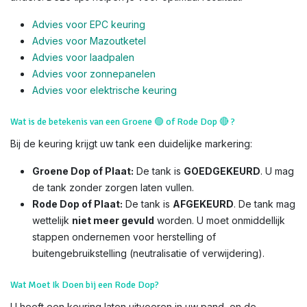
Advies voor EPC keuring
Advies voor Mazoutketel
Advies voor laadpalen
Advies voor zonnepanelen
Advies voor el
ektrische keuring
Wat is de betekenis van een Groene
🟢
of Rode Dop
🔴
?
Bij de keuring krijgt uw tank een duidelijke markering:
Groene Dop of Plaat:
De tank is
GOEDGEKEURD
. U mag
de tank zonder zorgen laten vullen.
Rode Dop of Plaat:
De tank is
AFGEKEURD
. De tank mag
wettelijk
niet meer gevuld
worden. U moet onmiddellijk
stappen ondernemen voor herstelling of
buitengebruikstelling (neutralisatie of verwijdering).
Wat Moet Ik Doen bij een Rode Dop?
U heeft een keuring laten uitvoeren in uw pand, en de