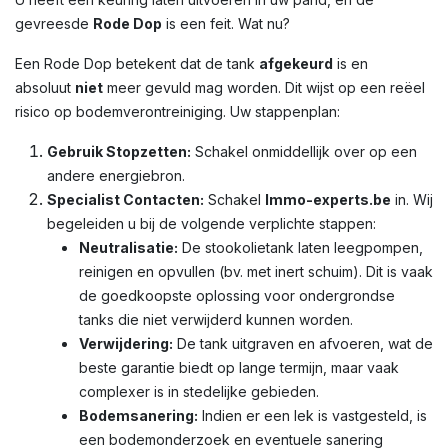
gevreesde
Rode Dop
is een feit. Wat nu?
Een Rode Dop betekent dat de tank
afgekeurd
is en
absoluut
niet
meer gevuld mag worden. Dit wijst op een reëel
risico op bodemverontreiniging. Uw stappenplan:
Gebruik Stopzetten:
Schakel onmiddellijk over op een
andere energiebron.
Specialist Contacten:
Schakel
Immo-experts.be
in. Wij
begeleiden u bij de volgende verplichte stappen:
Neutralisatie:
De stookolietank laten leegpompen,
reinigen en opvullen (bv. met inert schuim). Dit is vaak
de goedkoopste oplossing voor ondergrondse
tanks die niet verwijderd kunnen worden.
Verwijdering:
De tank uitgraven en afvoeren, wat de
beste garantie biedt op lange termijn, maar vaak
complexer is in stedelijke gebieden.
Bodemsanering:
Indien er een lek is vastgesteld, is
een bodemonderzoek en eventuele sanering