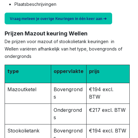
Plaatsbeschrijvingen
Vraag meteen je overige Keuringen in één keer aan ➜
Prijzen Mazout keuring Wellen
De prijzen voor mazout of stookolietank keuringen in
Wellen variëren afhankelijk van het type, bovengronds of
ondergronds
type
oppervlakte
prijs
Mazoutketel
Bovengrond
€194 excl.
s
BTW
Ondergrond
€217 excl. BTW
s
Stookolietank
Bovengrond
€194 excl. BTW