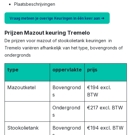
Plaatsbeschrijvingen
Vraag meteen je overige Keuringen in één keer aan ➜
Prijzen Mazout keuring Tremelo
De prijzen voor mazout of stookolietank keuringen in
Tremelo variëren afhankelijk van het type, bovengronds of
ondergronds
type
oppervlakte
prijs
Mazoutketel
Bovengrond
€194 excl.
s
BTW
Ondergrond
€217 excl. BTW
s
Stookolietank
Bovengrond
€194 excl. BTW