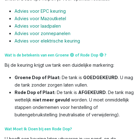
Advies voor EPC keuring
Advies voor Mazoutketel
Advies voor laadpalen
Advies voor zonnepanelen
Advies voor el
ektrische keuring
Wat is de betekenis van een Groene
🟢
of Rode Dop
🔴
?
Bij de keuring krijgt uw tank een duidelijke markering:
Groene Dop of Plaat:
De tank is
GOEDGEKEURD
. U mag
de tank zonder zorgen laten vullen.
Rode Dop of Plaat:
De tank is
AFGEKEURD
. De tank mag
wettelijk
niet meer gevuld
worden. U moet onmiddellijk
stappen ondernemen voor herstelling of
buitengebruikstelling (neutralisatie of verwijdering).
Wat Moet Ik Doen bij een Rode Dop?
U heeft een keuring laten uitvoeren in uw pand, en de