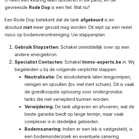
gevreesde
Rode Dop
is een feit. Wat nu?
Een Rode Dop betekent dat de tank
afgekeurd
is en
absoluut
niet
meer gevuld mag worden. Dit wijst op een reëel
risico op bodemverontreiniging. Uw stappenplan:
Gebruik Stopzetten:
Schakel onmiddellijk over op een
andere energiebron.
Specialist Contacten:
Schakel
Immo-experts.be
in. Wij
begeleiden u bij de volgende verplichte stappen:
Neutralisatie:
De stookolietank laten leegpompen,
reinigen en opvullen (bv. met inert schuim). Dit is vaak
de goedkoopste oplossing voor ondergrondse
tanks die niet verwijderd kunnen worden.
Verwijdering:
De tank uitgraven en afvoeren, wat de
beste garantie biedt op lange termijn, maar vaak
complexer is in stedelijke gebieden.
Bodemsanering:
Indien er een lek is vastgesteld, is
een bodemonderzoek en eventuele sanering