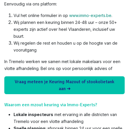
Eenvoudig via ons platform:
Vul het online formulier in op
www.immo-experts.be
.
Wij plannen een keuring binnen 24-48 uur – onze 50+
experts zijn actief over heel Vlaanderen, inclusief uw
buurt.
Wij regelen de rest en houden u op de hoogte van de
vooruitgang
In Tremelo werken we samen met lokale makelaars voor een
vlotte afhandeling. Bel ons op voor persoonlijk advies of
Vraag meteen je Keuring Mazout of stookolietank
aan ➜
Waarom een mzout keuring via Immo-Experts?
Lokale inspecteurs
met ervaring in alle districten van
Tremelo voor een vlotte afhandeling
Snelle planning:
afspraak binnen 24 uur voor een snelle