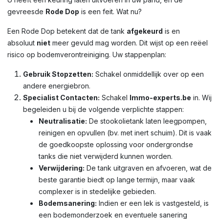
gevreesde
Rode Dop
is een feit. Wat nu?
Een Rode Dop betekent dat de tank
afgekeurd
is en
absoluut
niet
meer gevuld mag worden. Dit wijst op een reëel
risico op bodemverontreiniging. Uw stappenplan:
Gebruik Stopzetten:
Schakel onmiddellijk over op een
andere energiebron.
Specialist Contacten:
Schakel
Immo-experts.be
in. Wij
begeleiden u bij de volgende verplichte stappen:
Neutralisatie:
De stookolietank laten leegpompen,
reinigen en opvullen (bv. met inert schuim). Dit is vaak
de goedkoopste oplossing voor ondergrondse
tanks die niet verwijderd kunnen worden.
Verwijdering:
De tank uitgraven en afvoeren, wat de
beste garantie biedt op lange termijn, maar vaak
complexer is in stedelijke gebieden.
Bodemsanering:
Indien er een lek is vastgesteld, is
een bodemonderzoek en eventuele sanering