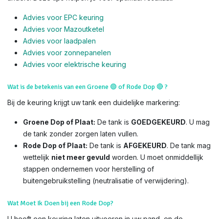
Advies voor EPC keuring
Advies voor Mazoutketel
Advies voor laadpalen
Advies voor zonnepanelen
Advies voor el
ektrische keuring
Wat is de betekenis van een Groene
🟢
of Rode Dop
🔴
?
Bij de keuring krijgt uw tank een duidelijke markering:
Groene Dop of Plaat:
De tank is
GOEDGEKEURD
. U mag
de tank zonder zorgen laten vullen.
Rode Dop of Plaat:
De tank is
AFGEKEURD
. De tank mag
wettelijk
niet meer gevuld
worden. U moet onmiddellijk
stappen ondernemen voor herstelling of
buitengebruikstelling (neutralisatie of verwijdering).
Wat Moet Ik Doen bij een Rode Dop?
U heeft een keuring laten uitvoeren in uw pand, en de