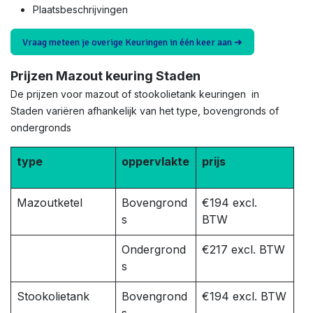
Plaatsbeschrijvingen
Vraag meteen je overige Keuringen in één keer aan ➜
Prijzen Mazout keuring Staden
De prijzen voor mazout of stookolietank keuringen in
Staden variëren afhankelijk van het type, bovengronds of
ondergronds
type
oppervlakte
prijs
Mazoutketel
Bovengrond
€194 excl.
s
BTW
Ondergrond
€217 excl. BTW
s
Stookolietank
Bovengrond
€194 excl. BTW