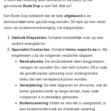
gevreesde
Rode Dop
is een feit. Wat nu?
Een Rode Dop betekent dat de tank
afgekeurd
is en
absoluut
niet
meer gevuld mag worden. Dit wijst op een reëel
risico op bodemverontreiniging. Uw stappenplan:
Gebruik Stopzetten:
Schakel onmiddellijk over op een
andere energiebron.
Specialist Contacten:
Schakel
Immo-experts.be
in. Wij
begeleiden u bij de volgende verplichte stappen:
Neutralisatie:
De stookolietank laten leegpompen,
reinigen en opvullen (bv. met inert schuim). Dit is vaak
de goedkoopste oplossing voor ondergrondse
tanks die niet verwijderd kunnen worden.
Verwijdering:
De tank uitgraven en afvoeren, wat de
beste garantie biedt op lange termijn, maar vaak
complexer is in stedelijke gebieden.
Bodemsanering:
Indien er een lek is vastgesteld, is
een bodemonderzoek en eventuele sanering