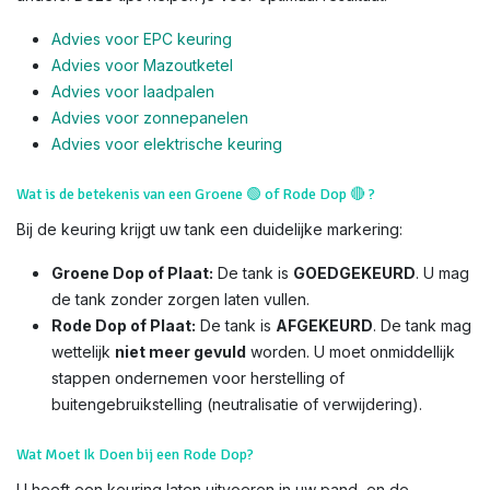
Advies voor EPC keuring
Advies voor Mazoutketel
Advies voor laadpalen
Advies voor zonnepanelen
Advies voor el
ektrische keuring
Wat is de betekenis van een Groene
🟢
of Rode Dop
🔴
?
Bij de keuring krijgt uw tank een duidelijke markering:
Groene Dop of Plaat:
De tank is
GOEDGEKEURD
. U mag
de tank zonder zorgen laten vullen.
Rode Dop of Plaat:
De tank is
AFGEKEURD
. De tank mag
wettelijk
niet meer gevuld
worden. U moet onmiddellijk
stappen ondernemen voor herstelling of
buitengebruikstelling (neutralisatie of verwijdering).
Wat Moet Ik Doen bij een Rode Dop?
U heeft een keuring laten uitvoeren in uw pand, en de