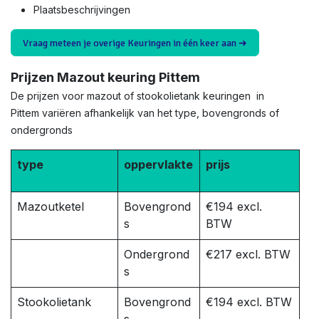
Plaatsbeschrijvingen
Vraag meteen je overige Keuringen in één keer aan ➜
Prijzen Mazout keuring Pittem
De prijzen voor mazout of stookolietank keuringen in
Pittem variëren afhankelijk van het type, bovengronds of
ondergronds
type
oppervlakte
prijs
Mazoutketel
Bovengrond
€194 excl.
s
BTW
Ondergrond
€217 excl. BTW
s
Stookolietank
Bovengrond
€194 excl. BTW