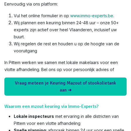
Eenvoudig via ons platform:
Vul het online formulier in op
www.immo-experts.be
.
Wij plannen een keuring binnen 24-48 uur – onze 50+
experts zijn actief over heel Vlaanderen, inclusief uw
buurt.
Wij regelen de rest en houden u op de hoogte van de
vooruitgang
In Pittem werken we samen met lokale makelaars voor een
vlotte afhandeling. Bel ons op voor persoonlijk advies of
Vraag meteen je Keuring Mazout of stookolietank
aan ➜
Waarom een mzout keuring via Immo-Experts?
Lokale inspecteurs
met ervaring in alle districten van
Pittem voor een vlotte afhandeling
Snelle planning:
afspraak binnen 24 uur voor een snelle