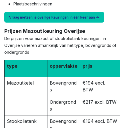
Plaatsbeschrijvingen
Vraag meteen je overige Keuringen in één keer aan ➜
Prijzen Mazout keuring Overijse
De prijzen voor mazout of stookolietank keuringen in
Overijse variëren afhankelijk van het type, bovengronds of
ondergronds
type
oppervlakte
prijs
Mazoutketel
Bovengrond
€194 excl.
s
BTW
Ondergrond
€217 excl. BTW
s
Stookolietank
Bovengrond
€194 excl. BTW