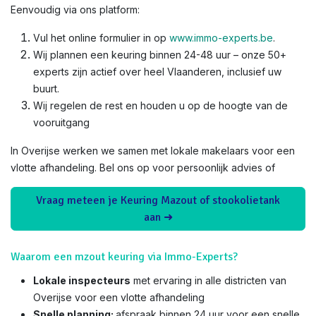
Eenvoudig via ons platform:
Vul het online formulier in op
www.immo-experts.be
.
Wij plannen een keuring binnen 24-48 uur – onze 50+
experts zijn actief over heel Vlaanderen, inclusief uw
buurt.
Wij regelen de rest en houden u op de hoogte van de
vooruitgang
In Overijse werken we samen met lokale makelaars voor een
vlotte afhandeling. Bel ons op voor persoonlijk advies of
Vraag meteen je Keuring Mazout of stookolietank
aan ➜
Waarom een mzout keuring via Immo-Experts?
Lokale inspecteurs
met ervaring in alle districten van
Overijse voor een vlotte afhandeling
Snelle planning:
afspraak binnen 24 uur voor een snelle