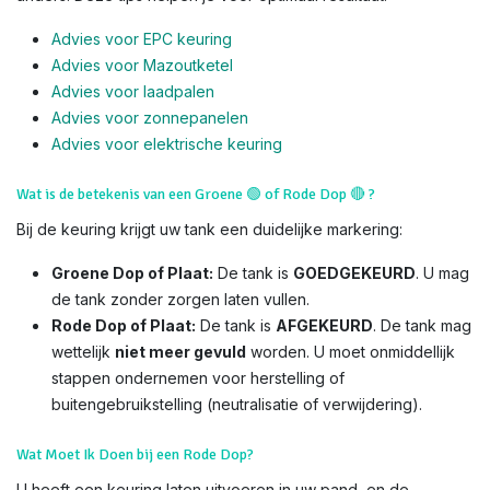
Advies voor EPC keuring
Advies voor Mazoutketel
Advies voor laadpalen
Advies voor zonnepanelen
Advies voor el
ektrische keuring
Wat is de betekenis van een Groene
🟢
of Rode Dop
🔴
?
Bij de keuring krijgt uw tank een duidelijke markering:
Groene Dop of Plaat:
De tank is
GOEDGEKEURD
. U mag
de tank zonder zorgen laten vullen.
Rode Dop of Plaat:
De tank is
AFGEKEURD
. De tank mag
wettelijk
niet meer gevuld
worden. U moet onmiddellijk
stappen ondernemen voor herstelling of
buitengebruikstelling (neutralisatie of verwijdering).
Wat Moet Ik Doen bij een Rode Dop?
U heeft een keuring laten uitvoeren in uw pand, en de