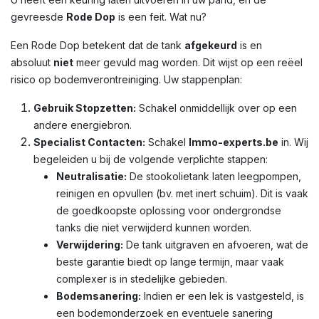
gevreesde
Rode Dop
is een feit. Wat nu?
Een Rode Dop betekent dat de tank
afgekeurd
is en
absoluut
niet
meer gevuld mag worden. Dit wijst op een reëel
risico op bodemverontreiniging. Uw stappenplan:
Gebruik Stopzetten:
Schakel onmiddellijk over op een
andere energiebron.
Specialist Contacten:
Schakel
Immo-experts.be
in. Wij
begeleiden u bij de volgende verplichte stappen:
Neutralisatie:
De stookolietank laten leegpompen,
reinigen en opvullen (bv. met inert schuim). Dit is vaak
de goedkoopste oplossing voor ondergrondse
tanks die niet verwijderd kunnen worden.
Verwijdering:
De tank uitgraven en afvoeren, wat de
beste garantie biedt op lange termijn, maar vaak
complexer is in stedelijke gebieden.
Bodemsanering:
Indien er een lek is vastgesteld, is
een bodemonderzoek en eventuele sanering