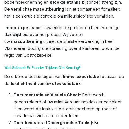
bodembescherming en
stookolietanks
bijzonder streng zijn.
De
verplichte mazoutkeuring
is niet zomaar een formaliteit;
het is een cruciale controle om milieurisico's te vermijden.
Immo-experts.be
is uw erkende partner en biedt volledige
duidelijkheid over het proces. Wij voeren
uw
mazoutkeuring
uit met de snelste verwerking in heel
Vlaanderen door grote spreiding over 8 kantoren, ook in de
regio van Oostrozebeke.
Wat Gebeurt Er Precies Tijdens Die Keuring?
De erkende deskundigen van
Immo-experts.be
focussen op
de
lekdichtheid
van uw
stookolietank
.
Documentatie en Visuele Check:
Eerst wordt
gecontroleerd of uw milieuvergunningsdossier compleet
is en wordt de tank visueel geïnspecteerd op roest of
schade aan zichtbare onderdelen.
Dichtheidstest (Ondergrondse Tanks):
Bij