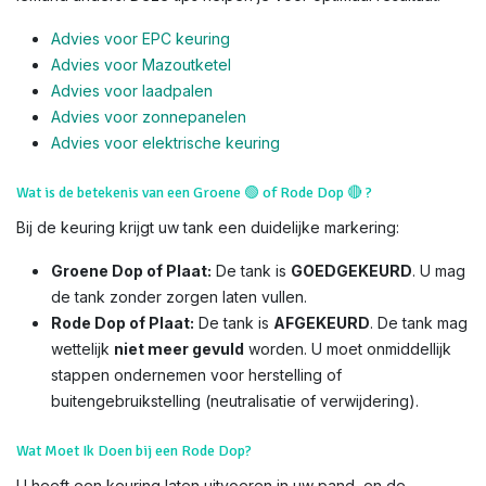
Advies voor EPC keuring
Advies voor Mazoutketel
Advies voor laadpalen
Advies voor zonnepanelen
Advies voor el
ektrische keuring
Wat is de betekenis van een Groene
🟢
of Rode Dop
🔴
?
Bij de keuring krijgt uw tank een duidelijke markering:
Groene Dop of Plaat:
De tank is
GOEDGEKEURD
. U mag
de tank zonder zorgen laten vullen.
Rode Dop of Plaat:
De tank is
AFGEKEURD
. De tank mag
wettelijk
niet meer gevuld
worden. U moet onmiddellijk
stappen ondernemen voor herstelling of
buitengebruikstelling (neutralisatie of verwijdering).
Wat Moet Ik Doen bij een Rode Dop?
U heeft een keuring laten uitvoeren in uw pand, en de