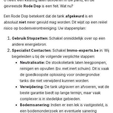
gevreesde
Rode Dop
is een feit. Wat nu?
Een Rode Dop betekent dat de tank
afgekeurd
is en
absoluut
niet
meer gevuld mag worden. Dit wijst op een reëel
risico op bodemverontreiniging. Uw stappenplan:
Gebruik Stopzetten:
Schakel onmiddellijk over op een
andere energiebron.
Specialist Contacten:
Schakel
Immo-experts.be
in. Wij
begeleiden u bij de volgende verplichte stappen:
Neutralisatie:
De stookolietank laten leegpompen,
reinigen en opvullen (bv. met inert schuim). Dit is vaak
de goedkoopste oplossing voor ondergrondse
tanks die niet verwijderd kunnen worden.
Verwijdering:
De tank uitgraven en afvoeren, wat de
beste garantie biedt op lange termijn, maar vaak
complexer is in stedelijke gebieden.
Bodemsanering:
Indien er een lek is vastgesteld, is
een bodemonderzoek en eventuele sanering