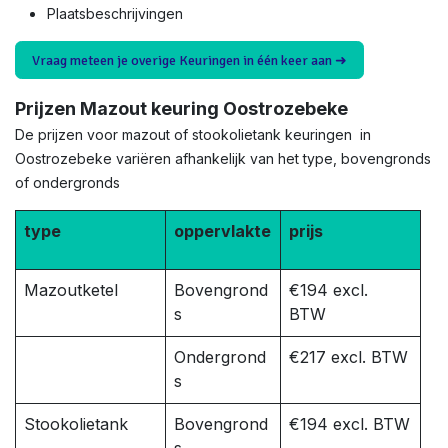
Plaatsbeschrijvingen
Vraag meteen je overige Keuringen in één keer aan ➜
Prijzen Mazout keuring Oostrozebeke
De prijzen voor mazout of stookolietank keuringen in
Oostrozebeke variëren afhankelijk van het type, bovengronds
of ondergronds
type
oppervlakte
prijs
Mazoutketel
Bovengrond
€194 excl.
s
BTW
Ondergrond
€217 excl. BTW
s
Stookolietank
Bovengrond
€194 excl. BTW