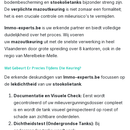
bodembescherming en
stookolietanks
bijzonder streng zijn.
De
verplichte mazoutkeuring
is niet zomaar een formaliteit;
het is een cruciale controle om milieurisico's te vermijden.
Immo-experts.be
is uw erkende partner en biedt volledige
duidelijkheid over het proces. Wij voeren
uw
mazoutkeuring
uit met de snelste verwerking in heel
Vlaanderen door grote spreiding over 8 kantoren, ook in de
regio van Merelbeke-Melle.
Wat Gebeurt Er Precies Tijdens Die Keuring?
De erkende deskundigen van
Immo-experts.be
focussen op
de
lekdichtheid
van uw
stookolietank
.
Documentatie en Visuele Check:
Eerst wordt
gecontroleerd of uw milieuvergunningsdossier compleet
is en wordt de tank visueel geïnspecteerd op roest of
schade aan zichtbare onderdelen.
Dichtheidstest (Ondergrondse Tanks):
Bij