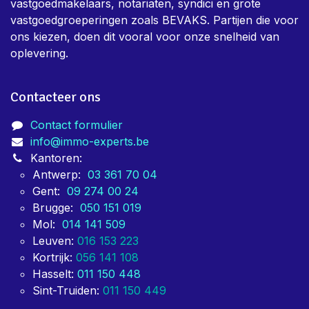
vastgoedmakelaars, notariaten, syndici en grote
vastgoedgroeperingen zoals BEVAKS. Partijen die voor
ons kiezen, doen dit vooral voor onze snelheid van
oplevering.
Contacteer ons
Contact formulier
info@immo-experts.be
Kantoren:
Antwerp:
03 361 70 04
Gent:
09 274 00 24
Brugge:
050 151 019
Mol:
014 141 509
Leuven:
016 153 223
Kortrijk:
056 141 108
Hasselt:
011 150 448
Sint-Truiden:
011 150 449