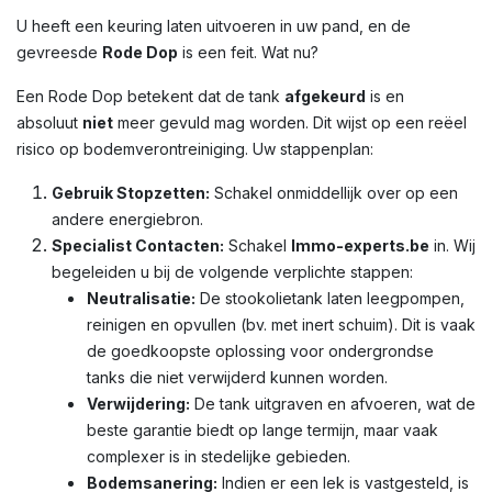
U heeft een keuring laten uitvoeren in uw pand, en de
gevreesde
Rode Dop
is een feit. Wat nu?
Een Rode Dop betekent dat de tank
afgekeurd
is en
absoluut
niet
meer gevuld mag worden. Dit wijst op een reëel
risico op bodemverontreiniging. Uw stappenplan:
Gebruik Stopzetten:
Schakel onmiddellijk over op een
andere energiebron.
Specialist Contacten:
Schakel
Immo-experts.be
in. Wij
begeleiden u bij de volgende verplichte stappen:
Neutralisatie:
De stookolietank laten leegpompen,
reinigen en opvullen (bv. met inert schuim). Dit is vaak
de goedkoopste oplossing voor ondergrondse
tanks die niet verwijderd kunnen worden.
Verwijdering:
De tank uitgraven en afvoeren, wat de
beste garantie biedt op lange termijn, maar vaak
complexer is in stedelijke gebieden.
Bodemsanering:
Indien er een lek is vastgesteld, is