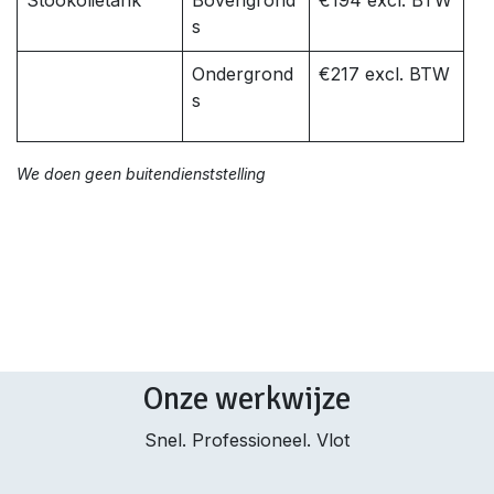
Stookolietank
Bovengrond
€194 excl. BTW
s
Ondergrond
€217 excl. BTW
s
We doen geen buitendienststelling
Onze werkwijze
Snel. Professioneel. Vlot