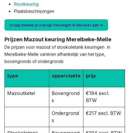
Rioolkeuring
Plaatsbeschrijvingen
Vraag meteen je overige Keuringen in één keer aan ➜
Prijzen Mazout keuring Merelbeke-Melle
De prijzen voor mazout of stookolietank keuringen in
Merelbeke-Melle variëren afhankelijk van het type,
bovengronds of ondergronds
type
oppervlakte
prijs
Mazoutketel
Bovengrond
€194 excl.
s
BTW
Ondergrond
€217 excl. BTW
s