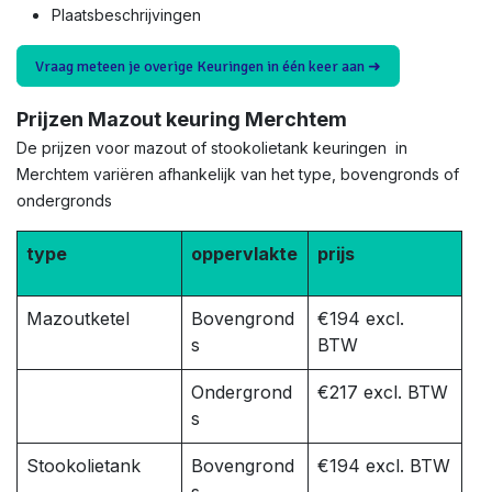
Plaatsbeschrijvingen
Vraag meteen je overige Keuringen in één keer aan ➜
Prijzen Mazout keuring Merchtem
De prijzen voor mazout of stookolietank keuringen in
Merchtem variëren afhankelijk van het type, bovengronds of
ondergronds
type
oppervlakte
prijs
Mazoutketel
Bovengrond
€194 excl.
s
BTW
Ondergrond
€217 excl. BTW
s
Stookolietank
Bovengrond
€194 excl. BTW