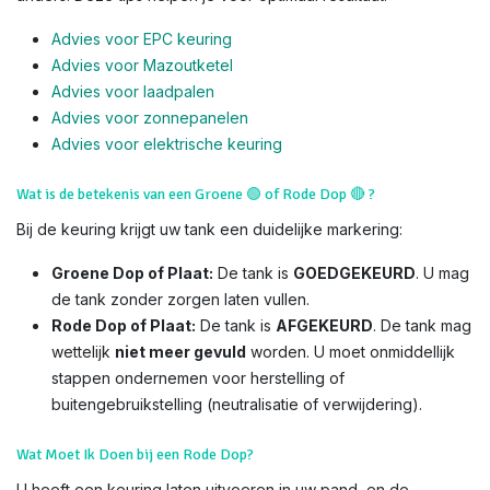
Advies voor EPC keuring
Advies voor Mazoutketel
Advies voor laadpalen
Advies voor zonnepanelen
Advies voor el
ektrische keuring
Wat is de betekenis van een Groene
🟢
of Rode Dop
🔴
?
Bij de keuring krijgt uw tank een duidelijke markering:
Groene Dop of Plaat:
De tank is
GOEDGEKEURD
. U mag
de tank zonder zorgen laten vullen.
Rode Dop of Plaat:
De tank is
AFGEKEURD
. De tank mag
wettelijk
niet meer gevuld
worden. U moet onmiddellijk
stappen ondernemen voor herstelling of
buitengebruikstelling (neutralisatie of verwijdering).
Wat Moet Ik Doen bij een Rode Dop?
U heeft een keuring laten uitvoeren in uw pand, en de