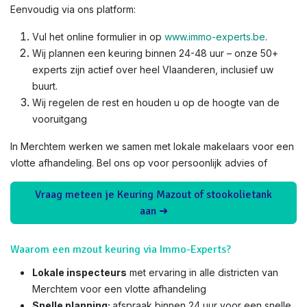
Eenvoudig via ons platform:
Vul het online formulier in op
www.immo-experts.be
.
Wij plannen een keuring binnen 24-48 uur – onze 50+
experts zijn actief over heel Vlaanderen, inclusief uw
buurt.
Wij regelen de rest en houden u op de hoogte van de
vooruitgang
In Merchtem werken we samen met lokale makelaars voor een
vlotte afhandeling. Bel ons op voor persoonlijk advies of
Vraag meteen je Keuring Mazout of stookolietank
aan ➜
Waarom een mzout keuring via Immo-Experts?
Lokale inspecteurs
met ervaring in alle districten van
Merchtem voor een vlotte afhandeling
Snelle planning:
afspraak binnen 24 uur voor een snelle