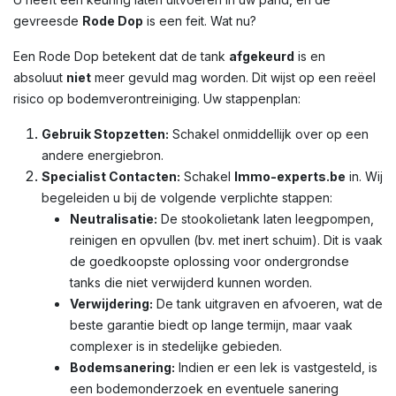
gevreesde
Rode Dop
is een feit. Wat nu?
Een Rode Dop betekent dat de tank
afgekeurd
is en
absoluut
niet
meer gevuld mag worden. Dit wijst op een reëel
risico op bodemverontreiniging. Uw stappenplan:
Gebruik Stopzetten:
Schakel onmiddellijk over op een
andere energiebron.
Specialist Contacten:
Schakel
Immo-experts.be
in. Wij
begeleiden u bij de volgende verplichte stappen:
Neutralisatie:
De stookolietank laten leegpompen,
reinigen en opvullen (bv. met inert schuim). Dit is vaak
de goedkoopste oplossing voor ondergrondse
tanks die niet verwijderd kunnen worden.
Verwijdering:
De tank uitgraven en afvoeren, wat de
beste garantie biedt op lange termijn, maar vaak
complexer is in stedelijke gebieden.
Bodemsanering:
Indien er een lek is vastgesteld, is
een bodemonderzoek en eventuele sanering