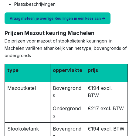
Plaatsbeschrijvingen
Vraag meteen je overige Keuringen in één keer aan ➜
Prijzen Mazout keuring Machelen
De prijzen voor mazout of stookolietank keuringen in
Machelen variëren afhankelijk van het type, bovengronds of
ondergronds
type
oppervlakte
prijs
Mazoutketel
Bovengrond
€194 excl.
s
BTW
Ondergrond
€217 excl. BTW
s
Stookolietank
Bovengrond
€194 excl. BTW