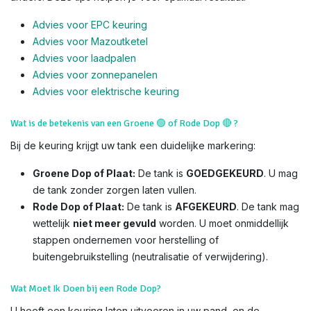
Advies voor EPC keuring
Advies voor Mazoutketel
Advies voor laadpalen
Advies voor zonnepanelen
Advies voor el
ektrische keuring
Wat is de betekenis van een Groene
🟢
of Rode Dop
🔴
?
Bij de keuring krijgt uw tank een duidelijke markering:
Groene Dop of Plaat:
De tank is
GOEDGEKEURD
. U mag
de tank zonder zorgen laten vullen.
Rode Dop of Plaat:
De tank is
AFGEKEURD
. De tank mag
wettelijk
niet meer gevuld
worden. U moet onmiddellijk
stappen ondernemen voor herstelling of
buitengebruikstelling (neutralisatie of verwijdering).
Wat Moet Ik Doen bij een Rode Dop?
U heeft een keuring laten uitvoeren in uw pand, en de