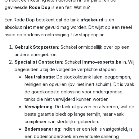
gevreesde
Rode Dop
is een feit. Wat nu?
Een Rode Dop betekent dat de tank
afgekeurd
is en
absoluut
niet
meer gevuld mag worden. Dit wijst op een reëel
risico op bodemverontreiniging. Uw stappenplan:
Gebruik Stopzetten:
Schakel onmiddellijk over op een
andere energiebron.
Specialist Contacten:
Schakel
Immo-experts.be
in. Wij
begeleiden u bij de volgende verplichte stappen:
Neutralisatie:
De stookolietank laten leegpompen,
reinigen en opvullen (bv. met inert schuim). Dit is vaak
de goedkoopste oplossing voor ondergrondse
tanks die niet verwijderd kunnen worden.
Verwijdering:
De tank uitgraven en afvoeren, wat de
beste garantie biedt op lange termijn, maar vaak
complexer is in stedelijke gebieden.
Bodemsanering:
Indien er een lek is vastgesteld, is
een bodemonderzoek en eventuele sanering