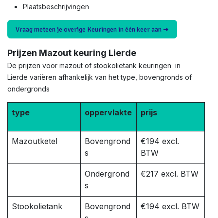
Plaatsbeschrijvingen
Vraag meteen je overige Keuringen in één keer aan ➜
Prijzen Mazout keuring Lierde
De prijzen voor mazout of stookolietank keuringen in
Lierde variëren afhankelijk van het type, bovengronds of
ondergronds
type
oppervlakte
prijs
Mazoutketel
Bovengrond
€194 excl.
s
BTW
Ondergrond
€217 excl. BTW
s
Stookolietank
Bovengrond
€194 excl. BTW