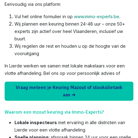
Eenvoudig via ons platform:
Vul het online formulier in op
www.immo-experts.be
.
Wij plannen een keuring binnen 24-48 uur – onze 50+
experts zijn actief over heel Vlaanderen, inclusief uw
buurt.
Wij regelen de rest en houden u op de hoogte van de
vooruitgang
In Lierde werken we samen met lokale makelaars voor een
vlotte afhandeling. Bel ons op voor persoonlijk advies of
Vraag meteen je Keuring Mazout of stookolietank
aan ➜
Waarom een mzout keuring via Immo-Experts?
Lokale inspecteurs
met ervaring in alle districten van
Lierde voor een vlotte afhandeling
Snelle planning:
afspraak binnen 24 uur voor een snelle