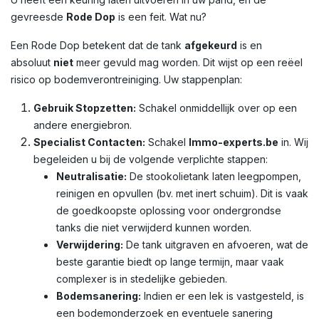
gevreesde
Rode Dop
is een feit. Wat nu?
Een Rode Dop betekent dat de tank
afgekeurd
is en
absoluut
niet
meer gevuld mag worden. Dit wijst op een reëel
risico op bodemverontreiniging. Uw stappenplan:
Gebruik Stopzetten:
Schakel onmiddellijk over op een
andere energiebron.
Specialist Contacten:
Schakel
Immo-experts.be
in. Wij
begeleiden u bij de volgende verplichte stappen:
Neutralisatie:
De stookolietank laten leegpompen,
reinigen en opvullen (bv. met inert schuim). Dit is vaak
de goedkoopste oplossing voor ondergrondse
tanks die niet verwijderd kunnen worden.
Verwijdering:
De tank uitgraven en afvoeren, wat de
beste garantie biedt op lange termijn, maar vaak
complexer is in stedelijke gebieden.
Bodemsanering:
Indien er een lek is vastgesteld, is
een bodemonderzoek en eventuele sanering