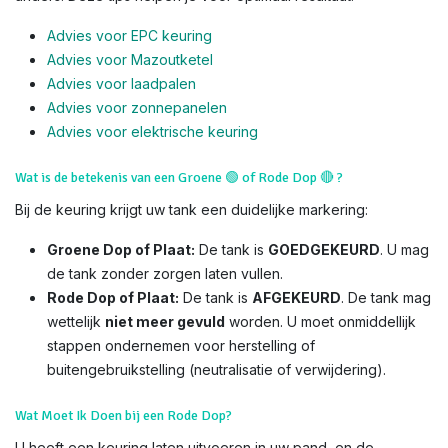
Advies voor EPC keuring
Advies voor Mazoutketel
Advies voor laadpalen
Advies voor zonnepanelen
Advies voor el
ektrische keuring
Wat is de betekenis van een Groene
🟢
of Rode Dop
🔴
?
Bij de keuring krijgt uw tank een duidelijke markering:
Groene Dop of Plaat:
De tank is
GOEDGEKEURD
. U mag
de tank zonder zorgen laten vullen.
Rode Dop of Plaat:
De tank is
AFGEKEURD
. De tank mag
wettelijk
niet meer gevuld
worden. U moet onmiddellijk
stappen ondernemen voor herstelling of
buitengebruikstelling (neutralisatie of verwijdering).
Wat Moet Ik Doen bij een Rode Dop?
U heeft een keuring laten uitvoeren in uw pand, en de