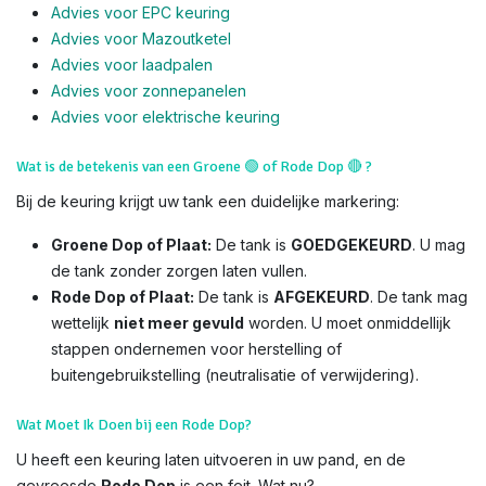
Advies voor EPC keuring
Advies voor Mazoutketel
Advies voor laadpalen
Advies voor zonnepanelen
Advies voor el
ektrische keuring
Wat is de betekenis van een Groene
🟢
of Rode Dop
🔴
?
Bij de keuring krijgt uw tank een duidelijke markering:
Groene Dop of Plaat:
De tank is
GOEDGEKEURD
. U mag
de tank zonder zorgen laten vullen.
Rode Dop of Plaat:
De tank is
AFGEKEURD
. De tank mag
wettelijk
niet meer gevuld
worden. U moet onmiddellijk
stappen ondernemen voor herstelling of
buitengebruikstelling (neutralisatie of verwijdering).
Wat Moet Ik Doen bij een Rode Dop?
U heeft een keuring laten uitvoeren in uw pand, en de
gevreesde
Rode Dop
is een feit. Wat nu?