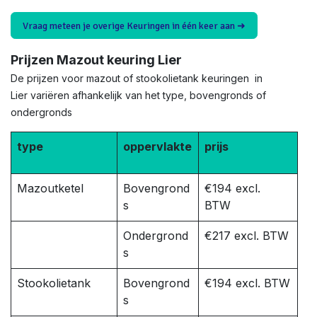
Vraag meteen je overige Keuringen in één keer aan ➜
Prijzen Mazout keuring Lier
De prijzen voor mazout of stookolietank keuringen in
Lier variëren afhankelijk van het type, bovengronds of
ondergronds
type
oppervlakte
prijs
Mazoutketel
Bovengrond
€194 excl.
s
BTW
Ondergrond
€217 excl. BTW
s
Stookolietank
Bovengrond
€194 excl. BTW
s