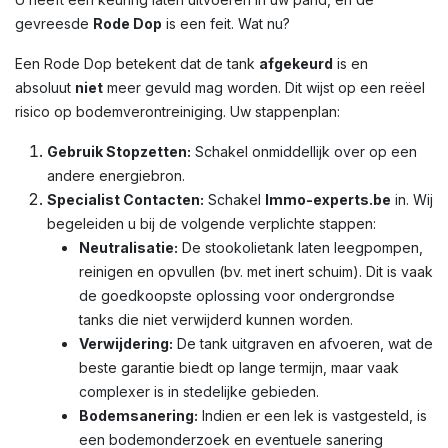
gevreesde
Rode Dop
is een feit. Wat nu?
Een Rode Dop betekent dat de tank
afgekeurd
is en
absoluut
niet
meer gevuld mag worden. Dit wijst op een reëel
risico op bodemverontreiniging. Uw stappenplan:
Gebruik Stopzetten:
Schakel onmiddellijk over op een
andere energiebron.
Specialist Contacten:
Schakel
Immo-experts.be
in. Wij
begeleiden u bij de volgende verplichte stappen:
Neutralisatie:
De stookolietank laten leegpompen,
reinigen en opvullen (bv. met inert schuim). Dit is vaak
de goedkoopste oplossing voor ondergrondse
tanks die niet verwijderd kunnen worden.
Verwijdering:
De tank uitgraven en afvoeren, wat de
beste garantie biedt op lange termijn, maar vaak
complexer is in stedelijke gebieden.
Bodemsanering:
Indien er een lek is vastgesteld, is
een bodemonderzoek en eventuele sanering