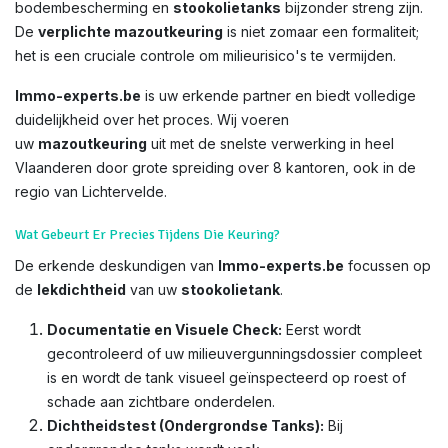
bodembescherming en
stookolietanks
bijzonder streng zijn.
De
verplichte mazoutkeuring
is niet zomaar een formaliteit;
het is een cruciale controle om milieurisico's te vermijden.
Immo-experts.be
is uw erkende partner en biedt volledige
duidelijkheid over het proces. Wij voeren
uw
mazoutkeuring
uit met de snelste verwerking in heel
Vlaanderen door grote spreiding over 8 kantoren, ook in de
regio van Lichtervelde.
Wat Gebeurt Er Precies Tijdens Die Keuring?
De erkende deskundigen van
Immo-experts.be
focussen op
de
lekdichtheid
van uw
stookolietank
.
Documentatie en Visuele Check:
Eerst wordt
gecontroleerd of uw milieuvergunningsdossier compleet
is en wordt de tank visueel geïnspecteerd op roest of
schade aan zichtbare onderdelen.
Dichtheidstest (Ondergrondse Tanks):
Bij