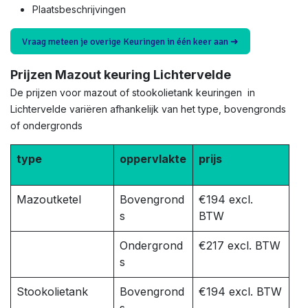
Plaatsbeschrijvingen
Vraag meteen je overige Keuringen in één keer aan ➜
Prijzen Mazout keuring Lichtervelde
De prijzen voor mazout of stookolietank keuringen in
Lichtervelde variëren afhankelijk van het type, bovengronds
of ondergronds
type
oppervlakte
prijs
Mazoutketel
Bovengrond
€194 excl.
s
BTW
Ondergrond
€217 excl. BTW
s
Stookolietank
Bovengrond
€194 excl. BTW