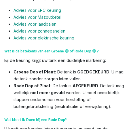
Advies voor EPC keuring
Advies voor Mazoutketel
Advies voor laadpalen
Advies voor zonnepanelen
Advies voor el
ektrische keuring
Wat is de betekenis van een Groene
🟢
of Rode Dop
🔴
?
Bij de keuring krijgt uw tank een duidelijke markering:
Groene Dop of Plaat:
De tank is
GOEDGEKEURD
. U mag
de tank zonder zorgen laten vullen.
Rode Dop of Plaat:
De tank is
AFGEKEURD
. De tank mag
wettelijk
niet meer gevuld
worden. U moet onmiddellijk
stappen ondernemen voor herstelling of
buitengebruikstelling (neutralisatie of verwijdering).
Wat Moet Ik Doen bij een Rode Dop?
U heeft een keuring laten uitvoeren in uw pand, en de