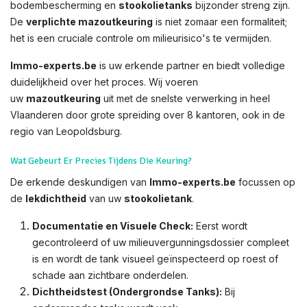
bodembescherming en
stookolietanks
bijzonder streng zijn.
De
verplichte mazoutkeuring
is niet zomaar een formaliteit;
het is een cruciale controle om milieurisico's te vermijden.
Immo-experts.be
is uw erkende partner en biedt volledige
duidelijkheid over het proces. Wij voeren
uw
mazoutkeuring
uit met de snelste verwerking in heel
Vlaanderen door grote spreiding over 8 kantoren, ook in de
regio van Leopoldsburg.
Wat Gebeurt Er Precies Tijdens Die Keuring?
De erkende deskundigen van
Immo-experts.be
focussen op
de
lekdichtheid
van uw
stookolietank
.
Documentatie en Visuele Check:
Eerst wordt
gecontroleerd of uw milieuvergunningsdossier compleet
is en wordt de tank visueel geïnspecteerd op roest of
schade aan zichtbare onderdelen.
Dichtheidstest (Ondergrondse Tanks):
Bij