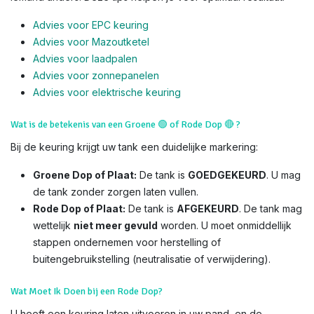
Advies voor EPC keuring
Advies voor Mazoutketel
Advies voor laadpalen
Advies voor zonnepanelen
Advies voor el
ektrische keuring
Wat is de betekenis van een Groene
🟢
of Rode Dop
🔴
?
Bij de keuring krijgt uw tank een duidelijke markering:
Groene Dop of Plaat:
De tank is
GOEDGEKEURD
. U mag
de tank zonder zorgen laten vullen.
Rode Dop of Plaat:
De tank is
AFGEKEURD
. De tank mag
wettelijk
niet meer gevuld
worden. U moet onmiddellijk
stappen ondernemen voor herstelling of
buitengebruikstelling (neutralisatie of verwijdering).
Wat Moet Ik Doen bij een Rode Dop?
U heeft een keuring laten uitvoeren in uw pand, en de