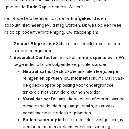
gevreesde
Rode Dop
is een feit. Wat nu?
Een Rode Dop betekent dat de tank
afgekeurd
is en
absoluut
niet
meer gevuld mag worden. Dit wijst op een reëel
risico op bodemverontreiniging. Uw stappenplan:
Gebruik Stopzetten:
Schakel onmiddellijk over op een
andere energiebron.
Specialist Contacten:
Schakel
Immo-experts.be
in. Wij
begeleiden u bij de volgende verplichte stappen:
Neutralisatie:
De stookolietank laten leegpompen,
reinigen en opvullen (bv. met inert schuim). Dit is vaak
de goedkoopste oplossing voor ondergrondse
tanks die niet verwijderd kunnen worden.
Verwijdering:
De tank uitgraven en afvoeren, wat de
beste garantie biedt op lange termijn, maar vaak
complexer is in stedelijke gebieden.
Bodemsanering:
Indien er een lek is vastgesteld, is
een bodemonderzoek en eventuele sanering