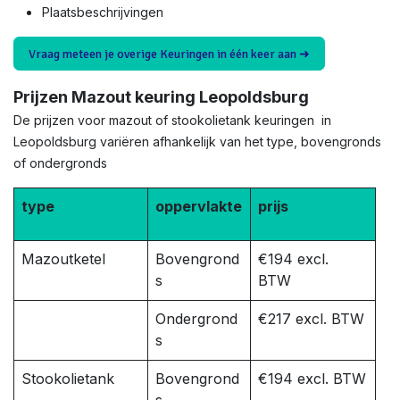
Plaatsbeschrijvingen
Vraag meteen je overige Keuringen in één keer aan ➜
Prijzen Mazout keuring Leopoldsburg
De prijzen voor mazout of stookolietank keuringen in
Leopoldsburg variëren afhankelijk van het type, bovengronds
of ondergronds
type
oppervlakte
prijs
Mazoutketel
Bovengrond
€194 excl.
s
BTW
Ondergrond
€217 excl. BTW
s
Stookolietank
Bovengrond
€194 excl. BTW