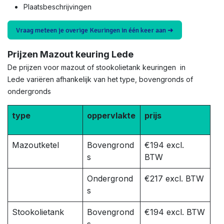
Plaatsbeschrijvingen
Vraag meteen je overige Keuringen in één keer aan ➜
Prijzen Mazout keuring Lede
De prijzen voor mazout of stookolietank keuringen in
Lede variëren afhankelijk van het type, bovengronds of
ondergronds
type
oppervlakte
prijs
Mazoutketel
Bovengrond
€194 excl.
s
BTW
Ondergrond
€217 excl. BTW
s
Stookolietank
Bovengrond
€194 excl. BTW