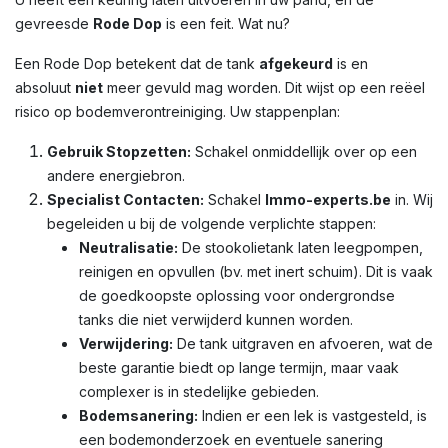
gevreesde
Rode Dop
is een feit. Wat nu?
Een Rode Dop betekent dat de tank
afgekeurd
is en
absoluut
niet
meer gevuld mag worden. Dit wijst op een reëel
risico op bodemverontreiniging. Uw stappenplan:
Gebruik Stopzetten:
Schakel onmiddellijk over op een
andere energiebron.
Specialist Contacten:
Schakel
Immo-experts.be
in. Wij
begeleiden u bij de volgende verplichte stappen:
Neutralisatie:
De stookolietank laten leegpompen,
reinigen en opvullen (bv. met inert schuim). Dit is vaak
de goedkoopste oplossing voor ondergrondse
tanks die niet verwijderd kunnen worden.
Verwijdering:
De tank uitgraven en afvoeren, wat de
beste garantie biedt op lange termijn, maar vaak
complexer is in stedelijke gebieden.
Bodemsanering:
Indien er een lek is vastgesteld, is
een bodemonderzoek en eventuele sanering