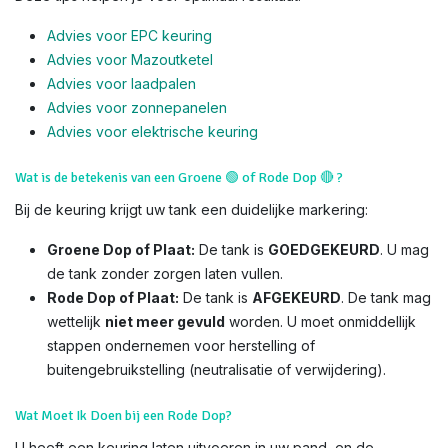
Advies voor EPC keuring
Advies voor Mazoutketel
Advies voor laadpalen
Advies voor zonnepanelen
Advies voor el
ektrische keuring
Wat is de betekenis van een Groene
🟢
of Rode Dop
🔴
?
Bij de keuring krijgt uw tank een duidelijke markering:
Groene Dop of Plaat:
De tank is
GOEDGEKEURD
. U mag
de tank zonder zorgen laten vullen.
Rode Dop of Plaat:
De tank is
AFGEKEURD
. De tank mag
wettelijk
niet meer gevuld
worden. U moet onmiddellijk
stappen ondernemen voor herstelling of
buitengebruikstelling (neutralisatie of verwijdering).
Wat Moet Ik Doen bij een Rode Dop?
U heeft een keuring laten uitvoeren in uw pand, en de