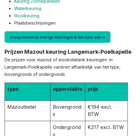
Keuring Zonnepanelen
Waterkeuring
Rioolkeuring
Plaatsbeschrijvingen
Vraag meteen je overige Keuringen in één keer aan ➜
Prijzen Mazout keuring Langemark-Poelkapelle
De prijzen voor mazout of stookolietank keuringen in
Langemark-Poelkapelle variëren afhankelijk van het type,
bovengronds of ondergronds
type
oppervlakte
prijs
Mazoutketel
Bovengrond
€194 excl.
s
BTW
Ondergrond
€217 excl. BTW
s