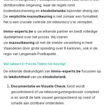
dichtbevolkte omgeving, waar de regels rond
bodembescherming en
stookolietanks
bijzonder streng zijn.
De
verplichte mazoutkeuring
is niet zomaar een formaliteit;
het is een cruciale controle om milieurisico's te vermijden.
Immo-experts.be
is uw erkende partner en biedt volledige
duidelijkheid over het proces. Wij voeren
uw
mazoutkeuring
uit met de snelste verwerking in heel
Vlaanderen door grote spreiding over 8 kantoren, ook in de
regio van Langemark-Poelkapelle.
Wat Gebeurt Er Precies Tijdens Die Keuring?
De erkende deskundigen van
Immo-experts.be
focussen op
de
lekdichtheid
van uw
stookolietank
.
Documentatie en Visuele Check:
Eerst wordt
gecontroleerd of uw milieuvergunningsdossier compleet
is en wordt de tank visueel geïnspecteerd op roest of
schade aan zichtbare onderdelen.