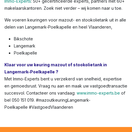
Immo-Experts
: 50+ gecertificeerde experts, partners met 60+
makelaarskantoren. Zoek niet verder – wij komen naar u toe.
We voeren keuringen voor mazout- en stookolietank uit in alle
delen van Langemark-Poelkapelle en heel Vlaanderen,
Bikschote
Langemark
Poelkapelle
Klaar voor uw keuring mazout of stookolietank in
Langemark-Poelkapelle ?
Met Immo-Experts bent u verzekerd van snelheid, expertise
en gemoedsrust. Vraag nu aan en maak uw vastgoedtransactie
succesvol. Contacteer ons vandaag:
www.immo-experts.be
of
bel 050 151 019. #mazoutkeuringLangemark-
Poelkapelle #VastgoedVlaanderen