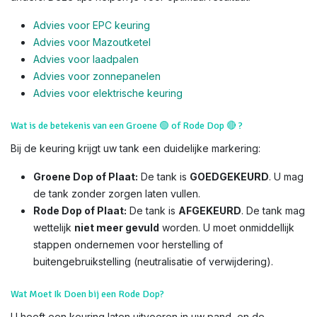
Advies voor EPC keuring
Advies voor Mazoutketel
Advies voor laadpalen
Advies voor zonnepanelen
Advies voor el
ektrische keuring
Wat is de betekenis van een Groene
🟢
of Rode Dop
🔴
?
Bij de keuring krijgt uw tank een duidelijke markering:
Groene Dop of Plaat:
De tank is
GOEDGEKEURD
. U mag
de tank zonder zorgen laten vullen.
Rode Dop of Plaat:
De tank is
AFGEKEURD
. De tank mag
wettelijk
niet meer gevuld
worden. U moet onmiddellijk
stappen ondernemen voor herstelling of
buitengebruikstelling (neutralisatie of verwijdering).
Wat Moet Ik Doen bij een Rode Dop?
U heeft een keuring laten uitvoeren in uw pand, en de