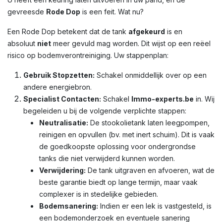
gevreesde
Rode Dop
is een feit. Wat nu?
Een Rode Dop betekent dat de tank
afgekeurd
is en
absoluut
niet
meer gevuld mag worden. Dit wijst op een reëel
risico op bodemverontreiniging. Uw stappenplan:
Gebruik Stopzetten:
Schakel onmiddellijk over op een
andere energiebron.
Specialist Contacten:
Schakel
Immo-experts.be
in. Wij
begeleiden u bij de volgende verplichte stappen:
Neutralisatie:
De stookolietank laten leegpompen,
reinigen en opvullen (bv. met inert schuim). Dit is vaak
de goedkoopste oplossing voor ondergrondse
tanks die niet verwijderd kunnen worden.
Verwijdering:
De tank uitgraven en afvoeren, wat de
beste garantie biedt op lange termijn, maar vaak
complexer is in stedelijke gebieden.
Bodemsanering:
Indien er een lek is vastgesteld, is
een bodemonderzoek en eventuele sanering