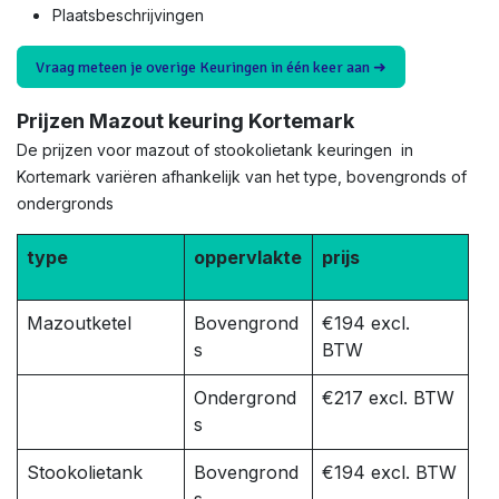
Plaatsbeschrijvingen
Vraag meteen je overige Keuringen in één keer aan ➜
Prijzen Mazout keuring Kortemark
De prijzen voor mazout of stookolietank keuringen in
Kortemark variëren afhankelijk van het type, bovengronds of
ondergronds
type
oppervlakte
prijs
Mazoutketel
Bovengrond
€194 excl.
s
BTW
Ondergrond
€217 excl. BTW
s
Stookolietank
Bovengrond
€194 excl. BTW