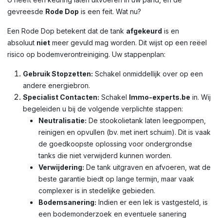
gevreesde
Rode Dop
is een feit. Wat nu?
Een Rode Dop betekent dat de tank
afgekeurd
is en
absoluut
niet
meer gevuld mag worden. Dit wijst op een reëel
risico op bodemverontreiniging. Uw stappenplan:
Gebruik Stopzetten:
Schakel onmiddellijk over op een
andere energiebron.
Specialist Contacten:
Schakel
Immo-experts.be
in. Wij
begeleiden u bij de volgende verplichte stappen:
Neutralisatie:
De stookolietank laten leegpompen,
reinigen en opvullen (bv. met inert schuim). Dit is vaak
de goedkoopste oplossing voor ondergrondse
tanks die niet verwijderd kunnen worden.
Verwijdering:
De tank uitgraven en afvoeren, wat de
beste garantie biedt op lange termijn, maar vaak
complexer is in stedelijke gebieden.
Bodemsanering:
Indien er een lek is vastgesteld, is
een bodemonderzoek en eventuele sanering