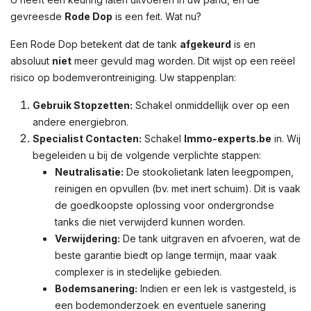
gevreesde
Rode Dop
is een feit. Wat nu?
Een Rode Dop betekent dat de tank
afgekeurd
is en
absoluut
niet
meer gevuld mag worden. Dit wijst op een reëel
risico op bodemverontreiniging. Uw stappenplan:
Gebruik Stopzetten:
Schakel onmiddellijk over op een
andere energiebron.
Specialist Contacten:
Schakel
Immo-experts.be
in. Wij
begeleiden u bij de volgende verplichte stappen:
Neutralisatie:
De stookolietank laten leegpompen,
reinigen en opvullen (bv. met inert schuim). Dit is vaak
de goedkoopste oplossing voor ondergrondse
tanks die niet verwijderd kunnen worden.
Verwijdering:
De tank uitgraven en afvoeren, wat de
beste garantie biedt op lange termijn, maar vaak
complexer is in stedelijke gebieden.
Bodemsanering:
Indien er een lek is vastgesteld, is
een bodemonderzoek en eventuele sanering