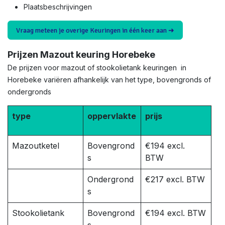
Plaatsbeschrijvingen
Vraag meteen je overige Keuringen in één keer aan ➜
Prijzen Mazout keuring Horebeke
De prijzen voor mazout of stookolietank keuringen in
Horebeke variëren afhankelijk van het type, bovengronds of
ondergronds
type
oppervlakte
prijs
Mazoutketel
Bovengrond
€194 excl.
s
BTW
Ondergrond
€217 excl. BTW
s
Stookolietank
Bovengrond
€194 excl. BTW