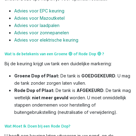
Advies voor EPC keuring
Advies voor Mazoutketel
Advies voor laadpalen
Advies voor zonnepanelen
Advies voor el
ektrische keuring
Wat is de betekenis van een Groene
🟢
of Rode Dop
🔴
?
Bij de keuring krijgt uw tank een duidelijke markering:
Groene Dop of Plaat:
De tank is
GOEDGEKEURD
. U mag
de tank zonder zorgen laten vullen.
Rode Dop of Plaat:
De tank is
AFGEKEURD
. De tank mag
wettelijk
niet meer gevuld
worden. U moet onmiddellijk
stappen ondernemen voor herstelling of
buitengebruikstelling (neutralisatie of verwijdering).
Wat Moet Ik Doen bij een Rode Dop?
U heeft een keuring laten uitvoeren in uw pand, en de