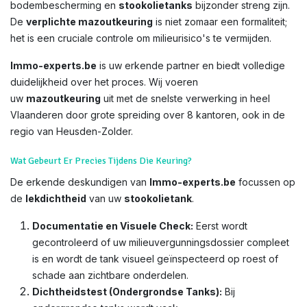
bodembescherming en
stookolietanks
bijzonder streng zijn.
De
verplichte mazoutkeuring
is niet zomaar een formaliteit;
het is een cruciale controle om milieurisico's te vermijden.
Immo-experts.be
is uw erkende partner en biedt volledige
duidelijkheid over het proces. Wij voeren
uw
mazoutkeuring
uit met de snelste verwerking in heel
Vlaanderen door grote spreiding over 8 kantoren, ook in de
regio van Heusden-Zolder.
Wat Gebeurt Er Precies Tijdens Die Keuring?
De erkende deskundigen van
Immo-experts.be
focussen op
de
lekdichtheid
van uw
stookolietank
.
Documentatie en Visuele Check:
Eerst wordt
gecontroleerd of uw milieuvergunningsdossier compleet
is en wordt de tank visueel geïnspecteerd op roest of
schade aan zichtbare onderdelen.
Dichtheidstest (Ondergrondse Tanks):
Bij