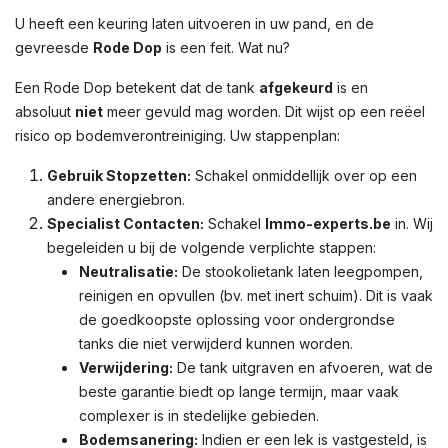
U heeft een keuring laten uitvoeren in uw pand, en de
gevreesde
Rode Dop
is een feit. Wat nu?
Een Rode Dop betekent dat de tank
afgekeurd
is en
absoluut
niet
meer gevuld mag worden. Dit wijst op een reëel
risico op bodemverontreiniging. Uw stappenplan:
Gebruik Stopzetten:
Schakel onmiddellijk over op een
andere energiebron.
Specialist Contacten:
Schakel
Immo-experts.be
in. Wij
begeleiden u bij de volgende verplichte stappen:
Neutralisatie:
De stookolietank laten leegpompen,
reinigen en opvullen (bv. met inert schuim). Dit is vaak
de goedkoopste oplossing voor ondergrondse
tanks die niet verwijderd kunnen worden.
Verwijdering:
De tank uitgraven en afvoeren, wat de
beste garantie biedt op lange termijn, maar vaak
complexer is in stedelijke gebieden.
Bodemsanering:
Indien er een lek is vastgesteld, is