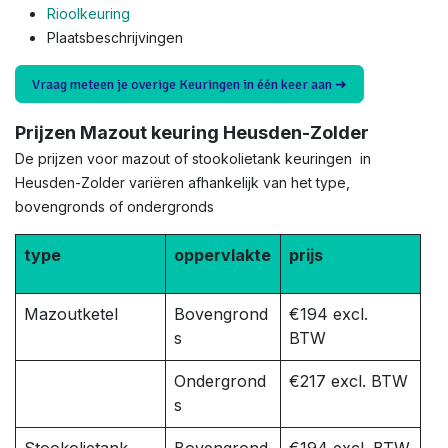
Rioolkeuring
Plaatsbeschrijvingen
Vraag meteen je overige Keuringen in één keer aan ➜
Prijzen Mazout keuring Heusden-Zolder
De prijzen voor mazout of stookolietank keuringen in
Heusden-Zolder variëren afhankelijk van het type,
bovengronds of ondergronds
type
oppervlakte
prijs
Mazoutketel
Bovengrond
€194 excl.
s
BTW
Ondergrond
€217 excl. BTW
s