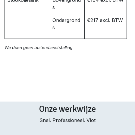
Stookolietank
Bovengrond
€194 excl. BTW
s
Ondergrond
€217 excl. BTW
s
We doen geen buitendienststelling
Onze werkwijze
Snel. Professioneel. Vlot