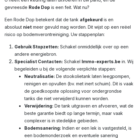
gevreesde
Rode Dop
is een feit. Wat nu?
Een Rode Dop betekent dat de tank
afgekeurd
is en
absoluut
niet
meer gevuld mag worden. Dit wijst op een reëel
risico op bodemverontreiniging. Uw stappenplan:
Gebruik Stopzetten:
Schakel onmiddellijk over op een
andere energiebron.
Specialist Contacten:
Schakel
Immo-experts.be
in. Wij
begeleiden u bij de volgende verplichte stappen:
Neutralisatie:
De stookolietank laten leegpompen,
reinigen en opvullen (bv. met inert schuim). Dit is vaak
de goedkoopste oplossing voor ondergrondse
tanks die niet verwijderd kunnen worden.
Verwijdering:
De tank uitgraven en afvoeren, wat de
beste garantie biedt op lange termijn, maar vaak
complexer is in stedelijke gebieden.
Bodemsanering:
Indien er een lek is vastgesteld, is
een bodemonderzoek en eventuele sanering