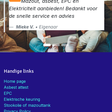
Mazout, asbest, EPC en
Elektriciteit aanbieden! Bedankt voor
de snelle service en advies
Mieke V.
• Eigenaar
Handige links
Home page
Asbest attest
EPC
Elektrische keuring
Stookolie of mazouttank
Privacy Policy