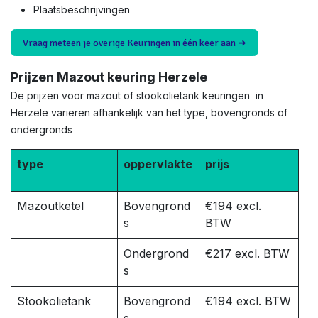
Plaatsbeschrijvingen
Vraag meteen je overige Keuringen in één keer aan ➜
Prijzen Mazout keuring Herzele
De prijzen voor mazout of stookolietank keuringen in
Herzele variëren afhankelijk van het type, bovengronds of
ondergronds
type
oppervlakte
prijs
Mazoutketel
Bovengrond
€194 excl.
s
BTW
Ondergrond
€217 excl. BTW
s
Stookolietank
Bovengrond
€194 excl. BTW