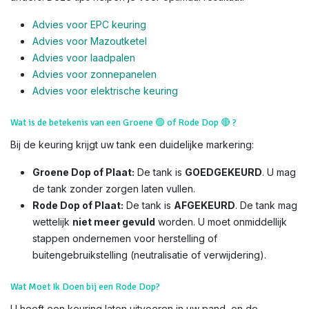
Advies voor EPC keuring
Advies voor Mazoutketel
Advies voor laadpalen
Advies voor zonnepanelen
Advies voor el
ektrische keuring
Wat is de betekenis van een Groene
🟢
of Rode Dop
🔴
?
Bij de keuring krijgt uw tank een duidelijke markering:
Groene Dop of Plaat:
De tank is
GOEDGEKEURD
. U mag
de tank zonder zorgen laten vullen.
Rode Dop of Plaat:
De tank is
AFGEKEURD
. De tank mag
wettelijk
niet meer gevuld
worden. U moet onmiddellijk
stappen ondernemen voor herstelling of
buitengebruikstelling (neutralisatie of verwijdering).
Wat Moet Ik Doen bij een Rode Dop?
U heeft een keuring laten uitvoeren in uw pand, en de