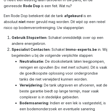
gevreesde
Rode Dop
is een feit. Wat nu?
Een Rode Dop betekent dat de tank
afgekeurd
is en
absoluut
niet
meer gevuld mag worden. Dit wijst op een reëel
risico op bodemverontreiniging. Uw stappenplan:
Gebruik Stopzetten:
Schakel onmiddellijk over op een
andere energiebron.
Specialist Contacten:
Schakel
Immo-experts.be
in. Wij
begeleiden u bij de volgende verplichte stappen:
Neutralisatie:
De stookolietank laten leegpompen,
reinigen en opvullen (bv. met inert schuim). Dit is vaak
de goedkoopste oplossing voor ondergrondse
tanks die niet verwijderd kunnen worden.
Verwijdering:
De tank uitgraven en afvoeren, wat de
beste garantie biedt op lange termijn, maar vaak
complexer is in stedelijke gebieden.
Bodemsanering:
Indien er een lek is vastgesteld, is
een bodemonderzoek en eventuele sanering