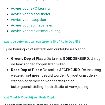
Advies voor EPC keuring
Advies voor Mazoutketel
Advies voor laadpalen
Advies voor zonnepanelen
Advies voor el
ektrische keuring
Wat is de betekenis van een Groene
🟢
of Rode Dop
🔴
?
Bij de keuring krijgt uw tank een duidelijke markering:
Groene Dop of Plaat:
De tank is
GOEDGEKEURD
. U mag
de tank zonder zorgen laten vullen.
Rode Dop of Plaat:
De tank is
AFGEKEURD
. De tank mag
wettelijk
niet meer gevuld
worden. U moet onmiddellijk
stappen ondernemen voor herstelling of
buitengebruikstelling (neutralisatie of verwijdering).
Wat Moet Ik Doen bij een Rode Dop?
U heeft een keuring laten uitvoeren in uw pand, en de