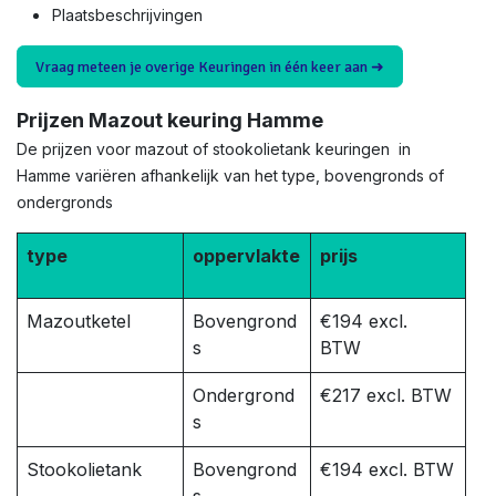
Plaatsbeschrijvingen
Vraag meteen je overige Keuringen in één keer aan ➜
Prijzen Mazout keuring Hamme
De prijzen voor mazout of stookolietank keuringen in
Hamme variëren afhankelijk van het type, bovengronds of
ondergronds
type
oppervlakte
prijs
Mazoutketel
Bovengrond
€194 excl.
s
BTW
Ondergrond
€217 excl. BTW
s
Stookolietank
Bovengrond
€194 excl. BTW