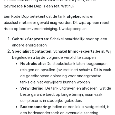
gevreesde
Rode Dop
is een feit. Wat nu?
Een Rode Dop betekent dat de tank
afgekeurd
is en
absoluut
niet
meer gevuld mag worden. Dit wijst op een reëel
risico op bodemverontreiniging. Uw stappenplan:
Gebruik Stopzetten:
Schakel onmiddellijk over op een
andere energiebron.
Specialist Contacten:
Schakel
Immo-experts.be
in. Wij
begeleiden u bij de volgende verplichte stappen:
Neutralisatie:
De stookolietank laten leegpompen,
reinigen en opvullen (bv. met inert schuim). Dit is vaak
de goedkoopste oplossing voor ondergrondse
tanks die niet verwijderd kunnen worden.
Verwijdering:
De tank uitgraven en afvoeren, wat de
beste garantie biedt op lange termijn, maar vaak
complexer is in stedelijke gebieden.
Bodemsanering:
Indien er een lek is vastgesteld, is
een bodemonderzoek en eventuele sanering