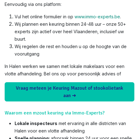
Eenvoudig via ons platform:
Vul het online formulier in op
www.immo-experts.be
.
Wij plannen een keuring binnen 24-48 uur – onze 50+
experts zijn actief over heel Vlaanderen, inclusief uw
buurt.
Wij regelen de rest en houden u op de hoogte van de
vooruitgang
In Halen werken we samen met lokale makelaars voor een
vlotte afhandeling. Bel ons op voor persoonlijk advies of
Vraag meteen je Keuring Mazout of stookolietank
aan ➜
Waarom een mzout keuring via Immo-Experts?
Lokale inspecteurs
met ervaring in alle districten van
Halen voor een vlotte afhandeling
Snelle planning:
afspraak binnen 24 uur voor een snelle