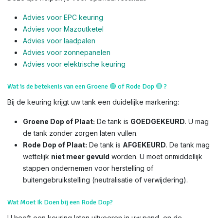
Advies voor EPC keuring
Advies voor Mazoutketel
Advies voor laadpalen
Advies voor zonnepanelen
Advies voor el
ektrische keuring
Wat is de betekenis van een Groene
🟢
of Rode Dop
🔴
?
Bij de keuring krijgt uw tank een duidelijke markering:
Groene Dop of Plaat:
De tank is
GOEDGEKEURD
. U mag
de tank zonder zorgen laten vullen.
Rode Dop of Plaat:
De tank is
AFGEKEURD
. De tank mag
wettelijk
niet meer gevuld
worden. U moet onmiddellijk
stappen ondernemen voor herstelling of
buitengebruikstelling (neutralisatie of verwijdering).
Wat Moet Ik Doen bij een Rode Dop?
U heeft een keuring laten uitvoeren in uw pand, en de