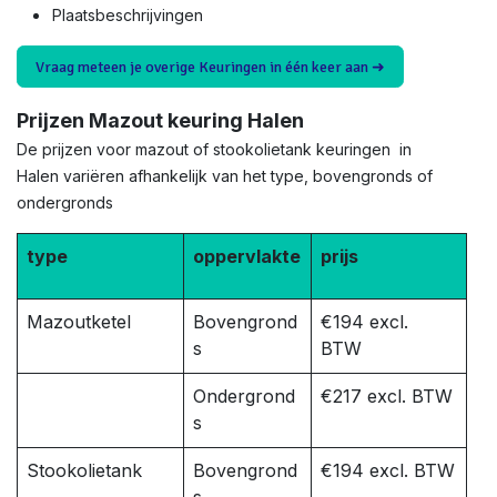
Plaatsbeschrijvingen
Vraag meteen je overige Keuringen in één keer aan ➜
Prijzen Mazout keuring Halen
De prijzen voor mazout of stookolietank keuringen in
Halen variëren afhankelijk van het type, bovengronds of
ondergronds
type
oppervlakte
prijs
Mazoutketel
Bovengrond
€194 excl.
s
BTW
Ondergrond
€217 excl. BTW
s
Stookolietank
Bovengrond
€194 excl. BTW