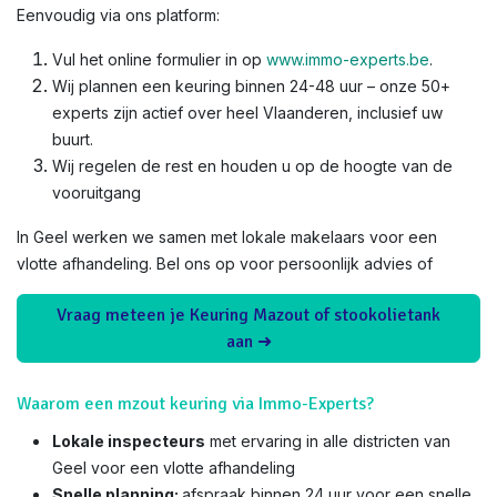
Eenvoudig via ons platform:
Vul het online formulier in op
www.immo-experts.be
.
Wij plannen een keuring binnen 24-48 uur – onze 50+
experts zijn actief over heel Vlaanderen, inclusief uw
buurt.
Wij regelen de rest en houden u op de hoogte van de
vooruitgang
In Geel werken we samen met lokale makelaars voor een
vlotte afhandeling. Bel ons op voor persoonlijk advies of
Vraag meteen je Keuring Mazout of stookolietank
aan ➜
Waarom een mzout keuring via Immo-Experts?
Lokale inspecteurs
met ervaring in alle districten van
Geel voor een vlotte afhandeling
Snelle planning:
afspraak binnen 24 uur voor een snelle