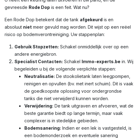
gevreesde
Rode Dop
is een feit. Wat nu?
Een Rode Dop betekent dat de tank
afgekeurd
is en
absoluut
niet
meer gevuld mag worden. Dit wijst op een reëel
risico op bodemverontreiniging. Uw stappenplan:
Gebruik Stopzetten:
Schakel onmiddellijk over op een
andere energiebron.
Specialist Contacten:
Schakel
Immo-experts.be
in. Wij
begeleiden u bij de volgende verplichte stappen:
Neutralisatie:
De stookolietank laten leegpompen,
reinigen en opvullen (bv. met inert schuim). Dit is vaak
de goedkoopste oplossing voor ondergrondse
tanks die niet verwijderd kunnen worden.
Verwijdering:
De tank uitgraven en afvoeren, wat de
beste garantie biedt op lange termijn, maar vaak
complexer is in stedelijke gebieden.
Bodemsanering:
Indien er een lek is vastgesteld, is
een bodemonderzoek en eventuele sanering