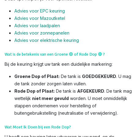
Advies voor EPC keuring
Advies voor Mazoutketel
Advies voor laadpalen
Advies voor zonnepanelen
Advies voor el
ektrische keuring
Wat is de betekenis van een Groene
🟢
of Rode Dop
🔴
?
Bij de keuring krijgt uw tank een duidelijke markering:
Groene Dop of Plaat:
De tank is
GOEDGEKEURD
. U mag
de tank zonder zorgen laten vullen.
Rode Dop of Plaat:
De tank is
AFGEKEURD
. De tank mag
wettelijk
niet meer gevuld
worden. U moet onmiddellijk
stappen ondernemen voor herstelling of
buitengebruikstelling (neutralisatie of verwijdering).
Wat Moet Ik Doen bij een Rode Dop?
U heeft een keuring laten uitvoeren in uw pand, en de