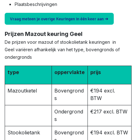
Plaatsbeschrijvingen
Vraag meteen je overige Keuringen in één keer aan ➜
Prijzen Mazout keuring Geel
De prijzen voor mazout of stookolietank keuringen in
Geel variëren afhankelijk van het type, bovengronds of
ondergronds
type
oppervlakte
prijs
Mazoutketel
Bovengrond
€194 excl.
s
BTW
Ondergrond
€217 excl. BTW
s
Stookolietank
Bovengrond
€194 excl. BTW