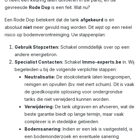
gevreesde
Rode Dop
is een feit. Wat nu?
Een Rode Dop betekent dat de tank
afgekeurd
is en
absoluut
niet
meer gevuld mag worden. Dit wijst op een reëel
risico op bodemverontreiniging. Uw stappenplan:
Gebruik Stopzetten:
Schakel onmiddellijk over op een
andere energiebron.
Specialist Contacten:
Schakel
Immo-experts.be
in. Wij
begeleiden u bij de volgende verplichte stappen:
Neutralisatie:
De stookolietank laten leegpompen,
reinigen en opvullen (bv. met inert schuim). Dit is vaak
de goedkoopste oplossing voor ondergrondse
tanks die niet verwijderd kunnen worden.
Verwijdering:
De tank uitgraven en afvoeren, wat de
beste garantie biedt op lange termijn, maar vaak
complexer is in stedelijke gebieden.
Bodemsanering:
Indien er een lek is vastgesteld, is
een bodemonderzoek en eventuele sanering