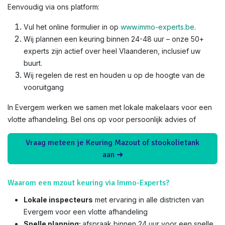
Eenvoudig via ons platform:
Vul het online formulier in op
www.immo-experts.be
.
Wij plannen een keuring binnen 24-48 uur – onze 50+
experts zijn actief over heel Vlaanderen, inclusief uw
buurt.
Wij regelen de rest en houden u op de hoogte van de
vooruitgang
In Evergem werken we samen met lokale makelaars voor een
vlotte afhandeling. Bel ons op voor persoonlijk advies of
Vraag meteen je Keuring Mazout of stookolietank
aan ➜
Waarom een mzout keuring via Immo-Experts?
Lokale inspecteurs
met ervaring in alle districten van
Evergem voor een vlotte afhandeling
Snelle planning:
afspraak binnen 24 uur voor een snelle