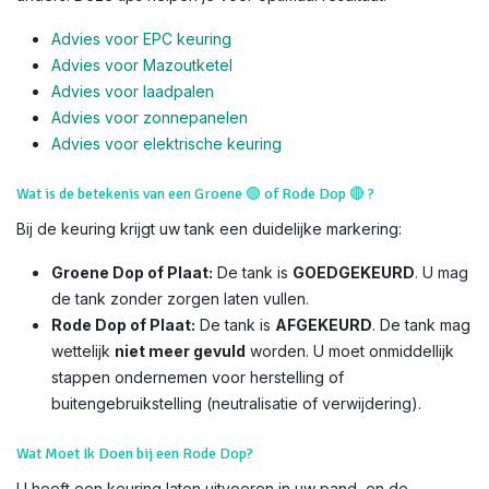
Advies voor EPC keuring
Advies voor Mazoutketel
Advies voor laadpalen
Advies voor zonnepanelen
Advies voor el
ektrische keuring
Wat is de betekenis van een Groene
🟢
of Rode Dop
🔴
?
Bij de keuring krijgt uw tank een duidelijke markering:
Groene Dop of Plaat:
De tank is
GOEDGEKEURD
. U mag
de tank zonder zorgen laten vullen.
Rode Dop of Plaat:
De tank is
AFGEKEURD
. De tank mag
wettelijk
niet meer gevuld
worden. U moet onmiddellijk
stappen ondernemen voor herstelling of
buitengebruikstelling (neutralisatie of verwijdering).
Wat Moet Ik Doen bij een Rode Dop?
U heeft een keuring laten uitvoeren in uw pand, en de