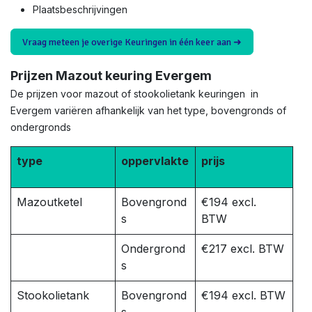
Plaatsbeschrijvingen
Vraag meteen je overige Keuringen in één keer aan ➜
Prijzen Mazout keuring Evergem
De prijzen voor mazout of stookolietank keuringen in
Evergem variëren afhankelijk van het type, bovengronds of
ondergronds
type
oppervlakte
prijs
Mazoutketel
Bovengrond
€194 excl.
s
BTW
Ondergrond
€217 excl. BTW
s
Stookolietank
Bovengrond
€194 excl. BTW