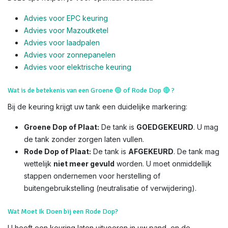
Advies voor EPC keuring
Advies voor Mazoutketel
Advies voor laadpalen
Advies voor zonnepanelen
Advies voor el
ektrische keuring
Wat is de betekenis van een Groene
🟢
of Rode Dop
🔴
?
Bij de keuring krijgt uw tank een duidelijke markering:
Groene Dop of Plaat:
De tank is
GOEDGEKEURD
. U mag
de tank zonder zorgen laten vullen.
Rode Dop of Plaat:
De tank is
AFGEKEURD
. De tank mag
wettelijk
niet meer gevuld
worden. U moet onmiddellijk
stappen ondernemen voor herstelling of
buitengebruikstelling (neutralisatie of verwijdering).
Wat Moet Ik Doen bij een Rode Dop?
U heeft een keuring laten uitvoeren in uw pand, en de