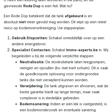
gevreesde
Rode Dop
is een feit. Wat nu?
Een Rode Dop betekent dat de tank
afgekeurd
is en
absoluut
niet
meer gevuld mag worden. Dit wijst op een reëel
risico op bodemverontreiniging. Uw stappenplan:
Gebruik Stopzetten:
Schakel onmiddellijk over op een
andere energiebron.
Specialist Contacten:
Schakel
Immo-experts.be
in. Wij
begeleiden u bij de volgende verplichte stappen:
Neutralisatie:
De stookolietank laten leegpompen,
reinigen en opvullen (bv. met inert schuim). Dit is vaak
de goedkoopste oplossing voor ondergrondse
tanks die niet verwijderd kunnen worden.
Verwijdering:
De tank uitgraven en afvoeren, wat de
beste garantie biedt op lange termijn, maar vaak
complexer is in stedelijke gebieden.
Bodemsanering:
Indien er een lek is vastgesteld, is
een bodemonderzoek en eventuele sanering