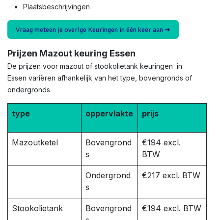
Plaatsbeschrijvingen
Vraag meteen je overige Keuringen in één keer aan ➜
Prijzen Mazout keuring Essen
De prijzen voor mazout of stookolietank keuringen in
Essen variëren afhankelijk van het type, bovengronds of
ondergronds
type
oppervlakte
prijs
Mazoutketel
Bovengrond
€194 excl.
s
BTW
Ondergrond
€217 excl. BTW
s
Stookolietank
Bovengrond
€194 excl. BTW