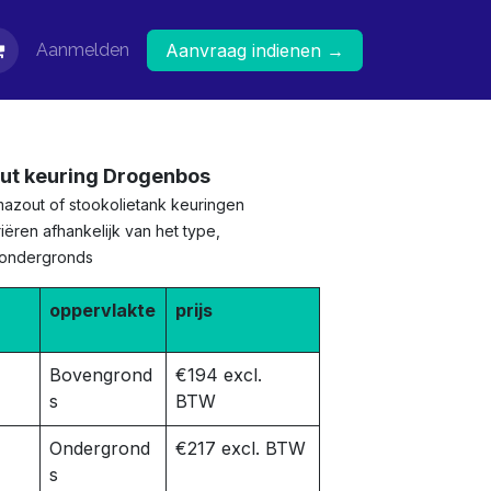
Aanmelden
Aanvraag indienen →
out keuring Drogenbos
mazout of stookolietank keuringen
ëren afhankelijk van het type,
 ondergronds
oppervlakte
prijs
Bovengrond
€194 excl.
s
BTW
Ondergrond
€217 excl. BTW
s