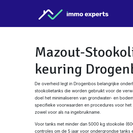
Overslaan naar inhoud
Star
Mazout-Stookol
keuring Drogen
De overheid legt in Drogenbos belangrijke onder
stookolietanks die worden gebruikt voor de verw
doel het minimaliseren van grondwater- en bodemve
specifieke voorwaarden en procedures voor het c
zowel voor als na ingebruikname.
Voor tanks met minder dan 5000 kg stookolie (600
controles om de 5 jaar voor ondergrondse tanks en