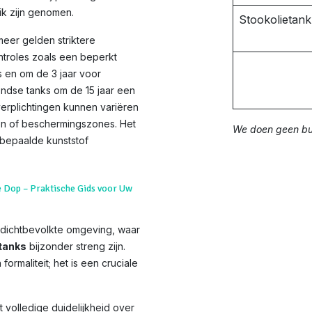
ik zijn genomen.
Stookolietan
meer gelden striktere
ntroles zoals een beperkt
 en om de 3 jaar voor
dse tanks om de 15 jaar een
rplichtingen kunnen variëren
den of beschermingszones. Het
We doen geen bui
 bepaalde kunststof
e Dop – Praktische Gids voor Uw
dichtbevolkte omgeving, waar
tanks
bijzonder streng zijn.
formaliteit; het is een cruciale
 volledige duidelijkheid over