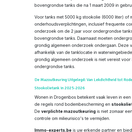
bovengrondse tanks die na 1 maart 2009 in gebru
Voor tanks met 5000 kg stookolie (6000 liter) of 
onderhoudsverplichtingen, inclusief frequente co
onderzoek om de 2 jaar voor ondergrondse tanks
bovengrondse tanks. Daarnaast moeten ondergron
grondig algemeen onderzoek ondergaan. Deze ve
afhankelijk van de tanklocatie in waterwingebie
grondig algemeen onderzoek is niet vereist voor
ondergrondse tanks.
De Mazoutkeuring Uitgelegd: Van Lekdichtheid tot Rod
Stookolietank in 2025-2026
Wonen in Drogenbos betekent vaak leven in een 
de regels rond bodembescherming en
stookolie
De
verplichte mazoutkeuring
is niet zomaar een 
controle om milieurisico's te vermijden.
Immo-experts.be
is uw erkende partner en biedt