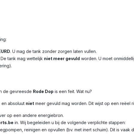
ing:
EURD
. U mag de tank zonder zorgen laten vullen.
. De tank mag wettelijk
niet meer gevuld
worden. U moet onmiddelli
ering).
 en de gevreesde
Rode Dop
is een feit. Wat nu?
s en absoluut
niet
meer gevuld mag worden. Dit wijst op een reëel r
over op een andere energiebron.
rts.be
in. Wij begeleiden u bij de volgende verplichte stappen:
eegpompen, reinigen en opvullen (bv. met inert schuim). Dit is va