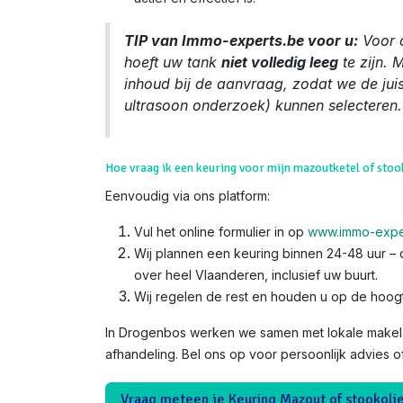
TIP van Immo-experts.be voor u:
Voor 
hoeft uw tank
niet volledig leeg
te zijn. 
inhoud bij de aanvraag, zodat we de jui
ultrasoon onderzoek) kunnen selecteren.
Hoe vraag ik een keuring voor mijn mazoutketel of sto
Eenvoudig via ons platform:
Vul het online formulier in op
www.immo-expe
Wij plannen een keuring binnen 24-48 uur – o
over heel Vlaanderen, inclusief uw buurt.
Wij regelen de rest en houden u op de hoog
In Drogenbos werken we samen met lokale makela
afhandeling. Bel ons op voor persoonlijk advies o
Vraag meteen je Keuring Mazout of stookoli