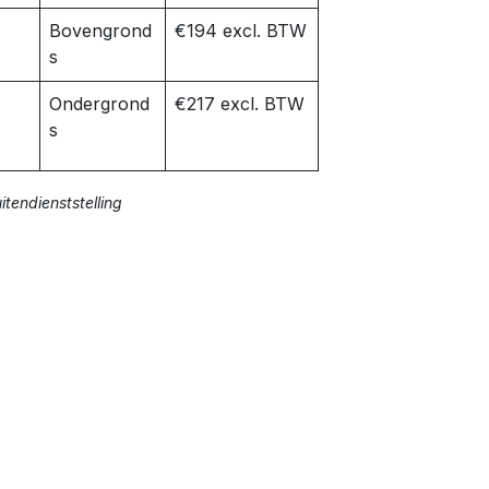
k
Bovengrond
€194 excl. BTW
s
Ondergrond
€217 excl. BTW
s
tendienststelling