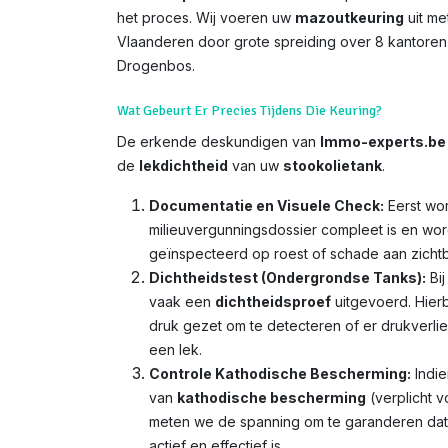
het proces. Wij voeren uw
mazoutkeuring
uit me
Vlaanderen door grote spreiding over 8 kantoren,
Drogenbos.
Wat Gebeurt Er Precies Tijdens Die Keuring?
De erkende deskundigen van
Immo-experts.be
de
lekdichtheid
van uw
stookolietank
.
Documentatie en Visuele Check:
Eerst wor
milieuvergunningsdossier compleet is en wor
geïnspecteerd op roest of schade aan zicht
Dichtheidstest (Ondergrondse Tanks):
Bij
vaak een
dichtheidsproef
uitgevoerd. Hierb
druk gezet om te detecteren of er drukverlies
een lek.
Controle Kathodische Bescherming:
Indie
van
kathodische bescherming
(verplicht v
meten we de spanning om te garanderen da
actief en effectief is.