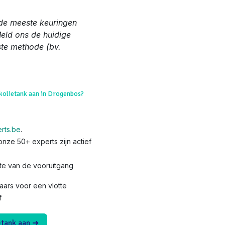
de meeste keuringen
Meld ons de huidige
ste methode (bv.
okolietank aan in Drogenbos?
rts.be
.
nze 50+ experts zijn actief
te van de vooruitgang
ars voor een vlotte
f
etank aan ➜