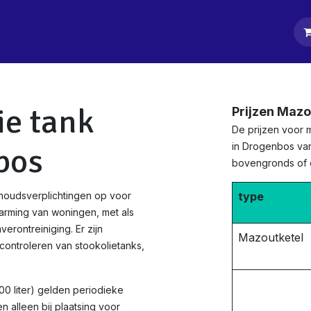
tpagina
Diensten
Klanten
Keurders
Blog
Contact
ie tank
Prijzen Maz
De prijzen voor 
in Drogenbos vari
bos
bovengronds of
houdsverplichtingen op voor
type
arming van woningen, met als
rontreiniging. Er zijn
Mazoutketel
ontroleren van stookolietanks,
0 liter) gelden periodieke
 alleen bij plaatsing voor