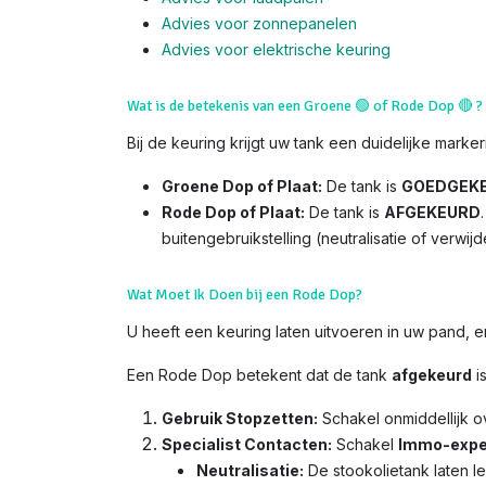
Advies voor zonnepanelen
Advies voor el
ektrische keuring
Wat is de betekenis van een Groene
🟢
of Rode Dop
🔴
?
Bij de keuring krijgt uw tank een duidelijke marker
Groene Dop of Plaat:
De tank is
GOEDGEK
Rode Dop of Plaat:
De tank is
AFGEKEURD
buitengebruikstelling (neutralisatie of verwijd
Wat Moet Ik Doen bij een Rode Dop?
U heeft een keuring laten uitvoeren in uw pand,
Een Rode Dop betekent dat de tank
afgekeurd
i
Gebruik Stopzetten:
Schakel onmiddellijk 
Specialist Contacten:
Schakel
Immo-expe
Neutralisatie:
De stookolietank laten l