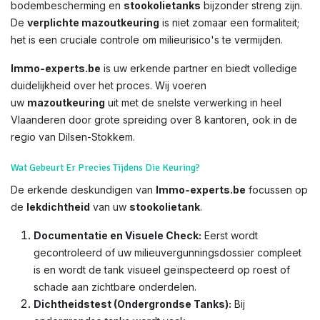
bodembescherming en
stookolietanks
bijzonder streng zijn.
De
verplichte mazoutkeuring
is niet zomaar een formaliteit;
het is een cruciale controle om milieurisico's te vermijden.
Immo-experts.be
is uw erkende partner en biedt volledige
duidelijkheid over het proces. Wij voeren
uw
mazoutkeuring
uit met de snelste verwerking in heel
Vlaanderen door grote spreiding over 8 kantoren, ook in de
regio van Dilsen-Stokkem.
Wat Gebeurt Er Precies Tijdens Die Keuring?
De erkende deskundigen van
Immo-experts.be
focussen op
de
lekdichtheid
van uw
stookolietank
.
Documentatie en Visuele Check:
Eerst wordt
gecontroleerd of uw milieuvergunningsdossier compleet
is en wordt de tank visueel geïnspecteerd op roest of
schade aan zichtbare onderdelen.
Dichtheidstest (Ondergrondse Tanks):
Bij