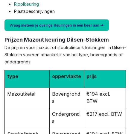
Rioolkeuring
Plaatsbeschrijvingen
Vraag meteen je overige Keuringen in één keer aan ➜
Prijzen Mazout keuring Dilsen-Stokkem
De prijzen voor mazout of stookolietank keuringen in Dilsen-
Stokkem variëren afhankelijk van het type, bovengronds of
ondergronds
type
oppervlakte
prijs
Mazoutketel
Bovengrond
€194 excl.
s
BTW
Ondergrond
€217 excl. BTW
s