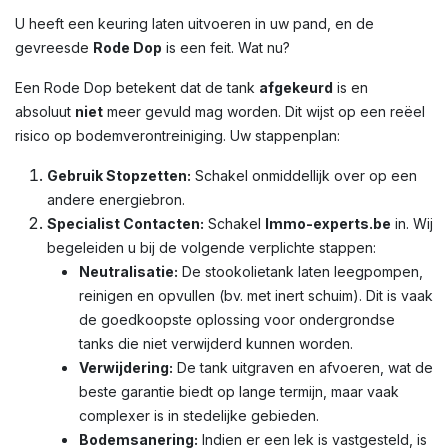
U heeft een keuring laten uitvoeren in uw pand, en de
gevreesde
Rode Dop
is een feit. Wat nu?
Een Rode Dop betekent dat de tank
afgekeurd
is en
absoluut
niet
meer gevuld mag worden. Dit wijst op een reëel
risico op bodemverontreiniging. Uw stappenplan:
Gebruik Stopzetten:
Schakel onmiddellijk over op een
andere energiebron.
Specialist Contacten:
Schakel
Immo-experts.be
in. Wij
begeleiden u bij de volgende verplichte stappen:
Neutralisatie:
De stookolietank laten leegpompen,
reinigen en opvullen (bv. met inert schuim). Dit is vaak
de goedkoopste oplossing voor ondergrondse
tanks die niet verwijderd kunnen worden.
Verwijdering:
De tank uitgraven en afvoeren, wat de
beste garantie biedt op lange termijn, maar vaak
complexer is in stedelijke gebieden.
Bodemsanering:
Indien er een lek is vastgesteld, is