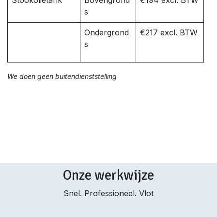
Stookolietank
Bovengrond
€194 excl. BTW
s
Ondergrond
€217 excl. BTW
s
We doen geen buitendienststelling
Onze werkwijze
Snel. Professioneel. Vlot