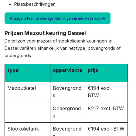
Plaatsbeschrijvingen
Vraag meteen je overige Keuringen in één keer aan ➜
Prijzen Mazout keuring Dessel
De prijzen voor mazout of stookolietank keuringen in
Dessel variëren afhankelijk van het type, bovengronds of
ondergronds
type
oppervlakte
prijs
Mazoutketel
Bovengrond
€194 excl.
s
BTW
Ondergrond
€217 excl. BTW
s
Stookolietank
Bovengrond
€194 excl. BTW