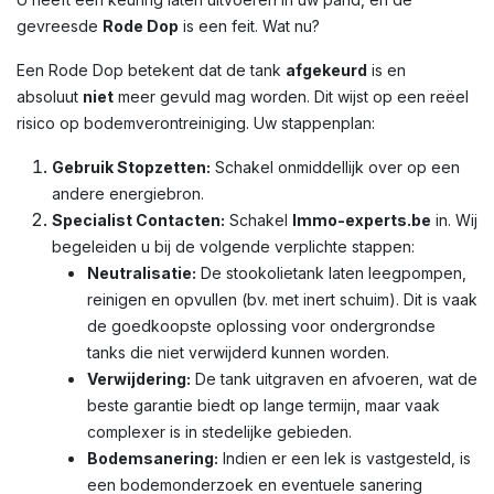
gevreesde
Rode Dop
is een feit. Wat nu?
Een Rode Dop betekent dat de tank
afgekeurd
is en
absoluut
niet
meer gevuld mag worden. Dit wijst op een reëel
risico op bodemverontreiniging. Uw stappenplan:
Gebruik Stopzetten:
Schakel onmiddellijk over op een
andere energiebron.
Specialist Contacten:
Schakel
Immo-experts.be
in. Wij
begeleiden u bij de volgende verplichte stappen:
Neutralisatie:
De stookolietank laten leegpompen,
reinigen en opvullen (bv. met inert schuim). Dit is vaak
de goedkoopste oplossing voor ondergrondse
tanks die niet verwijderd kunnen worden.
Verwijdering:
De tank uitgraven en afvoeren, wat de
beste garantie biedt op lange termijn, maar vaak
complexer is in stedelijke gebieden.
Bodemsanering:
Indien er een lek is vastgesteld, is
een bodemonderzoek en eventuele sanering