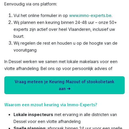
Eenvoudig via ons platform:
Vul het online formulier in op
www.immo-experts.be
.
Wij plannen een keuring binnen 24-48 uur – onze 50+
experts zijn actief over heel Vlaanderen, inclusief uw
buurt.
Wij regelen de rest en houden u op de hoogte van de
vooruitgang
In Dessel werken we samen met lokale makelaars voor een
vlotte afhandeling. Bel ons op voor persoonlijk advies of
Vraag meteen je Keuring Mazout of stookolietank
aan ➜
Waarom een mzout keuring via Immo-Experts?
Lokale inspecteurs
met ervaring in alle districten van
Dessel voor een vlotte afhandeling
Snelle planning:
afspraak binnen 24 uur voor een snelle