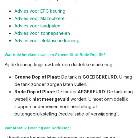
Advies voor EPC keuring
Advies voor Mazoutketel
Advies voor laadpalen
Advies voor zonnepanelen
Advies voor el
ektrische keuring
Wat is de betekenis van een Groene
🟢
of Rode Dop
🔴
?
Bij de keuring krijgt uw tank een duidelijke markering:
Groene Dop of Plaat:
De tank is
GOEDGEKEURD
. U mag
de tank zonder zorgen laten vullen.
Rode Dop of Plaat:
De tank is
AFGEKEURD
. De tank mag
wettelijk
niet meer gevuld
worden. U moet onmiddellijk
stappen ondernemen voor herstelling of
buitengebruikstelling (neutralisatie of verwijdering).
Wat Moet Ik Doen bij een Rode Dop?
U heeft een keuring laten uitvoeren in uw pand, en de