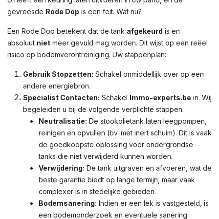
gevreesde
Rode Dop
is een feit. Wat nu?
Een Rode Dop betekent dat de tank
afgekeurd
is en
absoluut
niet
meer gevuld mag worden. Dit wijst op een reëel
risico op bodemverontreiniging. Uw stappenplan:
Gebruik Stopzetten:
Schakel onmiddellijk over op een
andere energiebron.
Specialist Contacten:
Schakel
Immo-experts.be
in. Wij
begeleiden u bij de volgende verplichte stappen:
Neutralisatie:
De stookolietank laten leegpompen,
reinigen en opvullen (bv. met inert schuim). Dit is vaak
de goedkoopste oplossing voor ondergrondse
tanks die niet verwijderd kunnen worden.
Verwijdering:
De tank uitgraven en afvoeren, wat de
beste garantie biedt op lange termijn, maar vaak
complexer is in stedelijke gebieden.
Bodemsanering:
Indien er een lek is vastgesteld, is
een bodemonderzoek en eventuele sanering