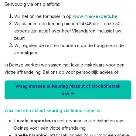
Eenvoudig via ons platform:
Vul het online formulier in op
www.immo-experts.be
.
Wij plannen een keuring binnen 24-48 uur – onze 50+
experts zijn actief over heel Vlaanderen, inclusief uw
buurt.
Wij regelen de rest en houden u op de hoogte van de
vooruitgang
In Deinze werken we samen met lokale makelaars voor een
vlotte afhandeling. Bel ons op voor persoonlijk advies of
Vraag meteen je Keuring Mazout of stookolietank
aan ➜
Waarom een mzout keuring via Immo-Experts?
Lokale inspecteurs
met ervaring in alle districten van
Deinze voor een vlotte afhandeling
Snelle planning:
afspraak binnen 24 uur voor een snelle