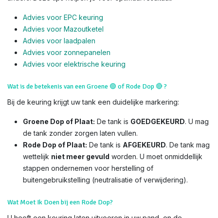
Advies voor EPC keuring
Advies voor Mazoutketel
Advies voor laadpalen
Advies voor zonnepanelen
Advies voor el
ektrische keuring
Wat is de betekenis van een Groene
🟢
of Rode Dop
🔴
?
Bij de keuring krijgt uw tank een duidelijke markering:
Groene Dop of Plaat:
De tank is
GOEDGEKEURD
. U mag
de tank zonder zorgen laten vullen.
Rode Dop of Plaat:
De tank is
AFGEKEURD
. De tank mag
wettelijk
niet meer gevuld
worden. U moet onmiddellijk
stappen ondernemen voor herstelling of
buitengebruikstelling (neutralisatie of verwijdering).
Wat Moet Ik Doen bij een Rode Dop?
U heeft een keuring laten uitvoeren in uw pand, en de