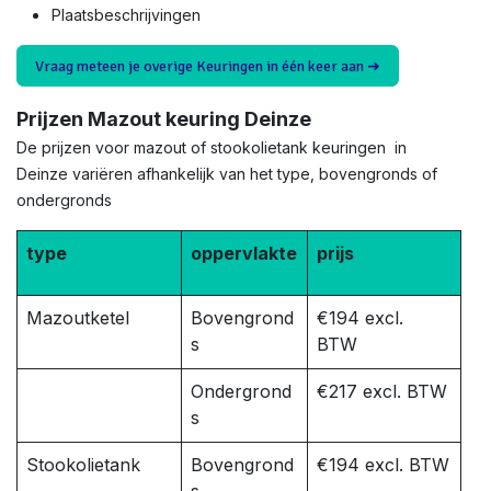
Plaatsbeschrijvingen
Vraag meteen je overige Keuringen in één keer aan ➜
Prijzen Mazout keuring Deinze
De prijzen voor mazout of stookolietank keuringen in
Deinze variëren afhankelijk van het type, bovengronds of
ondergronds
type
oppervlakte
prijs
Mazoutketel
Bovengrond
€194 excl.
s
BTW
Ondergrond
€217 excl. BTW
s
Stookolietank
Bovengrond
€194 excl. BTW