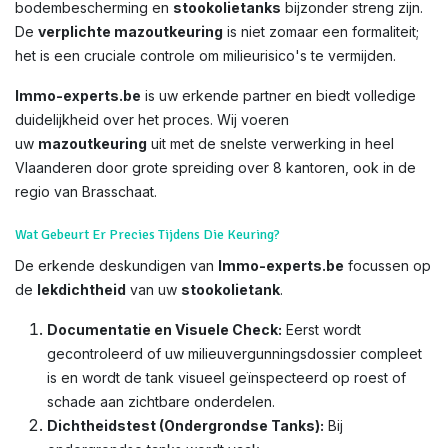
bodembescherming en
stookolietanks
bijzonder streng zijn.
De
verplichte mazoutkeuring
is niet zomaar een formaliteit;
het is een cruciale controle om milieurisico's te vermijden.
Immo-experts.be
is uw erkende partner en biedt volledige
duidelijkheid over het proces. Wij voeren
uw
mazoutkeuring
uit met de snelste verwerking in heel
Vlaanderen door grote spreiding over 8 kantoren, ook in de
regio van Brasschaat.
Wat Gebeurt Er Precies Tijdens Die Keuring?
De erkende deskundigen van
Immo-experts.be
focussen op
de
lekdichtheid
van uw
stookolietank
.
Documentatie en Visuele Check:
Eerst wordt
gecontroleerd of uw milieuvergunningsdossier compleet
is en wordt de tank visueel geïnspecteerd op roest of
schade aan zichtbare onderdelen.
Dichtheidstest (Ondergrondse Tanks):
Bij