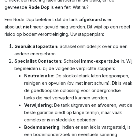
gevreesde
Rode Dop
is een feit. Wat nu?
Een Rode Dop betekent dat de tank
afgekeurd
is en
absoluut
niet
meer gevuld mag worden. Dit wijst op een reëel
risico op bodemverontreiniging. Uw stappenplan:
Gebruik Stopzetten:
Schakel onmiddellijk over op een
andere energiebron.
Specialist Contacten:
Schakel
Immo-experts.be
in. Wij
begeleiden u bij de volgende verplichte stappen:
Neutralisatie:
De stookolietank laten leegpompen,
reinigen en opvullen (bv. met inert schuim). Dit is vaak
de goedkoopste oplossing voor ondergrondse
tanks die niet verwijderd kunnen worden.
Verwijdering:
De tank uitgraven en afvoeren, wat de
beste garantie biedt op lange termijn, maar vaak
complexer is in stedelijke gebieden.
Bodemsanering:
Indien er een lek is vastgesteld, is
een bodemonderzoek en eventuele sanering