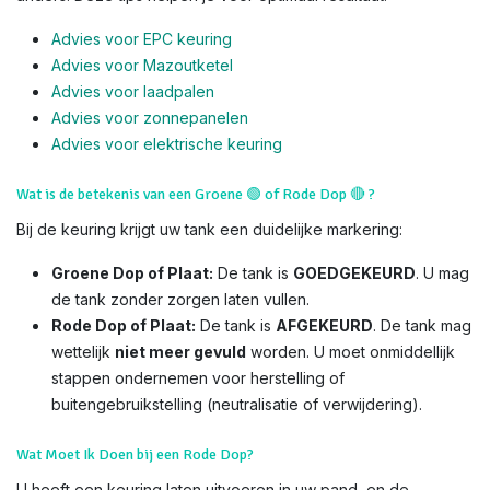
Advies voor EPC keuring
Advies voor Mazoutketel
Advies voor laadpalen
Advies voor zonnepanelen
Advies voor el
ektrische keuring
Wat is de betekenis van een Groene
🟢
of Rode Dop
🔴
?
Bij de keuring krijgt uw tank een duidelijke markering:
Groene Dop of Plaat:
De tank is
GOEDGEKEURD
. U mag
de tank zonder zorgen laten vullen.
Rode Dop of Plaat:
De tank is
AFGEKEURD
. De tank mag
wettelijk
niet meer gevuld
worden. U moet onmiddellijk
stappen ondernemen voor herstelling of
buitengebruikstelling (neutralisatie of verwijdering).
Wat Moet Ik Doen bij een Rode Dop?
U heeft een keuring laten uitvoeren in uw pand, en de