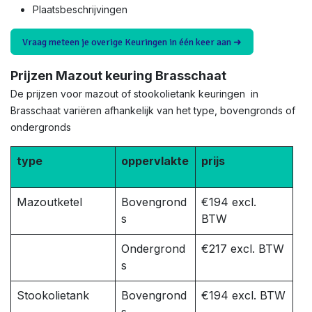
Plaatsbeschrijvingen
Vraag meteen je overige Keuringen in één keer aan ➜
Prijzen Mazout keuring Brasschaat
De prijzen voor mazout of stookolietank keuringen in
Brasschaat variëren afhankelijk van het type, bovengronds of
ondergronds
type
oppervlakte
prijs
Mazoutketel
Bovengrond
€194 excl.
s
BTW
Ondergrond
€217 excl. BTW
s
Stookolietank
Bovengrond
€194 excl. BTW