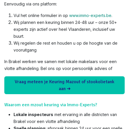
Eenvoudig via ons platform:
Vul het online formulier in op
www.immo-experts.be
.
Wij plannen een keuring binnen 24-48 uur – onze 50+
experts zijn actief over heel Vlaanderen, inclusief uw
buurt.
Wij regelen de rest en houden u op de hoogte van de
vooruitgang
In Brakel werken we samen met lokale makelaars voor een
vlotte afhandeling. Bel ons op voor persoonlijk advies of
Vraag meteen je Keuring Mazout of stookolietank
aan ➜
Waarom een mzout keuring via Immo-Experts?
Lokale inspecteurs
met ervaring in alle districten van
Brakel voor een vlotte afhandeling
Snelle planning:
afspraak binnen 24 uur voor een snelle