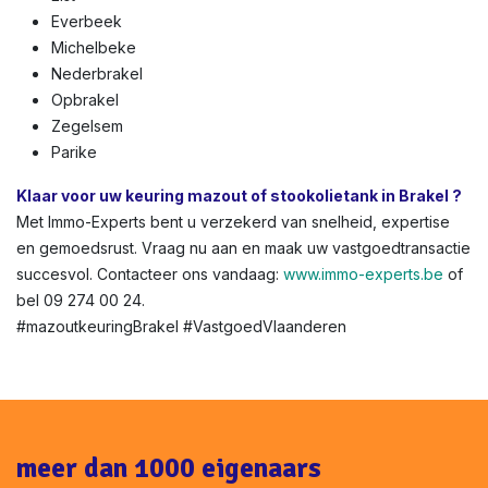
Everbeek
Michelbeke
Nederbrakel
Opbrakel
Zegelsem
Parike
Klaar voor uw keuring mazout of stookolietank in Brakel ?
Met Immo-Experts bent u verzekerd van snelheid, expertise
en gemoedsrust. Vraag nu aan en maak uw vastgoedtransactie
succesvol. Contacteer ons vandaag:
www.immo-experts.be
of
bel 09 274 00 24.
#mazoutkeuringBrakel #VastgoedVlaanderen
meer dan 1000 eigenaars