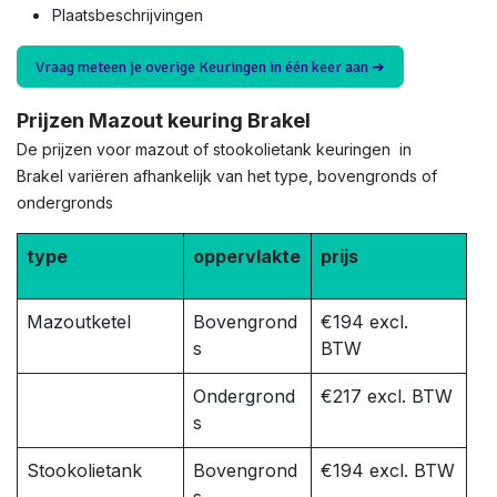
Plaatsbeschrijvingen
Vraag meteen je overige Keuringen in één keer aan ➜
Prijzen Mazout keuring Brakel
De prijzen voor mazout of stookolietank keuringen in
Brakel variëren afhankelijk van het type, bovengronds of
ondergronds
type
oppervlakte
prijs
Mazoutketel
Bovengrond
€194 excl.
s
BTW
Ondergrond
€217 excl. BTW
s
Stookolietank
Bovengrond
€194 excl. BTW