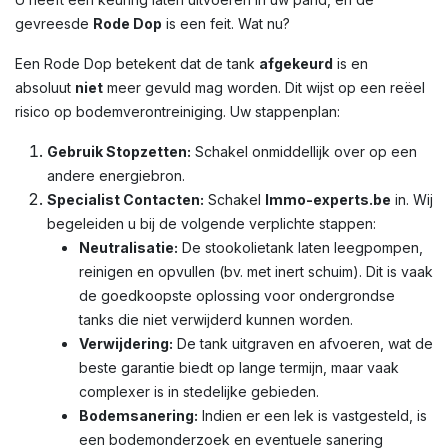
gevreesde
Rode Dop
is een feit. Wat nu?
Een Rode Dop betekent dat de tank
afgekeurd
is en
absoluut
niet
meer gevuld mag worden. Dit wijst op een reëel
risico op bodemverontreiniging. Uw stappenplan:
Gebruik Stopzetten:
Schakel onmiddellijk over op een
andere energiebron.
Specialist Contacten:
Schakel
Immo-experts.be
in. Wij
begeleiden u bij de volgende verplichte stappen:
Neutralisatie:
De stookolietank laten leegpompen,
reinigen en opvullen (bv. met inert schuim). Dit is vaak
de goedkoopste oplossing voor ondergrondse
tanks die niet verwijderd kunnen worden.
Verwijdering:
De tank uitgraven en afvoeren, wat de
beste garantie biedt op lange termijn, maar vaak
complexer is in stedelijke gebieden.
Bodemsanering:
Indien er een lek is vastgesteld, is
een bodemonderzoek en eventuele sanering