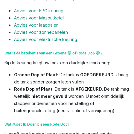
Advies voor EPC keuring
Advies voor Mazoutketel
Advies voor laadpalen
Advies voor zonnepanelen
Advies voor el
ektrische keuring
Wat is de betekenis van een Groene
🟢
of Rode Dop
🔴
?
Bij de keuring krijgt uw tank een duidelijke markering:
Groene Dop of Plaat:
De tank is
GOEDGEKEURD
. U mag
de tank zonder zorgen laten vullen.
Rode Dop of Plaat:
De tank is
AFGEKEURD
. De tank mag
wettelijk
niet meer gevuld
worden. U moet onmiddellijk
stappen ondernemen voor herstelling of
buitengebruikstelling (neutralisatie of verwijdering).
Wat Moet Ik Doen bij een Rode Dop?
U heeft een keuring laten uitvoeren in uw pand, en de