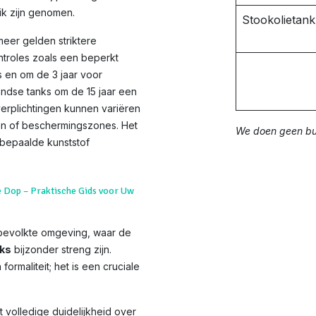
ik zijn genomen.
Stookolietan
meer gelden striktere
ntroles zoals een beperkt
 en om de 3 jaar voor
dse tanks om de 15 jaar een
rplichtingen kunnen variëren
den of beschermingszones. Het
We doen geen bui
 bepaalde kunststof
e Dop – Praktische Gids voor Uw
bevolkte omgeving, waar de
nks
bijzonder streng zijn.
formaliteit; het is een cruciale
 volledige duidelijkheid over