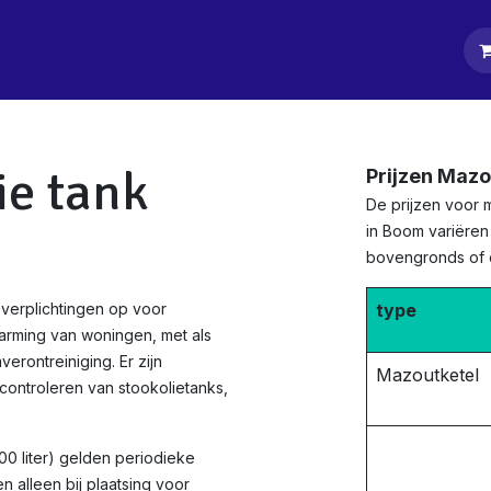
tpagina
Diensten
Klanten
Keurders
Blog
Contact
ie tank
Prijzen Maz
De prijzen voor 
in Boom variëren 
bovengronds of
verplichtingen op voor
type
arming van woningen, met als
rontreiniging. Er zijn
Mazoutketel
ontroleren van stookolietanks,
0 liter) gelden periodieke
 alleen bij plaatsing voor