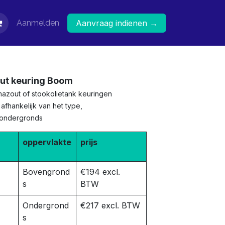
Aanmelden
Aanvraag indienen →
out keuring Boom
mazout of stookolietank keuringen
afhankelijk van het type,
 ondergronds
oppervlakte
prijs
Bovengrond
€194 excl.
s
BTW
Ondergrond
€217 excl. BTW
s