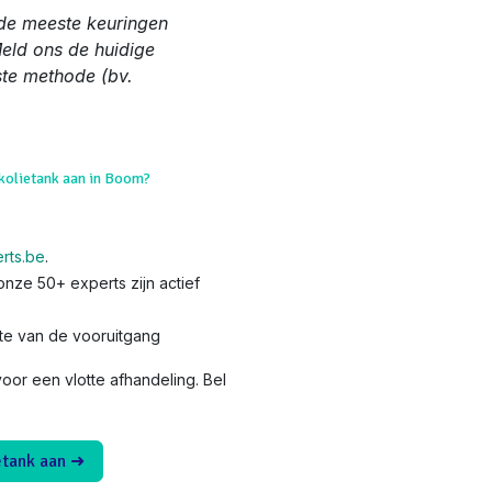
de meeste keuringen
Meld ons de huidige
ste methode (bv.
okolietank aan in Boom?
rts.be
.
nze 50+ experts zijn actief
te van de vooruitgang
or een vlotte afhandeling. Bel
etank aan ➜