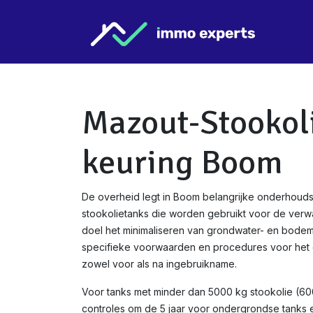
Overslaan naar inhoud
Star
Mazout-Stookol
keuring Boom
De overheid legt in Boom belangrijke onderhouds
stookolietanks die worden gebruikt voor de verw
doel het minimaliseren van grondwater- en bodemve
specifieke voorwaarden en procedures voor het c
zowel voor als na ingebruikname.
Voor tanks met minder dan 5000 kg stookolie (600
controles om de 5 jaar voor ondergrondse tanks en