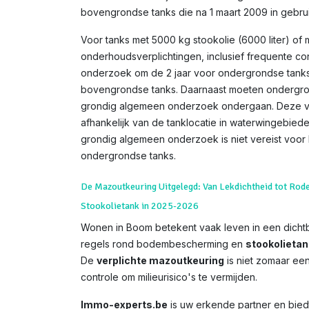
bovengrondse tanks die na 1 maart 2009 in gebru
Voor tanks met 5000 kg stookolie (6000 liter) of 
onderhoudsverplichtingen, inclusief frequente co
onderzoek om de 2 jaar voor ondergrondse tanks
bovengrondse tanks. Daarnaast moeten ondergron
grondig algemeen onderzoek ondergaan. Deze ve
afhankelijk van de tanklocatie in waterwingebie
grondig algemeen onderzoek is niet vereist voor
ondergrondse tanks.
De Mazoutkeuring Uitgelegd: Van Lekdichtheid tot Rod
Stookolietank in 2025-2026
Wonen in Boom betekent vaak leven in een dicht
regels rond bodembescherming en
stookolieta
De
verplichte mazoutkeuring
is niet zomaar een 
controle om milieurisico's te vermijden.
Immo-experts.be
is uw erkende partner en biedt