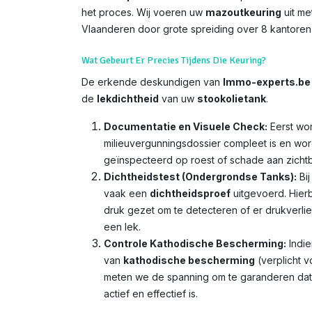
het proces. Wij voeren uw
mazoutkeuring
uit me
Vlaanderen door grote spreiding over 8 kantoren
Wat Gebeurt Er Precies Tijdens Die Keuring?
De erkende deskundigen van
Immo-experts.be
de
lekdichtheid
van uw
stookolietank
.
Documentatie en Visuele Check:
Eerst wor
milieuvergunningsdossier compleet is en wor
geïnspecteerd op roest of schade aan zicht
Dichtheidstest (Ondergrondse Tanks):
Bij
vaak een
dichtheidsproef
uitgevoerd. Hierb
druk gezet om te detecteren of er drukverlies
een lek.
Controle Kathodische Bescherming:
Indie
van
kathodische bescherming
(verplicht v
meten we de spanning om te garanderen da
actief en effectief is.