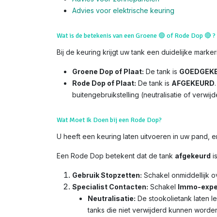
Advies voor el
ektrische keuring
Wat is de betekenis van een Groene
🟢
of Rode Dop
🔴
?
Bij de keuring krijgt uw tank een duidelijke marker
Groene Dop of Plaat:
De tank is
GOEDGEK
Rode Dop of Plaat:
De tank is
AFGEKEURD
buitengebruikstelling (neutralisatie of verwijd
Wat Moet Ik Doen bij een Rode Dop?
U heeft een keuring laten uitvoeren in uw pand,
Een Rode Dop betekent dat de tank
afgekeurd
i
Gebruik Stopzetten:
Schakel onmiddellijk 
Specialist Contacten:
Schakel
Immo-expe
Neutralisatie:
De stookolietank laten l
tanks die niet verwijderd kunnen worde