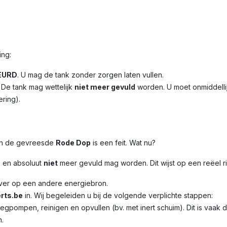
ing:
EURD
. U mag de tank zonder zorgen laten vullen.
. De tank mag wettelijk
niet meer gevuld
worden. U moet onmiddelli
ering).
 en de gevreesde
Rode Dop
is een feit. Wat nu?
s en absoluut
niet
meer gevuld mag worden. Dit wijst op een reëel r
over op een andere energiebron.
rts.be
in. Wij begeleiden u bij de volgende verplichte stappen:
eegpompen, reinigen en opvullen (bv. met inert schuim). Dit is va
n.