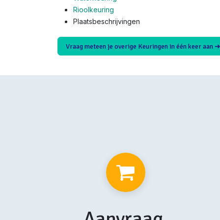
Rioolkeuring
Plaatsbeschrijvingen
Vraag meteen je overige Keuringen in één keer aan 
Aanvraag