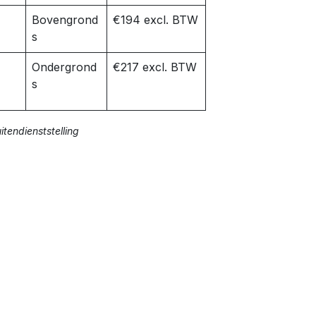
k
Bovengrond
€194 excl. BTW
s
Ondergrond
€217 excl. BTW
s
tendienststelling