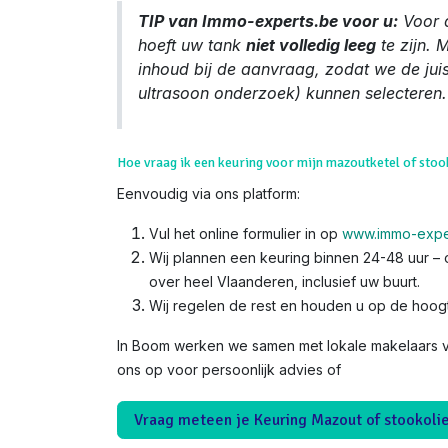
TIP van Immo-experts.be voor u:
Voor 
hoeft uw tank
niet volledig leeg
te zijn. 
inhoud bij de aanvraag, zodat we de jui
ultrasoon onderzoek) kunnen selecteren.
Hoe vraag ik een keuring voor mijn mazoutketel of sto
Eenvoudig via ons platform:
Vul het online formulier in op
www.immo-expe
Wij plannen een keuring binnen 24-48 uur – o
over heel Vlaanderen, inclusief uw buurt.
Wij regelen de rest en houden u op de hoog
In Boom werken we samen met lokale makelaars vo
ons op voor persoonlijk advies of
Vraag meteen je Keuring Mazout of stookoli