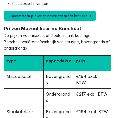
Plaatsbeschrijvingen
Vraag meteen je overige Keuringen in één keer aan ➜
Prijzen Mazout keuring Boechout
De prijzen voor mazout of stookolietank keuringen in
Boechout variëren afhankelijk van het type, bovengronds of
ondergronds
type
oppervlakte
prijs
Mazoutketel
Bovengrond
€194 excl.
s
BTW
Ondergrond
€217 excl. BTW
s
Stookolietank
Bovengrond
€194 excl. BTW