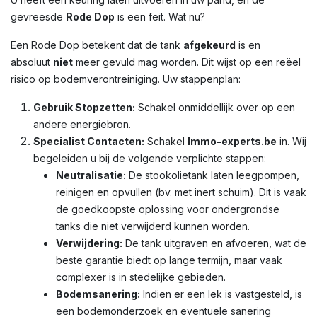
gevreesde
Rode Dop
is een feit. Wat nu?
Een Rode Dop betekent dat de tank
afgekeurd
is en
absoluut
niet
meer gevuld mag worden. Dit wijst op een reëel
risico op bodemverontreiniging. Uw stappenplan:
Gebruik Stopzetten:
Schakel onmiddellijk over op een
andere energiebron.
Specialist Contacten:
Schakel
Immo-experts.be
in. Wij
begeleiden u bij de volgende verplichte stappen:
Neutralisatie:
De stookolietank laten leegpompen,
reinigen en opvullen (bv. met inert schuim). Dit is vaak
de goedkoopste oplossing voor ondergrondse
tanks die niet verwijderd kunnen worden.
Verwijdering:
De tank uitgraven en afvoeren, wat de
beste garantie biedt op lange termijn, maar vaak
complexer is in stedelijke gebieden.
Bodemsanering:
Indien er een lek is vastgesteld, is
een bodemonderzoek en eventuele sanering