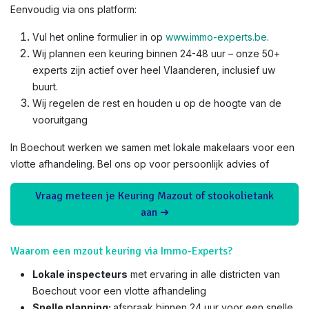
Eenvoudig via ons platform:
Vul het online formulier in op
www.immo-experts.be
.
Wij plannen een keuring binnen 24-48 uur – onze 50+
experts zijn actief over heel Vlaanderen, inclusief uw
buurt.
Wij regelen de rest en houden u op de hoogte van de
vooruitgang
In Boechout werken we samen met lokale makelaars voor een
vlotte afhandeling. Bel ons op voor persoonlijk advies of
Vraag meteen je Keuring Mazout of stookolietank
aan ➜
Waarom een mzout keuring via Immo-Experts?
Lokale inspecteurs
met ervaring in alle districten van
Boechout voor een vlotte afhandeling
Snelle planning:
afspraak binnen 24 uur voor een snelle