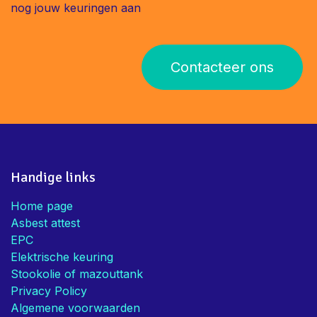
nog jouw keuringen aan
Contacteer ons
Handige links
Home page
Asbest attest
EPC
Elektrische keuring
Stookolie of mazouttank
Privacy Policy
Algemene voorwaarden