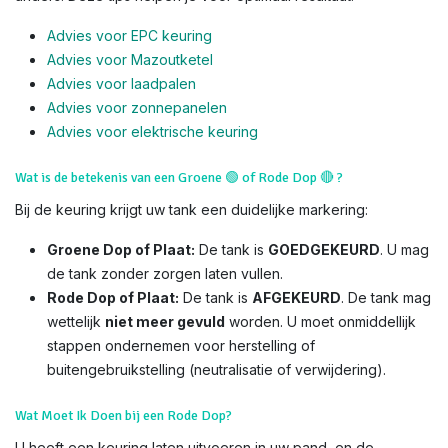
Advies voor EPC keuring
Advies voor Mazoutketel
Advies voor laadpalen
Advies voor zonnepanelen
Advies voor el
ektrische keuring
Wat is de betekenis van een Groene
🟢
of Rode Dop
🔴
?
Bij de keuring krijgt uw tank een duidelijke markering:
Groene Dop of Plaat:
De tank is
GOEDGEKEURD
. U mag
de tank zonder zorgen laten vullen.
Rode Dop of Plaat:
De tank is
AFGEKEURD
. De tank mag
wettelijk
niet meer gevuld
worden. U moet onmiddellijk
stappen ondernemen voor herstelling of
buitengebruikstelling (neutralisatie of verwijdering).
Wat Moet Ik Doen bij een Rode Dop?
U heeft een keuring laten uitvoeren in uw pand, en de