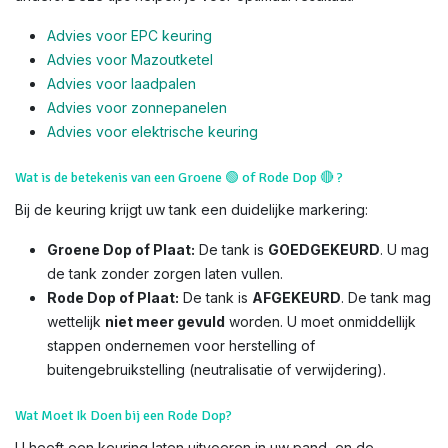
Advies voor EPC keuring
Advies voor Mazoutketel
Advies voor laadpalen
Advies voor zonnepanelen
Advies voor el
ektrische keuring
Wat is de betekenis van een Groene
🟢
of Rode Dop
🔴
?
Bij de keuring krijgt uw tank een duidelijke markering:
Groene Dop of Plaat:
De tank is
GOEDGEKEURD
. U mag
de tank zonder zorgen laten vullen.
Rode Dop of Plaat:
De tank is
AFGEKEURD
. De tank mag
wettelijk
niet meer gevuld
worden. U moet onmiddellijk
stappen ondernemen voor herstelling of
buitengebruikstelling (neutralisatie of verwijdering).
Wat Moet Ik Doen bij een Rode Dop?
U heeft een keuring laten uitvoeren in uw pand, en de