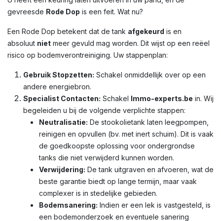
gevreesde
Rode Dop
is een feit. Wat nu?
Een Rode Dop betekent dat de tank
afgekeurd
is en
absoluut
niet
meer gevuld mag worden. Dit wijst op een reëel
risico op bodemverontreiniging. Uw stappenplan:
Gebruik Stopzetten:
Schakel onmiddellijk over op een
andere energiebron.
Specialist Contacten:
Schakel
Immo-experts.be
in. Wij
begeleiden u bij de volgende verplichte stappen:
Neutralisatie:
De stookolietank laten leegpompen,
reinigen en opvullen (bv. met inert schuim). Dit is vaak
de goedkoopste oplossing voor ondergrondse
tanks die niet verwijderd kunnen worden.
Verwijdering:
De tank uitgraven en afvoeren, wat de
beste garantie biedt op lange termijn, maar vaak
complexer is in stedelijke gebieden.
Bodemsanering:
Indien er een lek is vastgesteld, is
een bodemonderzoek en eventuele sanering