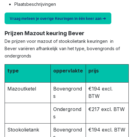
Plaatsbeschrijvingen
Vraag meteen je overige Keuringen in één keer aan ➜
Prijzen Mazout keuring Bever
De prijzen voor mazout of stookolietank keuringen in
Bever variëren afhankelijk van het type, bovengronds of
ondergronds
type
oppervlakte
prijs
Mazoutketel
Bovengrond
€194 excl.
s
BTW
Ondergrond
€217 excl. BTW
s
Stookolietank
Bovengrond
€194 excl. BTW