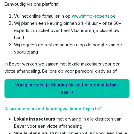
Eenvoudig via ons platform:
Vul het online formulier in op
www.immo-experts.be
.
Wij plannen een keuring binnen 24-48 uur – onze 50+
experts zijn actief over heel Vlaanderen, inclusief uw
buurt.
Wij regelen de rest en houden u op de hoogte van de
vooruitgang
In Bever werken we samen met lokale makelaars voor een
vlotte afhandeling. Bel ons op voor persoonlijk advies of
Vraag meteen je Keuring Mazout of stookolietank
aan ➜
Waarom een mzout keuring via Immo-Experts?
Lokale inspecteurs
met ervaring in alle districten van
Bever voor een vlotte afhandeling
Snelle planning:
afspraak binnen 24 uur voor een snelle