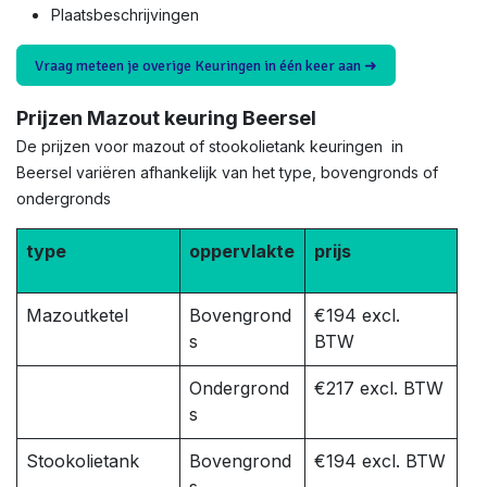
Plaatsbeschrijvingen
Vraag meteen je overige Keuringen in één keer aan ➜
Prijzen Mazout keuring Beersel
De prijzen voor mazout of stookolietank keuringen in
Beersel variëren afhankelijk van het type, bovengronds of
ondergronds
type
oppervlakte
prijs
Mazoutketel
Bovengrond
€194 excl.
s
BTW
Ondergrond
€217 excl. BTW
s
Stookolietank
Bovengrond
€194 excl. BTW