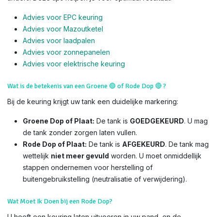
Advies voor EPC keuring
Advies voor Mazoutketel
Advies voor laadpalen
Advies voor zonnepanelen
Advies voor el
ektrische keuring
Wat is de betekenis van een Groene
🟢
of Rode Dop
🔴
?
Bij de keuring krijgt uw tank een duidelijke markering:
Groene Dop of Plaat:
De tank is
GOEDGEKEURD
. U mag
de tank zonder zorgen laten vullen.
Rode Dop of Plaat:
De tank is
AFGEKEURD
. De tank mag
wettelijk
niet meer gevuld
worden. U moet onmiddellijk
stappen ondernemen voor herstelling of
buitengebruikstelling (neutralisatie of verwijdering).
Wat Moet Ik Doen bij een Rode Dop?
U heeft een keuring laten uitvoeren in uw pand, en de