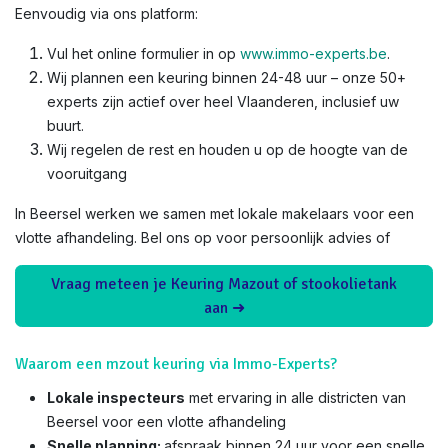
Eenvoudig via ons platform:
Vul het online formulier in op
www.immo-experts.be
.
Wij plannen een keuring binnen 24-48 uur – onze 50+
experts zijn actief over heel Vlaanderen, inclusief uw
buurt.
Wij regelen de rest en houden u op de hoogte van de
vooruitgang
In Beersel werken we samen met lokale makelaars voor een
vlotte afhandeling. Bel ons op voor persoonlijk advies of
Vraag meteen je Keuring Mazout of stookolietank
aan ➜
Waarom een mzout keuring via Immo-Experts?
Lokale inspecteurs
met ervaring in alle districten van
Beersel voor een vlotte afhandeling
Snelle planning:
afspraak binnen 24 uur voor een snelle