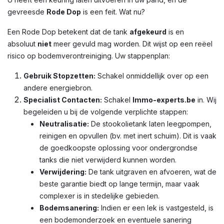
gevreesde
Rode Dop
is een feit. Wat nu?
Een Rode Dop betekent dat de tank
afgekeurd
is en
absoluut
niet
meer gevuld mag worden. Dit wijst op een reëel
risico op bodemverontreiniging. Uw stappenplan:
Gebruik Stopzetten:
Schakel onmiddellijk over op een
andere energiebron.
Specialist Contacten:
Schakel
Immo-experts.be
in. Wij
begeleiden u bij de volgende verplichte stappen:
Neutralisatie:
De stookolietank laten leegpompen,
reinigen en opvullen (bv. met inert schuim). Dit is vaak
de goedkoopste oplossing voor ondergrondse
tanks die niet verwijderd kunnen worden.
Verwijdering:
De tank uitgraven en afvoeren, wat de
beste garantie biedt op lange termijn, maar vaak
complexer is in stedelijke gebieden.
Bodemsanering:
Indien er een lek is vastgesteld, is
een bodemonderzoek en eventuele sanering