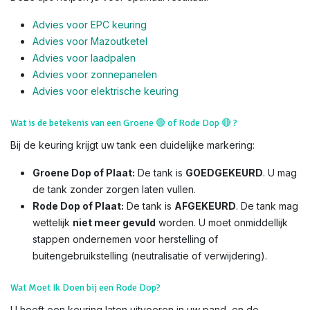
Advies voor EPC keuring
Advies voor Mazoutketel
Advies voor laadpalen
Advies voor zonnepanelen
Advies voor el
ektrische keuring
Wat is de betekenis van een Groene
🟢
of Rode Dop
🔴
?
Bij de keuring krijgt uw tank een duidelijke markering:
Groene Dop of Plaat:
De tank is
GOEDGEKEURD
. U mag
de tank zonder zorgen laten vullen.
Rode Dop of Plaat:
De tank is
AFGEKEURD
. De tank mag
wettelijk
niet meer gevuld
worden. U moet onmiddellijk
stappen ondernemen voor herstelling of
buitengebruikstelling (neutralisatie of verwijdering).
Wat Moet Ik Doen bij een Rode Dop?
U heeft een keuring laten uitvoeren in uw pand, en de