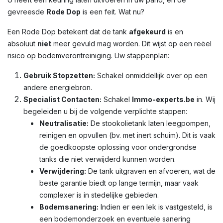
gevreesde
Rode Dop
is een feit. Wat nu?
Een Rode Dop betekent dat de tank
afgekeurd
is en
absoluut
niet
meer gevuld mag worden. Dit wijst op een reëel
risico op bodemverontreiniging. Uw stappenplan:
Gebruik Stopzetten:
Schakel onmiddellijk over op een
andere energiebron.
Specialist Contacten:
Schakel
Immo-experts.be
in. Wij
begeleiden u bij de volgende verplichte stappen:
Neutralisatie:
De stookolietank laten leegpompen,
reinigen en opvullen (bv. met inert schuim). Dit is vaak
de goedkoopste oplossing voor ondergrondse
tanks die niet verwijderd kunnen worden.
Verwijdering:
De tank uitgraven en afvoeren, wat de
beste garantie biedt op lange termijn, maar vaak
complexer is in stedelijke gebieden.
Bodemsanering:
Indien er een lek is vastgesteld, is
een bodemonderzoek en eventuele sanering