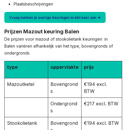
Plaatsbeschrijvingen
Vraag meteen je overige Keuringen in één keer aan ➜
Prijzen Mazout keuring Balen
De prijzen voor mazout of stookolietank keuringen in
Balen variëren afhankelijk van het type, bovengronds of
ondergronds
type
oppervlakte
prijs
Mazoutketel
Bovengrond
€194 excl.
s
BTW
Ondergrond
€217 excl. BTW
s
Stookolietank
Bovengrond
€194 excl. BTW