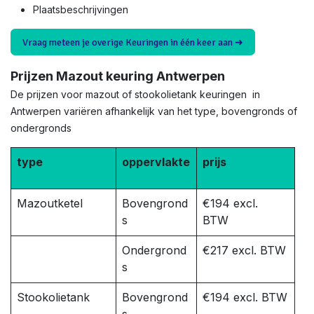
Plaatsbeschrijvingen
Vraag meteen je overige Keuringen in één keer aan ➜
Prijzen Mazout keuring Antwerpen
De prijzen voor mazout of stookolietank keuringen in
Antwerpen variëren afhankelijk van het type, bovengronds of
ondergronds
type
oppervlakte
prijs
Mazoutketel
Bovengrond
€194 excl.
s
BTW
Ondergrond
€217 excl. BTW
s
Stookolietank
Bovengrond
€194 excl. BTW