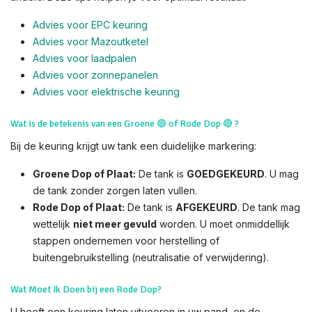
Advies voor EPC keuring
Advies voor Mazoutketel
Advies voor laadpalen
Advies voor zonnepanelen
Advies voor el
ektrische keuring
Wat is de betekenis van een Groene
🟢
of Rode Dop
🔴
?
Bij de keuring krijgt uw tank een duidelijke markering:
Groene Dop of Plaat:
De tank is
GOEDGEKEURD
. U mag
de tank zonder zorgen laten vullen.
Rode Dop of Plaat:
De tank is
AFGEKEURD
. De tank mag
wettelijk
niet meer gevuld
worden. U moet onmiddellijk
stappen ondernemen voor herstelling of
buitengebruikstelling (neutralisatie of verwijdering).
Wat Moet Ik Doen bij een Rode Dop?
U heeft een keuring laten uitvoeren in uw pand, en de