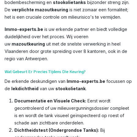
bodembescherming en
stookolietanks
bijzonder streng zijn.
De
verplichte mazoutkeuring
is niet zomaar een formaliteit;
het is een cruciale controle om milieurisico's te vermijden.
Immo-experts.be
is uw erkende partner en biedt volledige
duidelijkheid over het proces. Wij voeren
uw
mazoutkeuring
uit met de snelste verwerking in heel
Vlaanderen door grote spreiding over 8 kantoren, ook in de
regio van Antwerpen.
Wat Gebeurt Er Precies Tijdens Die Keuring?
De erkende deskundigen van
Immo-experts.be
focussen op
de
lekdichtheid
van uw
stookolietank
.
Documentatie en Visuele Check:
Eerst wordt
gecontroleerd of uw milieuvergunningsdossier compleet
is en wordt de tank visueel geïnspecteerd op roest of
schade aan zichtbare onderdelen.
Dichtheidstest (Ondergrondse Tanks):
Bij