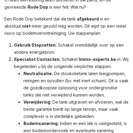
gevreesde
Rode Dop
is een feit. Wat nu?
Een Rode Dop betekent dat de tank
afgekeurd
is en
absoluut
niet
meer gevuld mag worden. Dit wijst op een reëel
risico op bodemverontreiniging. Uw stappenplan:
Gebruik Stopzetten:
Schakel onmiddellijk over op een
andere energiebron.
Specialist Contacten:
Schakel
Immo-experts.be
in. Wij
begeleiden u bij de volgende verplichte stappen:
Neutralisatie:
De stookolietank laten leegpompen,
reinigen en opvullen (bv. met inert schuim). Dit is vaak
de goedkoopste oplossing voor ondergrondse
tanks die niet verwijderd kunnen worden.
Verwijdering:
De tank uitgraven en afvoeren, wat de
beste garantie biedt op lange termijn, maar vaak
complexer is in stedelijke gebieden.
Bodemsanering:
Indien er een lek is vastgesteld, is
een bodemonderzoek en eventuele sanering