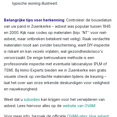
met asbestlijm), gevelbekleding, schoorsteenpijpen,
bloembakken, of afdichtingskit rond ramen. In
Zuienkerke en andere Vlaamse steden zien we dit vaak in
oudere rijwoningen of appartementen. Kleuren variëren:
lichtgrijs tot donkergrijs, witachtig, of groenachtig bij
vloerbedekkingen. Voor een volledig overzicht,
raadpleeg de OVAM-infographic die asbestlocaties in een
typische woning illustreert.
Belangrijke tips voor herkenning
: Controleer de bouwdatum
van uw pand in Zuienkerke – asbest was populair tussen 1945
en 2000. Kijk naar codes op materialen (bijv. 'NT' voor niet-
asbest, maar ontbreken betekent niet veilig). Raak verdachte
materialen nooit aan zonder bescherming, want DIY-inspectie
is riskant en kan vezels vrijlaten, wat gezondheidsrisico's
veroorzaakt. De enige betrouwbare methode is een
professionele inspectie met eventuele laboanalyse (PLM of
TEM). Bij Immo-Experts bieden we in Zuienkerke een gratis