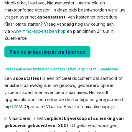
Meetkerke, Houtave, Nieuwmunster – met snelle en
marktconforme attesten. In deze gids beantwoorden we al uw
vragen over het
asbestattest
, van kosten tot procedure.
Klaar om te starten? Vraag vandaag nog uw keuring aan
via
www.immo-experts.be/shop
en plan binnen 24 uur in
Zuienkerke.
Plan nu je keuring in via telefoon
Wat is een asbestattest en wanneer is het verplicht in Vlaanderen?
Een
asbestattest
is een officieel document dat aantoont of
er asbest aanwezig is in uw gebouw, gebaseerd op een
visuele inspectie en eventuele staalnames. Het wordt
opgemaakt door een erkende deskundige en geregistreerd
bij
OVAM
(Openbare Vlaamse Afvalstoffenmaatschappij).
In Vlaanderen is het
verplicht bij verkoop of schenking van
gebouwen gebouwd voor 2001
. Dit geldt voor woningen,