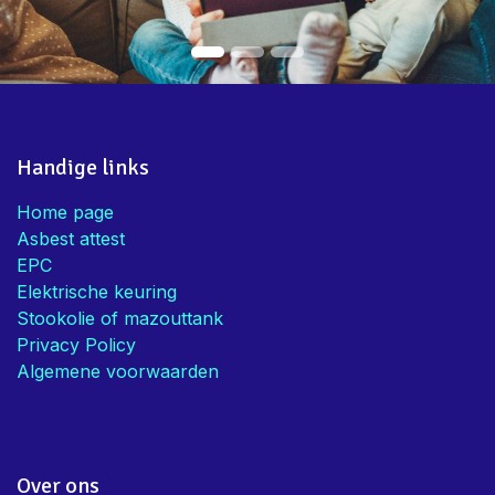
EPC en Elektriciteit aanbieden!
Bedankt voor de snelle service en
advies
Mieke V.
• Eigenaar
Handige links
Home page
Asbest attest
EPC
Elektrische keuring
Stookolie of mazouttank