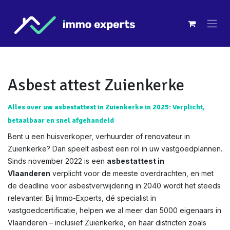
Overslaan naar inhoud
Asbest attest Zuienkerke
Alles over uw asbestattest in Zuienkerke in 2025: Verplicht,
betaalbaar en snel afgehandeld
Bent u een huisverkoper, verhuurder of renovateur in
Zuienkerke? Dan speelt asbest een rol in uw vastgoedplannen.
Sinds november 2022 is een
asbestattest in
Vlaanderen
verplicht voor de meeste overdrachten, en met
de deadline voor asbestverwijdering in 2040 wordt het steeds
relevanter. Bij Immo-Experts, dé specialist in
vastgoedcertificatie, helpen we al meer dan 5000 eigenaars in
Vlaanderen – inclusief Zuienkerke, en haar districten zoals