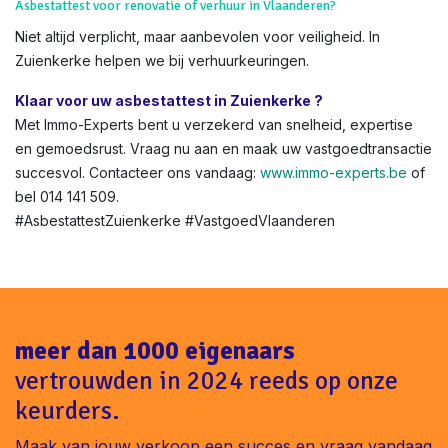
integratie.
Boete bij geen asbestattest bij verkoop in Zuienkerke ?
Tot €1.600 boete + geschillen met kopers. Vermijd dit met
onze snelle service.
Asbestattest voor renovatie of verhuur in Vlaanderen?
Niet altijd verplicht, maar aanbevolen voor veiligheid. In
Zuienkerke helpen we bij verhuurkeuringen.
Klaar voor uw asbestattest in Zuienkerke ?
Met Immo-Experts bent u verzekerd van snelheid, expertise
en gemoedsrust. Vraag nu aan en maak uw vastgoedtransactie
succesvol. Contacteer ons vandaag:
www.immo-experts.be
of
bel 014 141 509.
#AsbestattestZuienkerke #VastgoedVlaanderen