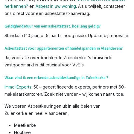
visuele check op verdachte materialen tijdens de keuring –
laat het over aan onze erkende deskundigen voor veiligheid
en nauwkeurigheid.
Weet dat u
subsidies
kan krijgen voor het verwijderen van
asbest. Lees hiervoor alles op de
website van OVAM
Voor meer info, bezoek de officiële
OVAM-sites
:
Hoe asbest
herkennen?
en
Asbest in uw woning
. Als u twijfelt, contacteer
ons direct voor een asbestattest-aanvraag.
Geldigheidsduur van een asbestattest: hoe lang geldig?
Standaard 10 jaar, of 5 jaar bij hoog risico. Update bij renovatie.
Asbestattest voor appartementen of handelspanden in Vlaanderen?
Ja, voor alle overdrachten. In Zuienkerke 's bruisende
vastgoedmarkt is dit cruciaal voor VvE's.
Waar vind ik een erkende asbestdeskundige in Zuienkerke ?