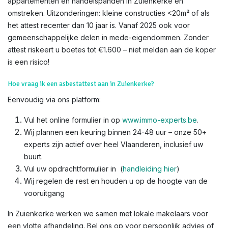
appartementen en handelspanden in Zuienkerke en
omstreken. Uitzonderingen: kleine constructies <20m² of als
het attest recenter dan 10 jaar is. Vanaf 2025 ook voor
gemeenschappelijke delen in mede-eigendommen. Zonder
attest riskeert u boetes tot €1.600 – niet melden aan de koper
is een risico!​
Hoe vraag ik een asbestattest aan in Zuienkerke?
Eenvoudig via ons platform:
Vul het online formulier in op
www.immo-experts.be
.
Wij plannen een keuring binnen 24-48 uur – onze 50+
experts zijn actief over heel Vlaanderen, inclusief uw
buurt.
Vul uw opdrachtformulier in (
handleiding hier
)
Wij regelen de rest en houden u op de hoogte van de
vooruitgang
In Zuienkerke werken we samen met lokale makelaars voor
een vlotte afhandeling. Bel ons op voor persoonlijk advies of