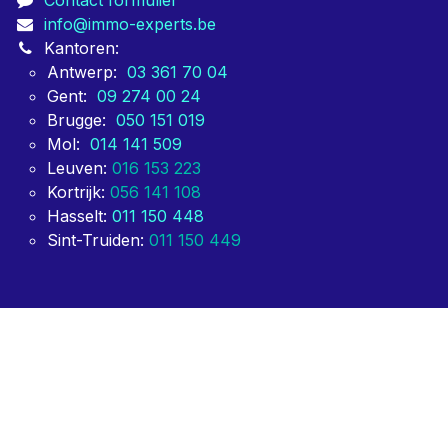
vastgoedgroeperingen zoals BEVAKS. Partijen die voor
ons kiezen, doen dit vooral voor onze snelheid van
oplevering.
Contacteer ons
Contact formulier
info@immo-experts.be
Kantoren:
Antwerp:
03 361 70 04
Gent:
09 274 00 24
Brugge:
050 151 019
Mol:
014 141 509
Leuven:
016 153 223
Kortrijk:
056 141 108
Hasselt:
011 150 448
Sint-Truiden:
011 150 449