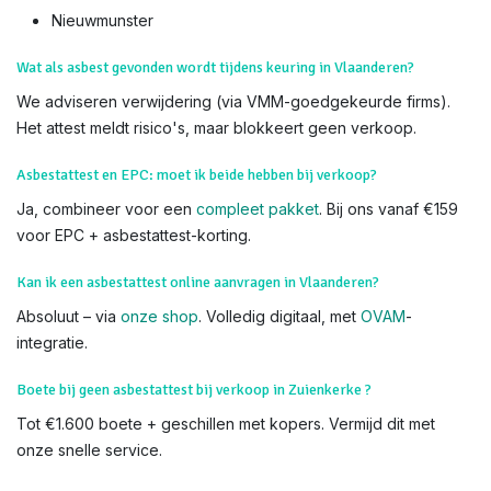
Immo-Experts
: 50+ gecertificeerde experts, partners met 60+
makelaarskantoren. Zoek niet verder – wij komen naar u toe.
We voeren Asbestkeuringen uit in alle delen van
Zuienkerke en heel Vlaanderen,
Meetkerke
Houtave
Nieuwmunster
Wat als asbest gevonden wordt tijdens keuring in Vlaanderen?
We adviseren verwijdering (via VMM-goedgekeurde firms).
Het attest meldt risico's, maar blokkeert geen verkoop.
Asbestattest en EPC: moet ik beide hebben bij verkoop?
Ja, combineer voor een
compleet pakket
. Bij ons vanaf €159
voor EPC + asbestattest-korting.
Kan ik een asbestattest online aanvragen in Vlaanderen?
Absoluut – via
onze shop
. Volledig digitaal, met
OVAM
-