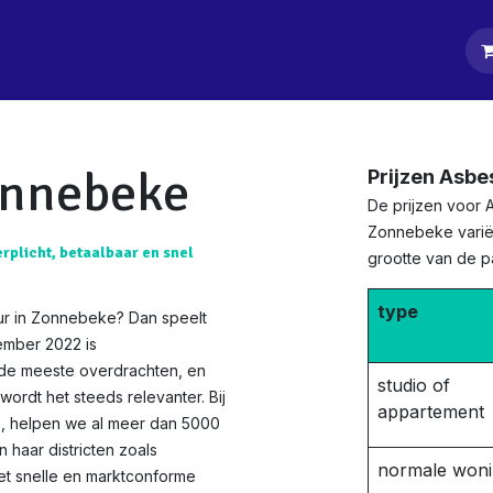
tpagina
Diensten
Klanten
Keurders
Blog
Contact
onnebeke
Prijzen Asbe
De prijzen voor 
Zonnebeke variër
erplicht, betaalbaar en snel
grootte van de 
type
ur in Zonnebeke? Dan speelt
ember 2022 is
 de meeste overdrachten, en
studio of
ordt het steeds relevanter. Bij
appartement
ie, helpen we al meer dan 5000
 haar districten zoals
normale won
et snelle en marktconforme