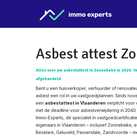
Overslaan naar inhoud
Star
Asbest attest Z
Alles over uw asbestattest in Zonnebeke in 2025: V
afgehandeld
Bent u een huisverkoper, verhuurder of renovate
asbest een rol in uw vastgoedplannen. Sinds nov
een
asbestattest in Vlaanderen
verplicht voor
met de deadline voor asbestverwijdering in 2040 w
Immo-Experts, dé specialist in vastgoedcertificat
eigenaars in Vlaanderen – inclusief Zonnebeke, en
Beselare, Geluveld, Passendale, Zandvoorde – m