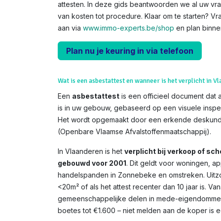
attesten. In deze gids beantwoorden we al uw vr
van kosten tot procedure. Klaar om te starten? 
aan via
www.immo-experts.be/shop
en plan binne
Plan nu je keuring in via telefoon
Wat is een asbestattest en wanneer is het verplicht in V
Een
asbestattest
is een officieel document dat 
is in uw gebouw, gebaseerd op een visuele inspe
Het wordt opgemaakt door een erkende deskundi
(Openbare Vlaamse Afvalstoffenmaatschappij).
In Vlaanderen is het
verplicht bij verkoop of s
gebouwd voor 2001
. Dit geldt voor woningen, 
handelspanden in Zonnebeke en omstreken. Uitzon
<20m² of als het attest recenter dan 10 jaar is. V
gemeenschappelijke delen in mede-eigendommen. 
boetes tot €1.600 – niet melden aan de koper is een