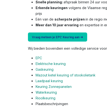
Snelle planning:
afspraak binnen 24 uur voo
Erkende keuringen
volgens de Vlaamse reg
prijs
Eén van de
scherpste prijzen
in de regio 
Meer dan 10 jaar ervaring
en expertise in e
Vraag meteen je EPC Keuring aan ➜
Wij bieden bovendien een volledige service voor 
EPC
Elektrische keuring
Gaskeuring
Mazout ketel keuring of stookolietank
Laadpaal keuring
Keuring Zonnepanelen
Waterkeuring
Rioolkeuring
Plaatsbeschrijvingen