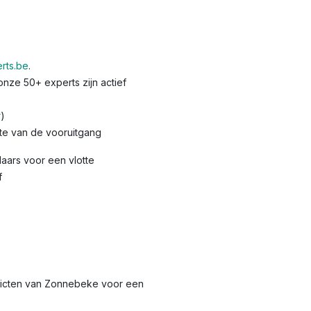
rts.be
.
nze 50+ experts zijn actief
r
)
te van de vooruitgang
ars voor een vlotte
f
stricten van Zonnebeke voor een