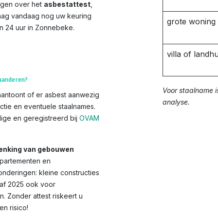
agen over het
asbestattest
,
Vraag vandaag nog uw keuring
grote woning
n 24 uur in Zonnebeke.
villa of landhu
laanderen?
Voor staalname i
aantoont of er asbest aanwezig
analyse.
ctie en eventuele staalnames.
ge en geregistreerd bij
OVAM
chenking van gebouwen
appartementen en
deringen: kleine constructies
anaf 2025 ook voor
Zonder attest riskeert u
 risico!​