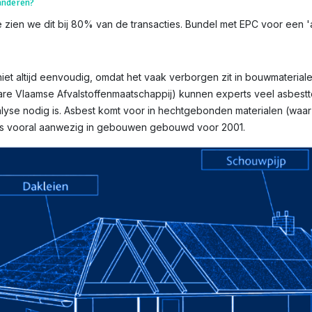
aanderen?
ien we dit bij 80% van de transacties. Bundel met EPC voor een 'as
t altijd eenvoudig, omdat het vaak verborgen zit in bouwmaterialen 
bare Vlaamse Afvalstoffenmaatschappij) kunnen experts veel asbest
yse nodig is. Asbest komt voor in hechtgebonden materialen (waar v
n is vooral aanwezig in gebouwen gebouwd voor 2001.