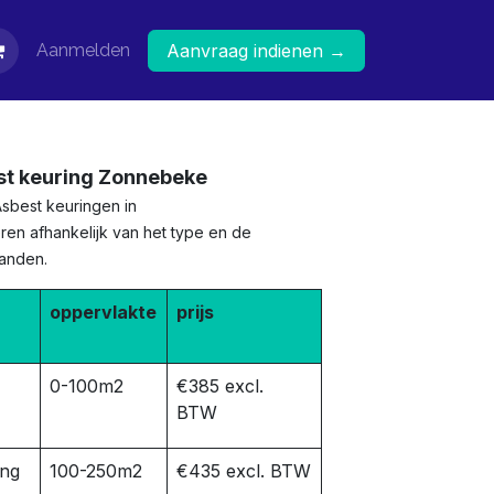
Aanmelden
Aanvraag indienen →
st keuring Zonnebeke
Asbest keuringen in
en afhankelijk van het type en de
panden.
oppervlakte
prijs
0-100m2
€385 excl.
BTW
ing
100-250m2
€435 excl. BTW