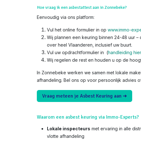
Hoe vraag ik een asbestattest aan in Zonnebeke?
Eenvoudig via ons platform:
Vul het online formulier in op
www.immo-expe
Wij plannen een keuring binnen 24-48 uur – o
over heel Vlaanderen, inclusief uw buurt.
Vul uw opdrachtformulier in (
handleiding hie
Wij regelen de rest en houden u op de hoog
In Zonnebeke werken we samen met lokale makela
afhandeling. Bel ons op voor persoonlijk advies o
Vraag meteen je Asbest Keuring aan ➜
Waarom een asbest keuring via Immo-Experts?
Lokale inspecteurs
met ervaring in alle di
vlotte afhandeling