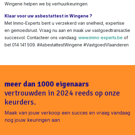
Boete bij geen asbestattest bij verkoop in Wingene ?
Tot €1.600 boete + geschillen met kopers. Vermijd dit met
onze snelle service.
Asbestattest voor renovatie of verhuur in Vlaanderen?
Niet altijd verplicht, maar aanbevolen voor veiligheid. In
Wingene helpen we bij verhuurkeuringen.
Klaar voor uw asbestattest in Wingene ?
Met Immo-Experts bent u verzekerd van snelheid, expertise
en gemoedsrust. Vraag nu aan en maak uw vastgoedtransactie
succesvol. Contacteer ons vandaag:
www.immo-experts.be
of
bel 014 141 509. #AsbestattestWingene #VastgoedVlaanderen
meer dan 1000 eigenaars