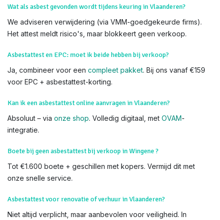
makelaarskantoren. Zoek niet verder – wij komen naar u toe.
We voeren Asbestkeuringen uit in alle delen van Wingene en
heel Vlaanderen,
Ruiselede
Zwevezele
Wat als asbest gevonden wordt tijdens keuring in Vlaanderen?
We adviseren verwijdering (via VMM-goedgekeurde firms).
Het attest meldt risico's, maar blokkeert geen verkoop.
Asbestattest en EPC: moet ik beide hebben bij verkoop?
Ja, combineer voor een
compleet pakket
. Bij ons vanaf €159
voor EPC + asbestattest-korting.
Kan ik een asbestattest online aanvragen in Vlaanderen?
Absoluut – via
onze shop
. Volledig digitaal, met
OVAM
-
integratie.