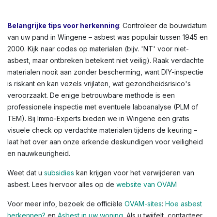
bloembakken, of afdichtingskit rond ramen. In
Wingene en andere Vlaamse steden zien we dit vaak in
oudere rijwoningen of appartementen. Kleuren variëren:
lichtgrijs tot donkergrijs, witachtig, of groenachtig bij
vloerbedekkingen. Voor een volledig overzicht,
raadpleeg de OVAM-infographic die asbestlocaties in een
typische woning illustreert.
Belangrijke tips voor herkenning
: Controleer de bouwdatum
van uw pand in Wingene – asbest was populair tussen 1945 en
2000. Kijk naar codes op materialen (bijv. 'NT' voor niet-
asbest, maar ontbreken betekent niet veilig). Raak verdachte
materialen nooit aan zonder bescherming, want DIY-inspectie
is riskant en kan vezels vrijlaten, wat gezondheidsrisico's
veroorzaakt. De enige betrouwbare methode is een
professionele inspectie met eventuele laboanalyse (PLM of
TEM). Bij Immo-Experts bieden we in Wingene een gratis
visuele check op verdachte materialen tijdens de keuring –