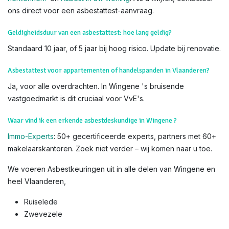
laat het over aan onze erkende deskundigen voor veiligheid
en nauwkeurigheid.
Weet dat u
subsidies
kan krijgen voor het verwijderen van
asbest. Lees hiervoor alles op de
website van OVAM
Voor meer info, bezoek de officiële
OVAM-sites
:
Hoe asbest
herkennen?
en
Asbest in uw woning
. Als u twijfelt, contacteer
ons direct voor een asbestattest-aanvraag.
Geldigheidsduur van een asbestattest: hoe lang geldig?
Standaard 10 jaar, of 5 jaar bij hoog risico. Update bij renovatie.
Asbestattest voor appartementen of handelspanden in Vlaanderen?
Ja, voor alle overdrachten. In Wingene 's bruisende
vastgoedmarkt is dit cruciaal voor VvE's.
Waar vind ik een erkende asbestdeskundige in Wingene ?
Immo-Experts
: 50+ gecertificeerde experts, partners met 60+