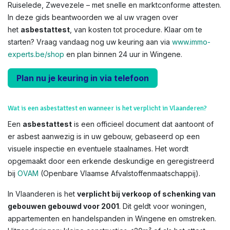
Ruiselede, Zwevezele – met snelle en marktconforme attesten.
In deze gids beantwoorden we al uw vragen over
het
asbestattest
, van kosten tot procedure. Klaar om te
starten? Vraag vandaag nog uw keuring aan via
www.immo-
experts.be/shop
en plan binnen 24 uur in Wingene.
Plan nu je keuring in via telefoon
Wat is een asbestattest en wanneer is het verplicht in Vlaanderen?
Een
asbestattest
is een officieel document dat aantoont of
er asbest aanwezig is in uw gebouw, gebaseerd op een
visuele inspectie en eventuele staalnames. Het wordt
opgemaakt door een erkende deskundige en geregistreerd
bij
OVAM
(Openbare Vlaamse Afvalstoffenmaatschappij).
In Vlaanderen is het
verplicht bij verkoop of schenking van
gebouwen gebouwd voor 2001
. Dit geldt voor woningen,
appartementen en handelspanden in Wingene en omstreken.