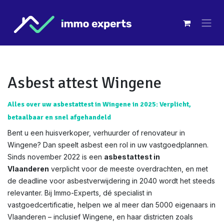
Overslaan naar inhoud
Asbest attest Wingene
Alles over uw asbestattest in Wingene in 2025: Verplicht,
betaalbaar en snel afgehandeld
Bent u een huisverkoper, verhuurder of renovateur in
Wingene? Dan speelt asbest een rol in uw vastgoedplannen.
Sinds november 2022 is een
asbestattest in
Vlaanderen
verplicht voor de meeste overdrachten, en met
de deadline voor asbestverwijdering in 2040 wordt het steeds
relevanter. Bij Immo-Experts, dé specialist in
vastgoedcertificatie, helpen we al meer dan 5000 eigenaars in
Vlaanderen – inclusief Wingene, en haar districten zoals