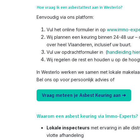
Hoe vraag ik een asbestattest aan in Westerlo?
Eenvoudig via ons platform:
Vul het online formulier in op
www.immo-expe
Wij plannen een keuring binnen 24-48 uur – o
over heel Vlaanderen, inclusief uw buurt.
Vul uw opdrachtformulier in (
handleiding hie
Wij regelen de rest en houden u op de hoog
In Westerlo werken we samen met lokale makelaar
Bel ons op voor persoonlijk advies of
Vraag meteen je Asbest Keuring aan ➜
Waarom een asbest keuring via Immo-Experts?
Lokale inspecteurs
met ervaring in alle dis
vlotte afhandeling