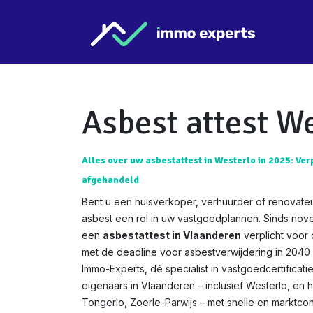
Overslaan naar inhoud
Star
Asbest attest W
Alles over uw asbestattest in Westerlo in 2025: Ver
afgehandeld
Bent u een huisverkoper, verhuurder of renovateu
asbest een rol in uw vastgoedplannen. Sinds nov
een
asbestattest in Vlaanderen
verplicht voor
met de deadline voor asbestverwijdering in 2040 w
Immo-Experts, dé specialist in vastgoedcertificat
eigenaars in Vlaanderen – inclusief Westerlo, en h
Tongerlo, Zoerle-Parwijs – met snelle en marktcon