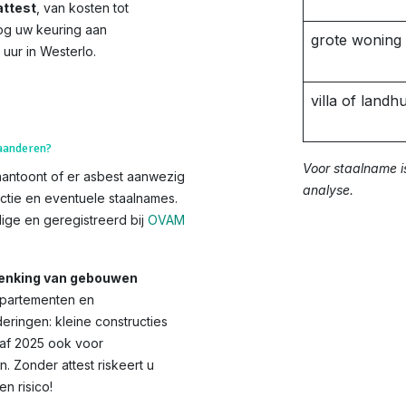
ttest
, van kosten tot
og uw keuring aan
grote woning
 uur in Westerlo.
villa of landhu
laanderen?
Voor staalname i
aantoont of er asbest aanwezig
analyse.
ctie en eventuele staalnames.
ge en geregistreerd bij
OVAM
chenking van gebouwen
appartementen en
ringen: kleine constructies
anaf 2025 ook voor
Zonder attest riskeert u
 risico!​