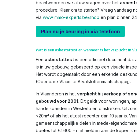
beantwoorden we al uw vragen over het
asbesta
procedure. Klaar om te starten? Vraag vandaag n
via
www.immo-experts.be/shop
en plan binnen 24
Plan nu je keuring in via telefoon
Wat is een asbestattest en wanneer is het verplicht in V
Een
asbestattest
is een officieel document dat 
is in uw gebouw, gebaseerd op een visuele inspe
Het wordt opgemaakt door een erkende deskundi
(Openbare Vlaamse Afvalstoffenmaatschappij).
In Vlaanderen is het
verplicht bij verkoop of s
gebouwd voor 2001
. Dit geldt voor woningen, 
handelspanden in Westerlo en omstreken. Uitzonde
<20m² of als het attest recenter dan 10 jaar is. V
gemeenschappelijke delen in mede-eigendommen. 
boetes tot €1.600 – niet melden aan de koper is een