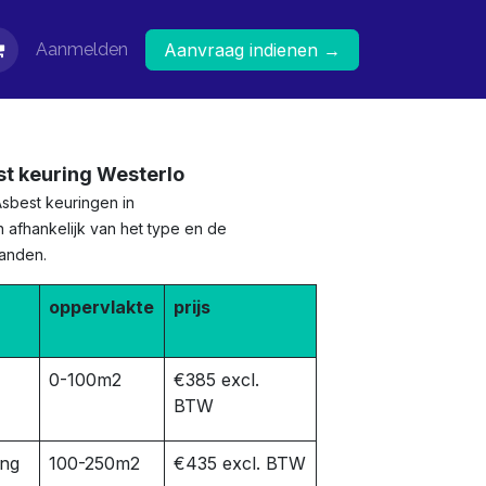
Aanmelden
Aanvraag indienen →
st keuring Westerlo
Asbest keuringen in
n afhankelijk van het type en de
panden.
oppervlakte
prijs
0-100m2
€385 excl.
BTW
ing
100-250m2
€435 excl. BTW