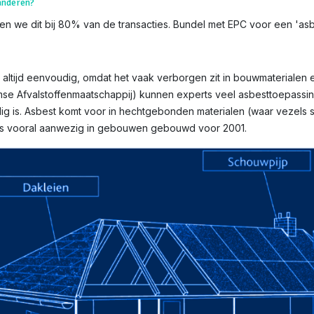
aanderen?
en we dit bij 80% van de transacties. Bundel met EPC voor een 'asbes
 altijd eenvoudig, omdat het vaak verborgen zit in bouwmaterialen en
mse Afvalstoffenmaatschappij) kunnen experts veel asbesttoepassin
g is. Asbest komt voor in hechtgebonden materialen (waar vezels st
n is vooral aanwezig in gebouwen gebouwd voor 2001.