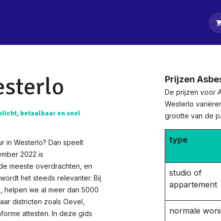
tpagina
Diensten
Klanten
Keurders
Blog
Contact
esterlo
Prijzen Asbe
De prijzen voor 
Westerlo variëre
plicht, betaalbaar en snel
grootte van de 
type
r in Westerlo? Dan speelt
ember 2022 is
 de meeste overdrachten, en
studio of
ordt het steeds relevanter. Bij
appartement
ie, helpen we al meer dan 5000
aar districten zoals Oevel,
normale won
forme attesten. In deze gids