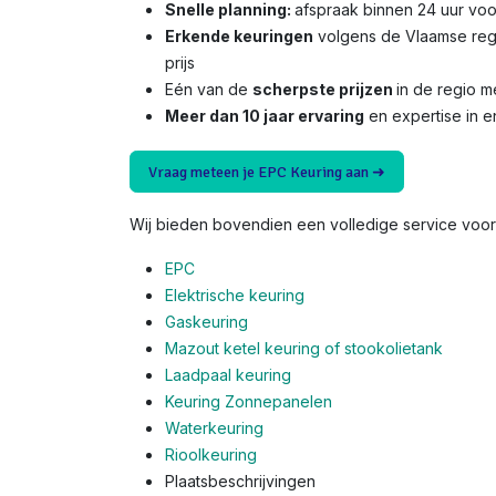
Snelle planning:
afspraak binnen 24 uur voo
Erkende keuringen
volgens de Vlaamse reg
prijs
Eén van de
scherpste prijzen
in de regio 
Meer dan 10 jaar ervaring
en expertise in e
Vraag meteen je EPC Keuring aan ➜
Wij bieden bovendien een volledige service voor 
EPC
Elektrische keuring
Gaskeuring
Mazout ketel keuring of stookolietank
Laadpaal keuring
Keuring Zonnepanelen
Waterkeuring
Rioolkeuring
Plaatsbeschrijvingen