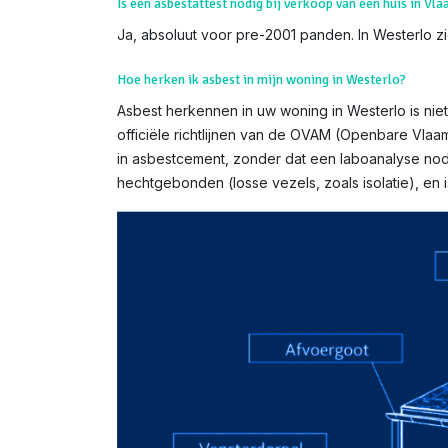
Is een asbestattest nodig bij verkoop van een huis in Vl
Ja, absoluut voor pre-2001 panden. In Westerlo zi
Hoe herken ik asbest in mijn woning in Westerlo?
Asbest herkennen in uw woning in Westerlo is niet
officiële richtlijnen van de OVAM (Openbare Vlaa
in asbestcement, zonder dat een laboanalyse nodi
hechtgebonden (losse vezels, zoals isolatie), e