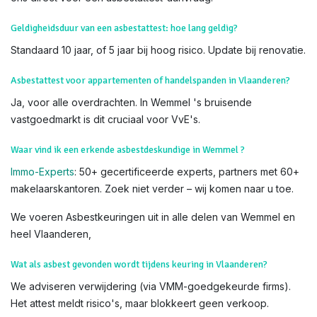
en nauwkeurigheid.
Weet dat u
subsidies
kan krijgen voor het verwijderen van
asbest. Lees hiervoor alles op de
website van OVAM
Voor meer info, bezoek de officiële
OVAM-sites
:
Hoe asbest
herkennen?
en
Asbest in uw woning
. Als u twijfelt, contacteer
ons direct voor een asbestattest-aanvraag.
Geldigheidsduur van een asbestattest: hoe lang geldig?
Standaard 10 jaar, of 5 jaar bij hoog risico. Update bij renovatie.
Asbestattest voor appartementen of handelspanden in Vlaanderen?
Ja, voor alle overdrachten. In Wemmel 's bruisende
vastgoedmarkt is dit cruciaal voor VvE's.
Waar vind ik een erkende asbestdeskundige in Wemmel ?
Immo-Experts
: 50+ gecertificeerde experts, partners met 60+
makelaarskantoren. Zoek niet verder – wij komen naar u toe.