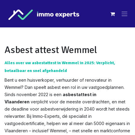
Overslaan naar inhoud
Asbest attest Wemmel
Alles over uw asbestattest in Wemmel in 2025: Verplicht,
betaalbaar en snel afgehandeld
Bent u een huisverkoper, verhuurder of renovateur in
Wemmel? Dan speelt asbest een rol in uw vastgoedplannen.
Sinds november 2022 is een
asbestattest in
Vlaanderen
verplicht voor de meeste overdrachten, en met
de deadline voor asbestverwijdering in 2040 wordt het steeds
relevanter. Bij Immo-Experts, dé specialist in
vastgoedcertificatie, helpen we al meer dan 5000 eigenaars in
Vlaanderen – inclusief Wemmel, – met snelle en marktconforme