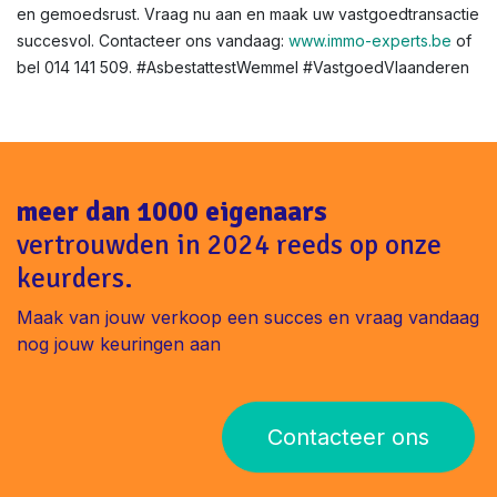
Asbestattest voor renovatie of verhuur in Vlaanderen?
Niet altijd verplicht, maar aanbevolen voor veiligheid. In
Wemmel helpen we bij verhuurkeuringen.
Klaar voor uw asbestattest in Wemmel ?
Met Immo-Experts bent u verzekerd van snelheid, expertise
en gemoedsrust. Vraag nu aan en maak uw vastgoedtransactie
succesvol. Contacteer ons vandaag:
www.immo-experts.be
of
bel 014 141 509. #AsbestattestWemmel #VastgoedVlaanderen
meer dan 1000 eigenaars
vertrouwden in 2024 reeds op onze
keurders.
Maak van jouw verkoop een succes en vraag vandaag