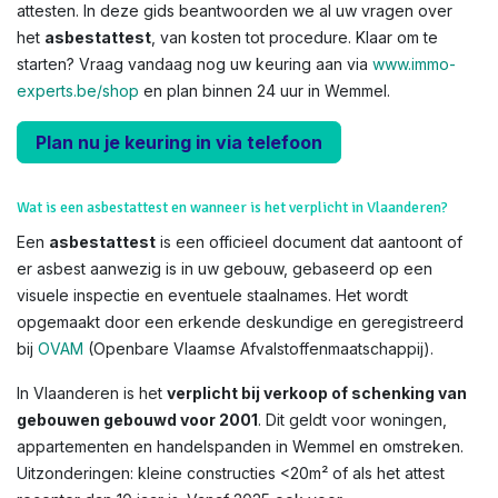
attesten. In deze gids beantwoorden we al uw vragen over
het
asbestattest
, van kosten tot procedure. Klaar om te
starten? Vraag vandaag nog uw keuring aan via
www.immo-
experts.be/shop
en plan binnen 24 uur in Wemmel.
Plan nu je keuring in via telefoon
Wat is een asbestattest en wanneer is het verplicht in Vlaanderen?
Een
asbestattest
is een officieel document dat aantoont of
er asbest aanwezig is in uw gebouw, gebaseerd op een
visuele inspectie en eventuele staalnames. Het wordt
opgemaakt door een erkende deskundige en geregistreerd
bij
OVAM
(Openbare Vlaamse Afvalstoffenmaatschappij).
In Vlaanderen is het
verplicht bij verkoop of schenking van
gebouwen gebouwd voor 2001
. Dit geldt voor woningen,
appartementen en handelspanden in Wemmel en omstreken.
Uitzonderingen: kleine constructies <20m² of als het attest