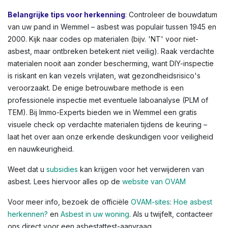
andere Vlaamse steden zien we dit vaak in oudere
rijwoningen of appartementen. Kleuren variëren: lichtgrijs
tot donkergrijs, witachtig, of groenachtig bij
vloerbedekkingen. Voor een volledig overzicht,
raadpleeg de OVAM-infographic die asbestlocaties in een
typische woning illustreert.
Belangrijke tips voor herkenning
: Controleer de bouwdatum
van uw pand in Wemmel – asbest was populair tussen 1945 en
2000. Kijk naar codes op materialen (bijv. 'NT' voor niet-
asbest, maar ontbreken betekent niet veilig). Raak verdachte
materialen nooit aan zonder bescherming, want DIY-inspectie
is riskant en kan vezels vrijlaten, wat gezondheidsrisico's
veroorzaakt. De enige betrouwbare methode is een
professionele inspectie met eventuele laboanalyse (PLM of
TEM). Bij Immo-Experts bieden we in Wemmel een gratis
visuele check op verdachte materialen tijdens de keuring –
laat het over aan onze erkende deskundigen voor veiligheid