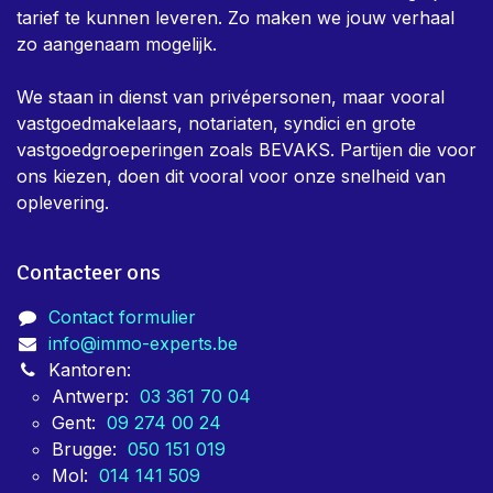
Immo-Experts is een team van keurders dat dag in,
dag uit bezig is om eigenaars te helpen met alle nodige
keuringen voor vastgoed. Er is in het team een zeer
sterk bewust zijn dat keuringen verplicht, en niet altijd
gewenst zijn, daarom is er bij ons een sterke focus om
snelheid en efficientie aan zo democratisch mogelijk
tarief te kunnen leveren. Zo maken we jouw verhaal
zo aangenaam mogelijk.
We staan in dienst van privépersonen, maar vooral
vastgoedmakelaars, notariaten, syndici en grote
vastgoedgroeperingen zoals BEVAKS. Partijen die voor
ons kiezen, doen dit vooral voor onze snelheid van
oplevering.
Contacteer ons
Contact formulier