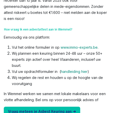
recenter dan 10 jaar is. Vanaf 2025 ook voor
gemeenschappelijke delen in mede-eigendommen. Zonder
attest riskeert u boetes tot €1.600 – niet melden aan de koper
is een risico!​
Hoe vraag ik een asbestattest aan in Wemmel?
Eenvoudig via ons platform:
Vul het online formulier in op
www.immo-experts.be
.
Wij plannen een keuring binnen 24-48 uur – onze 50+
experts zijn actief over heel Vlaanderen, inclusief uw
buurt.
Vul uw opdrachtformulier in (
handleiding hier
)
Wij regelen de rest en houden u op de hoogte van de
vooruitgang
In Wemmel werken we samen met lokale makelaars voor een
vlotte afhandeling. Bel ons op voor persoonlijk advies of
Vraag meteen je Asbest Keuring aan ➜