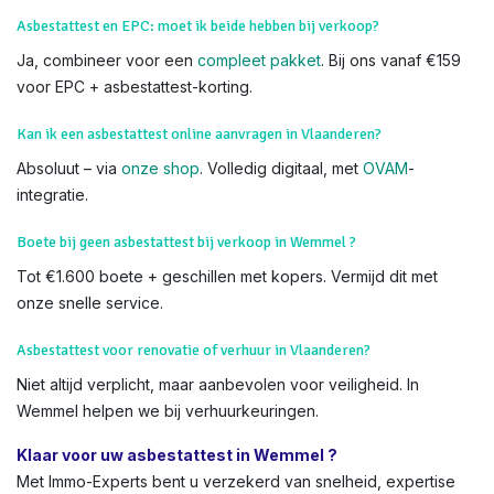
We voeren Asbestkeuringen uit in alle delen van Wemmel en
heel Vlaanderen,
Wat als asbest gevonden wordt tijdens keuring in Vlaanderen?
We adviseren verwijdering (via VMM-goedgekeurde firms).
Het attest meldt risico's, maar blokkeert geen verkoop.
Asbestattest en EPC: moet ik beide hebben bij verkoop?
Ja, combineer voor een
compleet pakket
. Bij ons vanaf €159
voor EPC + asbestattest-korting.
Kan ik een asbestattest online aanvragen in Vlaanderen?
Absoluut – via
onze shop
. Volledig digitaal, met
OVAM
-
integratie.
Boete bij geen asbestattest bij verkoop in Wemmel ?
Tot €1.600 boete + geschillen met kopers. Vermijd dit met
onze snelle service.